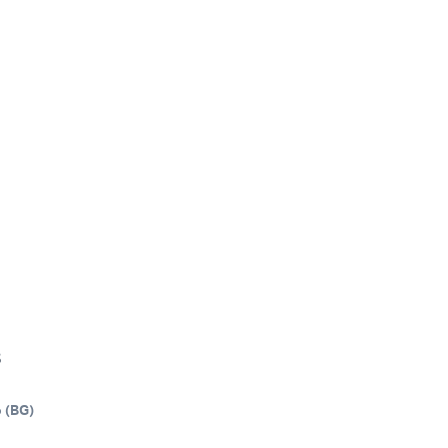
8
o
(
BG
)