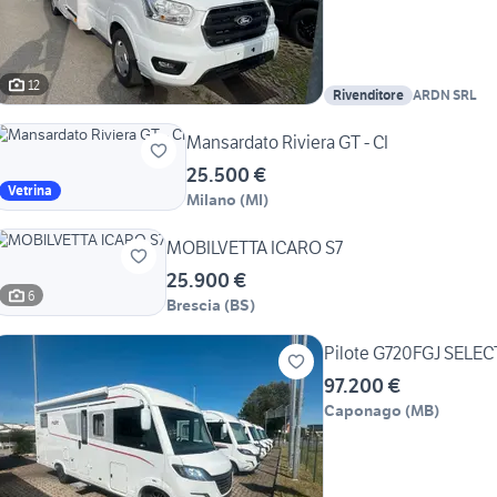
12
Rivenditore
ARDN SRL
Mansardato Riviera GT - CI
25.500 €
Vetrina
Milano
(
MI
)
MOBILVETTA ICARO S7
25.900 €
6
Brescia
(
BS
)
Pilote G720FGJ SELE
97.200 €
Caponago
(
MB
)