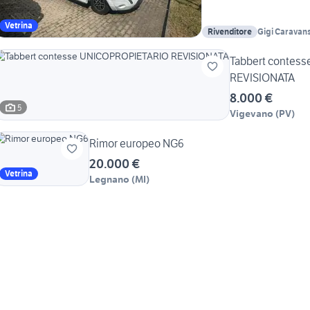
Vetrina
Rivenditore
Gigi Caravan
Tabbert contes
REVISIONATA
8.000 €
5
Vigevano
(
PV
)
Rimor europeo NG6
20.000 €
Vetrina
Legnano
(
MI
)