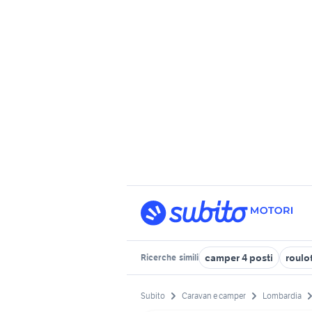
camper 4 posti
roulot
Ricerche
simili
Subito
Caravan e camper
Lombardia