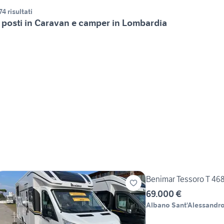
74 risultati
 posti in Caravan e camper in Lombardia
Benimar Tessoro T 46
69.000 €
Albano Sant'Alessandr