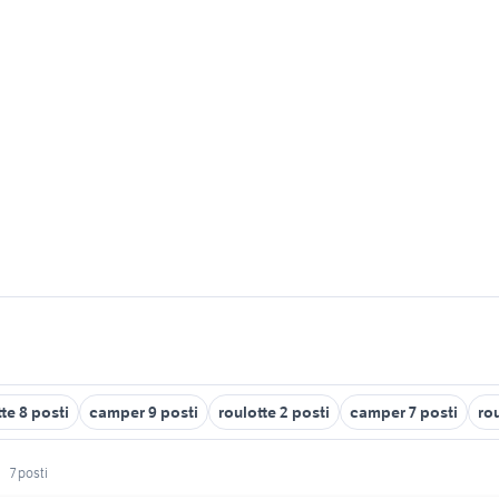
te 8 posti
camper 9 posti
roulotte 2 posti
camper 7 posti
rou
7 posti