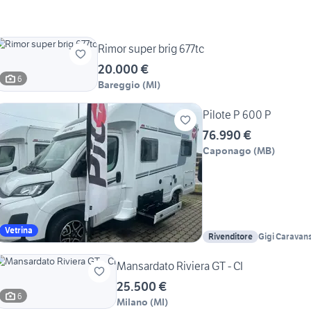
Rimor super brig 677tc
20.000 €
6
Bareggio
(
MI
)
Pilote P 600 P
76.990 €
Caponago
(
MB
)
Vetrina
Rivenditore
Gigi Caravan
Mansardato Riviera GT - CI
25.500 €
6
Milano
(
MI
)