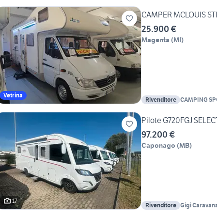
CAMPER MCLOUIS STI
25.900 €
Magenta
(
MI
)
Vetrina
Rivenditore
CAMPING SP
Pilote G720FGJ SELE
97.200 €
Caponago
(
MB
)
17
Rivenditore
Gigi Caravan