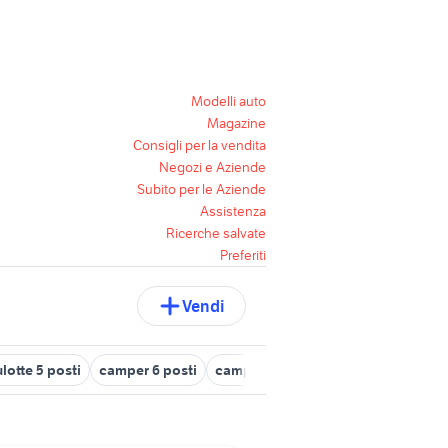
Modelli auto
Magazine
Consigli per la vendita
Negozi e Aziende
Subito per le Aziende
Assistenza
Ricerche salvate
Preferiti
Vendi
lotte 5 posti
camper 6 posti
camper 8 posti
camper 10 posti