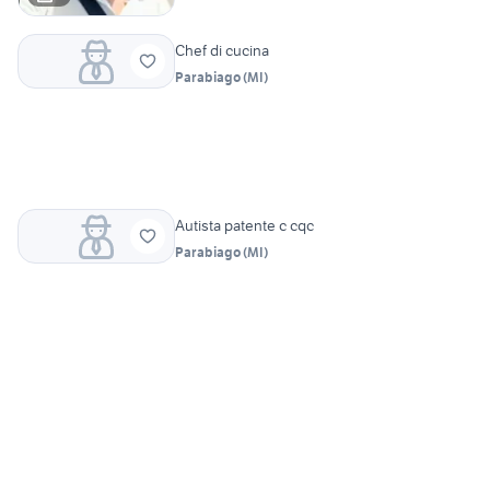
Chef di cucina
Parabiago
(
MI
)
Autista patente c cqc
Parabiago
(
MI
)