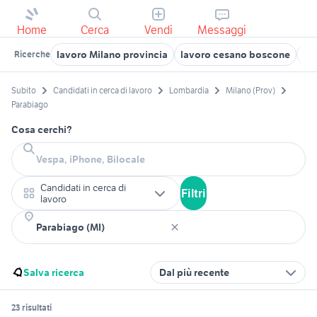
Home
Cerca
Vendi
Messaggi
lavoro Milano provincia
lavoro cesano boscone
ca
Ricerche
Subito
Candidati in cerca di lavoro
Lombardia
Milano (Prov)
Parabiago
Cosa cerchi?
Candidati in cerca di
Filtri
lavoro
Salva ricerca
Dal più recente
23 risultati