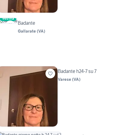
Vetrina
Badante
Gallarate
(
VA
)
Badante h24-7 su 7
Varese
(
VA
)