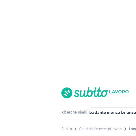
badante monza brianza
Ricerche
simili
Subito
Candidati in cerca di lavoro
Lom