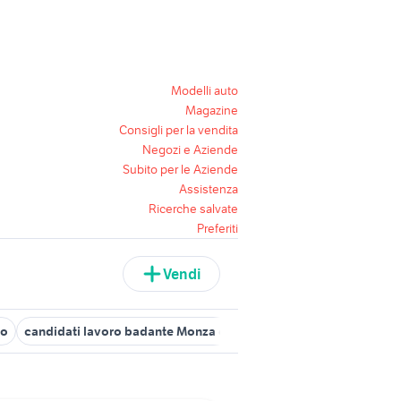
Modelli auto
Magazine
Consigli per la vendita
Negozi e Aziende
Subito per le Aziende
Assistenza
Ricerche salvate
Preferiti
Vendi
no
candidati lavoro badante Monza e della Brianza provincia
can