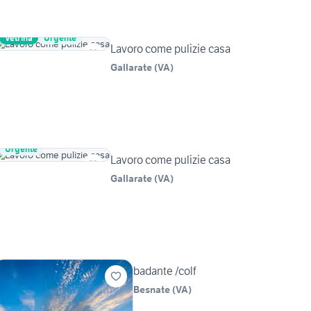
Vetrina
Urgente
Lavoro come pulizie casa
Gallarate
(
VA
)
Urgente
Lavoro come pulizie casa
Gallarate
(
VA
)
badante /colf
Besnate
(
VA
)