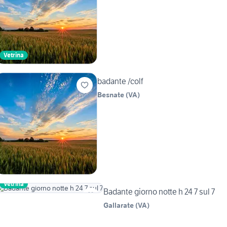
Vetrina
badante /colf
Besnate
(
VA
)
Vetrina
Badante giorno notte h 24 7 sul 7
Gallarate
(
VA
)