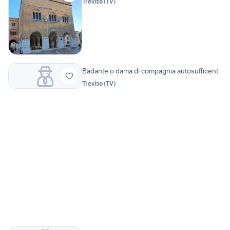
Treviso
(
TV
)
Badante o dama di compagnia autosufficent
Treviso
(
TV
)