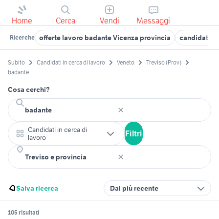
Home
Cerca
Vendi
Messaggi
offerte lavoro badante Vicenza provincia
candidati l
Ricerche
Subito
Candidati in cerca di lavoro
Veneto
Treviso (Prov)
badante
Cosa cerchi?
Candidati in cerca di
Filtri
lavoro
Salva ricerca
Dal più recente
105 risultati