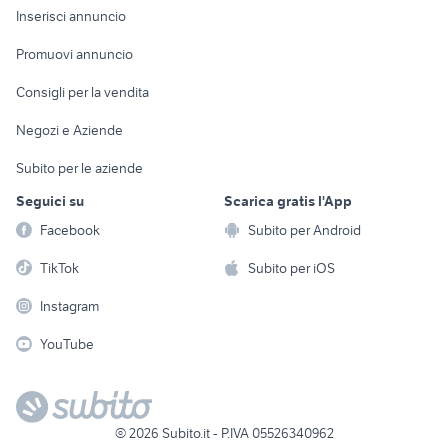
Console e
Accessori per
Casalinghi
Inserisci annuncio
Videogiochi
animali
Elettrodomestici
Promuovi annuncio
Audio/Video
Musica e Film
Giardino e Fai da te
Consigli per la vendita
Fotografia
Libri e Riviste
Abbigliamento e
Negozi e Aziende
Telefonia
Strumenti Musicali
Accessori
Subito per le aziende
Sports
Tutto per i bambini
Seguici su
Scarica gratis l'App
Biciclette
Facebook
Subito per Android
Collezionismo
TikTok
Subito per iOS
Instagram
YouTube
©
2026
Subito.it - P.IVA 05526340962