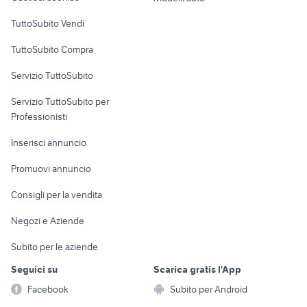
provincia
badante Treviso
Case vacanza
provincia
TuttoSubito Vendi
Uffici e Locali
TuttoSubito Compra
commerciali
Servizio TuttoSubito
elettronica
per la casa e la
sports e hobby
Servizio TuttoSubito per
persona
Informatica
Animali
Professionisti
Arredamento e
Console e
Accessori per
Casalinghi
Inserisci annuncio
Videogiochi
animali
Elettrodomestici
Promuovi annuncio
Audio/Video
Musica e Film
Giardino e Fai da te
Consigli per la vendita
Fotografia
Libri e Riviste
Abbigliamento e
Negozi e Aziende
Telefonia
Strumenti Musicali
Accessori
Subito per le aziende
Sports
Tutto per i bambini
Seguici su
Scarica gratis l'App
Biciclette
Facebook
Subito per Android
Collezionismo