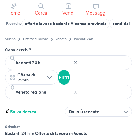
Home
Cerca
Vendi
Messaggi
offerte lavoro badante Vicenza provincia
candidati l
Ricerche
Subito
Offerte di lavoro
Veneto
badanti 24 h
Cosa cerchi?
Offerte di
Filtri
lavoro
Salva ricerca
Dal più recente
6 risultati
Badanti 24 h in Offerte di lavoro in Veneto