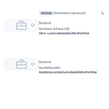
Azienda
Dimensione Impresa Srl
Badante
San Dona' di Piave
(
VE
)
Altro - Lavoro domestico
Altro
Full time
Badante
San Bellino
(
RO
)
Assistenza anziani e/o disabili
Altro
Full time