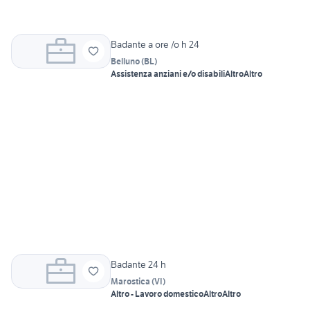
Badante a ore /o h 24
Belluno
(
BL
)
Assistenza anziani e/o disabili
Altro
Altro
Badante 24 h
Marostica
(
VI
)
Altro - Lavoro domestico
Altro
Altro