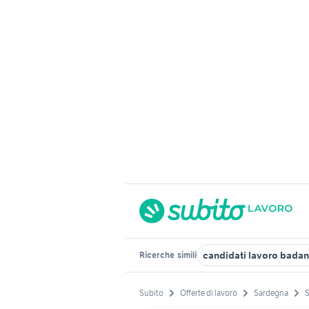
candidati lavoro badan
Ricerche
simili
Subito
Offerte di lavoro
Sardegna
S