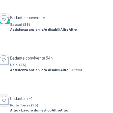
Badante convivente
Vetrina
Sassari
(
SS
)
Assistenza anziani e/o disabili
Altro
Altro
Badante convivente 54h
Usini
(
SS
)
Assistenza anziani e/o disabili
Altro
Full time
Badante h 24
Porto Torres
(
SS
)
Altro - Lavoro domestico
Altro
Altro