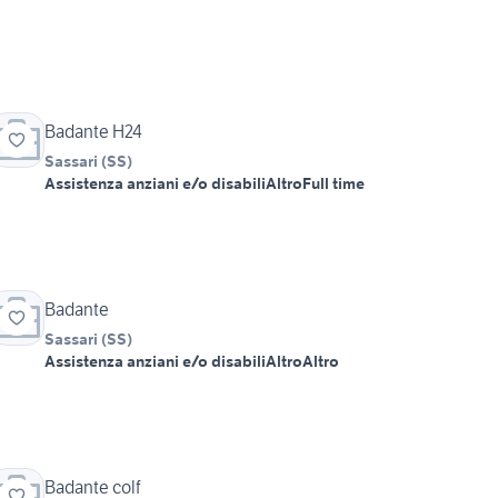
Badante H24
Sassari
(
SS
)
Assistenza anziani e/o disabili
Altro
Full time
Badante
Sassari
(
SS
)
Assistenza anziani e/o disabili
Altro
Altro
Badante colf