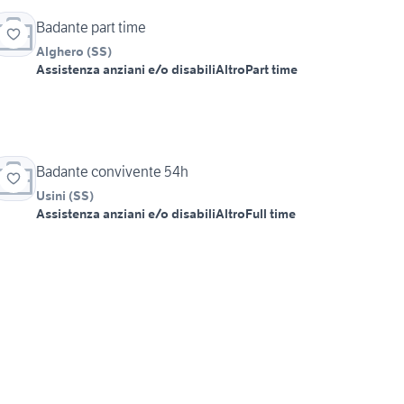
Badante part time
Alghero
(
SS
)
Assistenza anziani e/o disabili
Altro
Part time
Badante convivente 54h
Usini
(
SS
)
Assistenza anziani e/o disabili
Altro
Full time