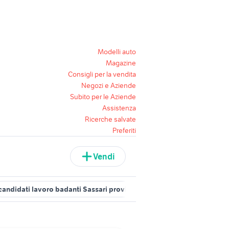
Modelli auto
Magazine
Consigli per la vendita
Negozi e Aziende
Subito per le Aziende
Assistenza
Ricerche salvate
Preferiti
Vendi
candidati lavoro badanti Sassari provincia
badanti in cerca di lav