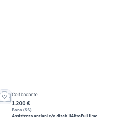
Colf badante
1.200 €
Bono
(
SS
)
Assistenza anziani e/o disabili
Altro
Full time