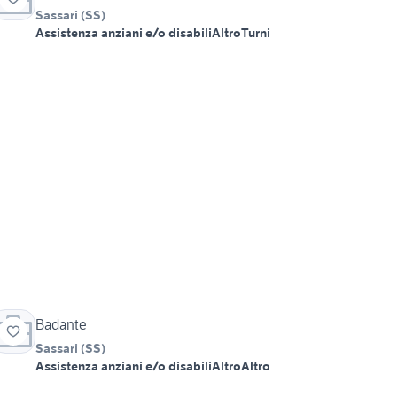
Sassari
(
SS
)
Assistenza anziani e/o disabili
Altro
Turni
Badante
Sassari
(
SS
)
Assistenza anziani e/o disabili
Altro
Altro