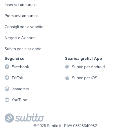
Console e
Accessori per
Casalinghi
Inserisci annuncio
Videogiochi
animali
Elettrodomestici
Promuovi annuncio
Audio/Video
Musica e Film
Giardino e Fai da te
Consigli per la vendita
Fotografia
Libri e Riviste
Abbigliamento e
Negozi e Aziende
Telefonia
Strumenti Musicali
Accessori
Subito per le aziende
Sports
Tutto per i bambini
Seguici su
Scarica gratis l'App
Biciclette
Facebook
Subito per Android
Collezionismo
TikTok
Subito per iOS
Instagram
YouTube
©
2026
Subito.it - P.IVA 05526340962