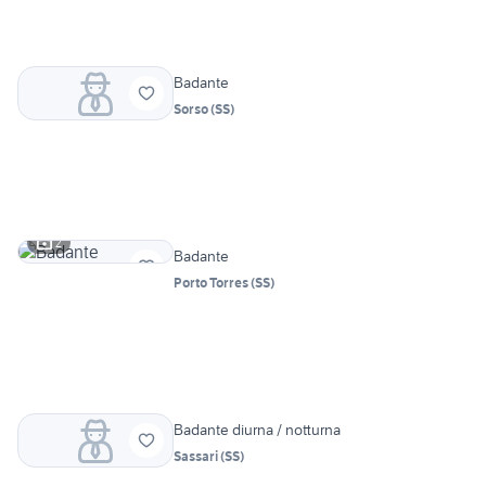
Badante
Sorso
(
SS
)
2
Badante
Porto Torres
(
SS
)
Badante diurna / notturna
Sassari
(
SS
)