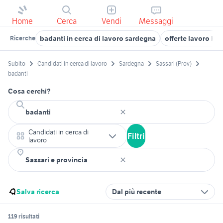
Home
Cerca
Vendi
Messaggi
badanti in cerca di lavoro sardegna
offerte lavoro ba
Ricerche
Subito
Candidati in cerca di lavoro
Sardegna
Sassari (Prov)
badanti
Cosa cerchi?
Candidati in cerca di
Filtri
lavoro
Salva ricerca
Dal più recente
119 risultati