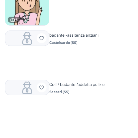
3
badante -assitenza anziani
Castelsardo
(
SS
)
Colf / badante /addetta pulizie
Sassari
(
SS
)