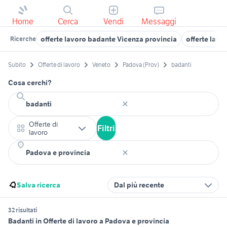
Home
Cerca
Vendi
Messaggi
offerte lavoro badante Vicenza provincia
offerte lav
Ricerche
Subito
Offerte di lavoro
Veneto
Padova (Prov)
badanti
Cosa cerchi?
Offerte di
Filtri
lavoro
Salva ricerca
Dal più recente
32 risultati
Badanti in Offerte di lavoro a Padova e provincia