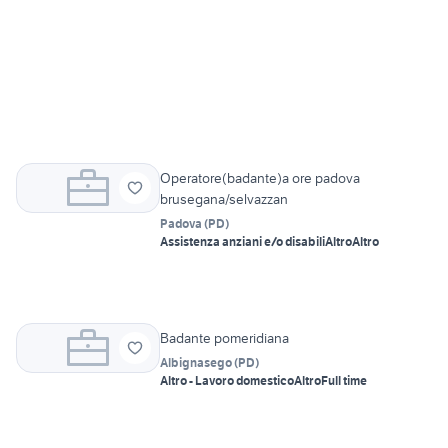
Operatore(badante)a ore padova
brusegana/selvazzan
Padova
(
PD
)
Assistenza anziani e/o disabili
Altro
Altro
Badante pomeridiana
Albignasego
(
PD
)
Altro - Lavoro domestico
Altro
Full time