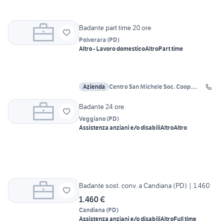
Badante part time 20 ore
Polverara
(
PD
)
Altro - Lavoro domestico
Altro
Part time
Azienda
Centro San Michele Soc. Coop.
Soc.
Badante 24 ore
Veggiano
(
PD
)
Assistenza anziani e/o disabili
Altro
Altro
Badante sost. conv. a Candiana (PD) | 1.460
1.460 €
Candiana
(
PD
)
Assistenza anziani e/o disabili
Altro
Full time