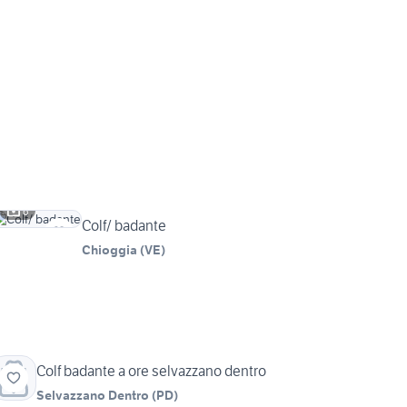
6
Colf/ badante
Chioggia
(
VE
)
Colf badante a ore selvazzano dentro
Selvazzano Dentro
(
PD
)