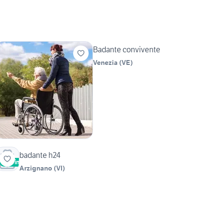
Badante convivente
Venezia
(
VE
)
badante h24
Vetrina
Arzignano
(
VI
)