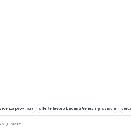
 Vicenza provincia
offerte lavoro badanti Venezia provincia
cerc
eto
badanti