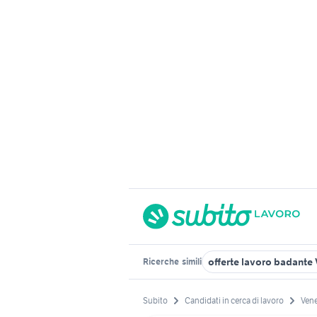
offerte lavoro badante
Ricerche
simili
Subito
Candidati in cerca di lavoro
Ven