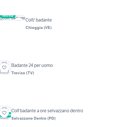
Vetrina
Colf/ badante
Chioggia
(
VE
)
Badante 24 per uomo
Treviso
(
TV
)
Colf badante a ore selvazzano dentro
Vetrina
Selvazzano Dentro
(
PD
)