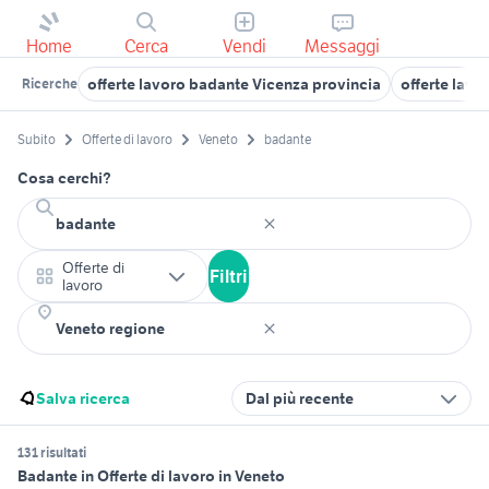
Home
Cerca
Vendi
Messaggi
offerte lavoro badante Vicenza provincia
offerte lavo
Ricerche
Subito
Offerte di lavoro
Veneto
badante
Cosa cerchi?
Offerte di
Filtri
lavoro
Salva ricerca
Dal più recente
131 risultati
Badante in Offerte di lavoro in Veneto