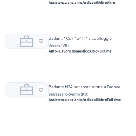
Assistenza anziani e/o disabili
Altro
Altro
Badanti * Colf * 24H * vitto alloggio
Verona
(
VR
)
Altro - Lavoro domestico
Altro
Full time
Badante H24 per sostituzione a Padova
Selvazzano Dentro
(
PD
)
Assistenza anziani e/o disabili
Altro
Full time