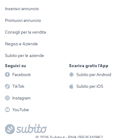
Arredamento e
Console e
Accessori per
Casalinghi
Inserisci annuncio
Videogiochi
animali
Elettrodomestici
Promuovi annuncio
Audio/Video
Musica e Film
Giardino e Fai da te
Consigli per la vendita
Fotografia
Libri e Riviste
Abbigliamento e
Negozi e Aziende
Telefonia
Strumenti Musicali
Accessori
Subito per le aziende
Sports
Tutto per i bambini
Seguici su
Scarica gratis l'App
Biciclette
Facebook
Subito per Android
Collezionismo
TikTok
Subito per iOS
Instagram
YouTube
©
2026
Subito.it - P.IVA 05526340962