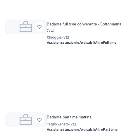
Badante full time convivente - Sottomarina
(VE)
Chioggia
(
VE
)
Assistenza anziani e/o disabili
Altro
Full time
Badante part time mattina
Teglio Veneto
(
VE
)
Assistenza anziani e/o disabili
Altro
Part time