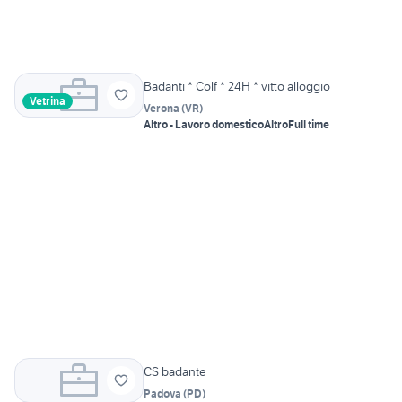
Badanti * Colf * 24H * vitto alloggio
Vetrina
Verona
(
VR
)
Altro - Lavoro domestico
Altro
Full time
CS badante
Padova
(
PD
)