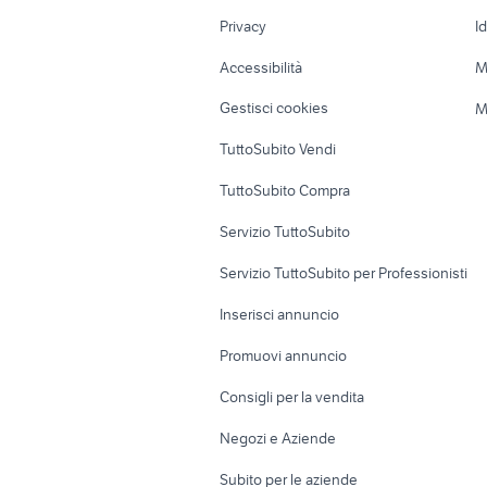
Nautica
Garage e box
Privacy
I
Caravan e Camper
Loft, mansarde 
Accessibilità
M
Veicoli commerciali
Case vacanza
Gestisci cookies
M
Uffici e Locali
TuttoSubito Vendi
commerciali
TuttoSubito Compra
Servizio TuttoSubito
Servizio TuttoSubito per Professionisti
Inserisci annuncio
Promuovi annuncio
Consigli per la vendita
Negozi e Aziende
Subito per le aziende