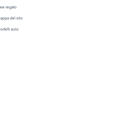
Telefonia
Abbigli
dee regalo
Accesso
e altro
appa del sito
Tutto per
odelli auto