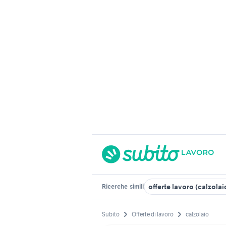
offerte lavoro (calzolai
Ricerche
simili
Subito
Offerte di lavoro
calzolaio