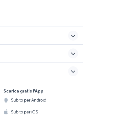
offerte lavoro estetista
cia
Palermo provincia
offerte lavoro campagna
rona
sports e hobby
lupia
a
Scarica gratis l'App
Animali
offerte lavoro panettiere
Subito per Android
ento e
Palermo provincia
Accessori per animali
hi
Subito per iOS
erona
cercasi lavoro
Musica e Film
omestici
Libri e Riviste
e Fai da te