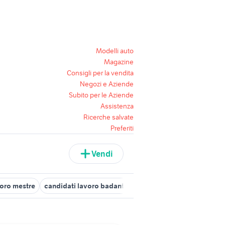
Modelli auto
Magazine
Consigli per la vendita
Negozi e Aziende
Subito per le Aziende
Assistenza
Ricerche salvate
Preferiti
Vendi
voro mestre
candidati lavoro badanti
lavoro ladispoli
offerte 