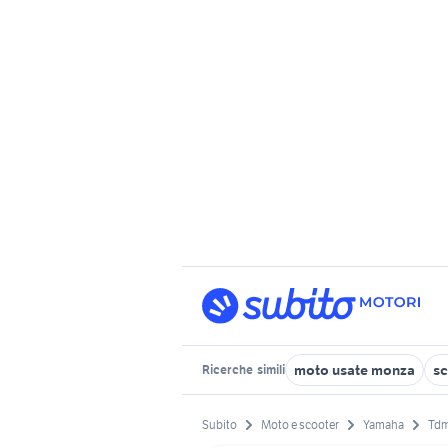
moto usate monza
sc
Ricerche
simili
Subito
Moto e scooter
Yamaha
Tdm