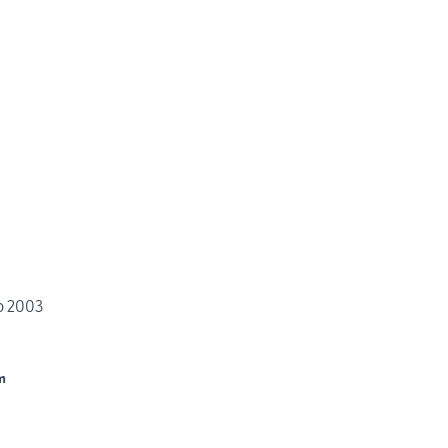
o 2003
m