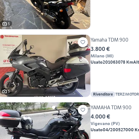
5
Yamaha TDM 900
3.800 €
Milano
(
MI
)
Usato
2010
63078 Km
Al
5
Rivenditore
TERZIMOTOR
YAMAHA TDM 900
4.000 €
Vigevano
(
PV
)
Usato
04/2005
27000 K