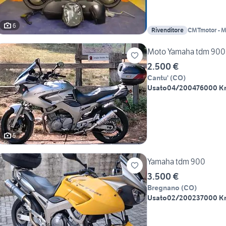
6
Rivenditore
CMTmotor - 
Moto Yamaha tdm 900
2.500 €
Cantu'
(
CO
)
Usato
04/2004
76000 K
5
Yamaha tdm 900
3.500 €
Bregnano
(
CO
)
Usato
02/2002
37000 K