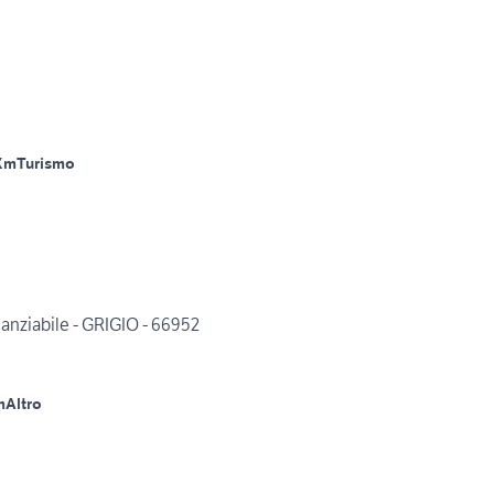
Km
Turismo
ziabile - GRIGIO - 66952
m
Altro