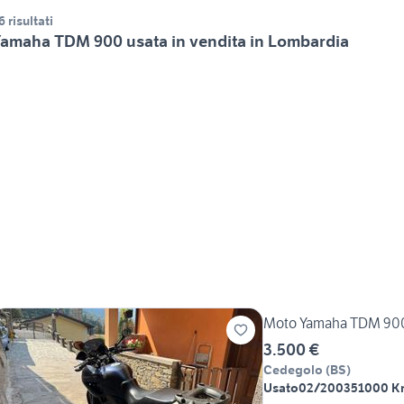
6 risultati
amaha TDM 900 usata in vendita in Lombardia
Moto Yamaha TDM 90
3.500 €
Cedegolo
(
BS
)
Usato
02/2003
51000 K