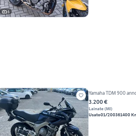
6
Yamaha TDM 900 ann
3.200 €
Lainate
(
MI
)
Usato
01/2003
61400 K