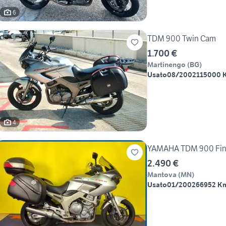
6
TDM 900 Twin Cam
1.700 €
Martinengo
(
BG
)
Usato
08/2002
115000 
4
YAMAHA TDM 900 Finan
2.490 €
Mantova
(
MN
)
Usato
01/2002
66952 K