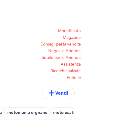
Modelli auto
Magazine
Consigli per la vendita
Negozi e Aziende
Subito per le Aziende
Assistenza
Ricerche salvate
Preferiti
Vendi
u
motomania urgnano
moto usate asola
moto usate luino
h