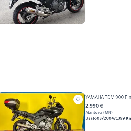
YAMAHA TDM 900 Finan
2.990 €
Mantova
(
MN
)
Usato
03/2004
71399 K