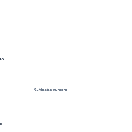
tro
Mostra numero
m