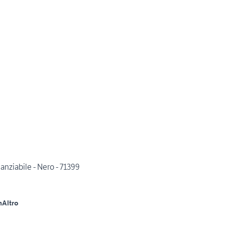
ziabile - Nero - 71399
m
Altro