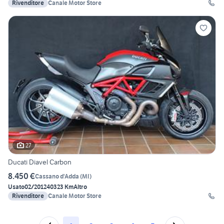
Rivenditore
Canale Motor Store
27
Ducati Diavel Carbon
8.450 €
Cassano d'Adda
(
MI
)
Usato
02/2012
40323 Km
Altro
Rivenditore
Canale Motor Store