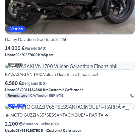
Vetrina
Harley Davidson Sportster S 1250
14.000 €
Varedo
(
MB
)
Usato
02/2022
7600 Km
Sport
10
KAWASAKI VN 1700 Vulcan Garantita e Finanziabil
6.580 €
Bergamo
(
BG
)
Usato
05/2011
134888 Km
Custom / Café racer
Rivenditore
CMTmotor SERIATE
Vetrina
🔥 MOTO GUZZI V65 "SESSANTACINQUE" – RARITÀ 🔥
2.200 €
Montano Lucino
(
CO
)
Usato
03/1991
60750 Km
Custom / Café racer