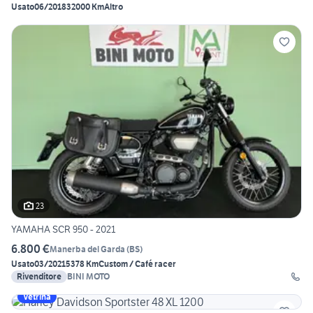
Usato
06/2018
32000 Km
Altro
23
YAMAHA SCR 950 - 2021
6.800 €
Manerba del Garda
(
BS
)
Usato
03/2021
5378 Km
Custom / Café racer
Rivenditore
BINI MOTO
Vetrina