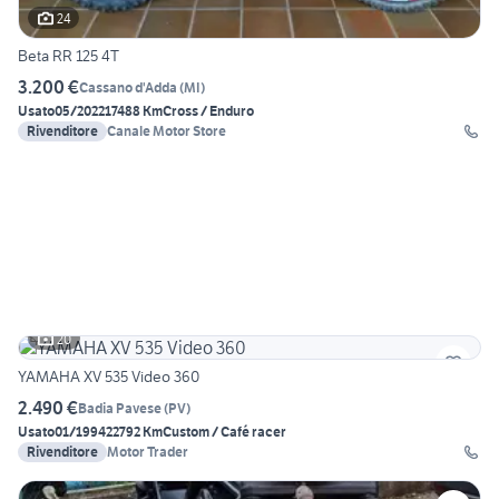
24
Beta RR 125 4T
3.200 €
Cassano d'Adda
(
MI
)
Usato
05/2022
17488 Km
Cross / Enduro
Rivenditore
Canale Motor Store
20
YAMAHA XV 535 Video 360
2.490 €
Badia Pavese
(
PV
)
Usato
01/1994
22792 Km
Custom / Café racer
Rivenditore
Motor Trader