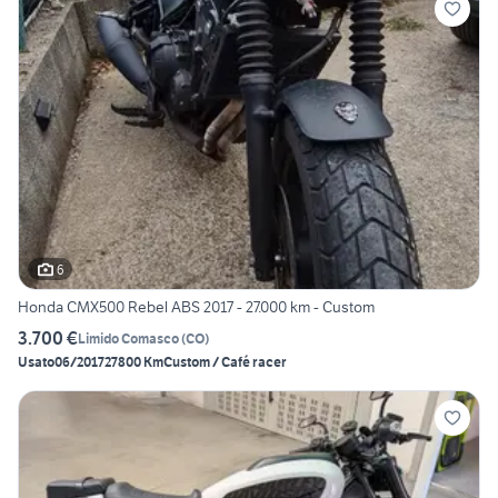
6
Honda CMX500 Rebel ABS 2017 - 27.000 km - Custom
3.700 €
Limido Comasco
(
CO
)
Usato
06/2017
27800 Km
Custom / Café racer