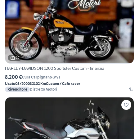
22
HARLEY-DAVIDSON 1200 Sportster Custom - finanzia
8.200 €
Cura Carpignano
(
PV
)
Usato
05/2000
32102 Km
Custom / Café racer
Rivenditore
Distretto Motori