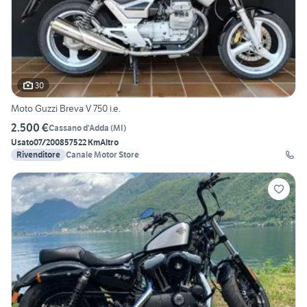
30
Moto Guzzi Breva V 750 i.e.
2.500 €
Cassano d'Adda
(
MI
)
Usato
07/2008
57522 Km
Altro
Rivenditore
Canale Motor Store