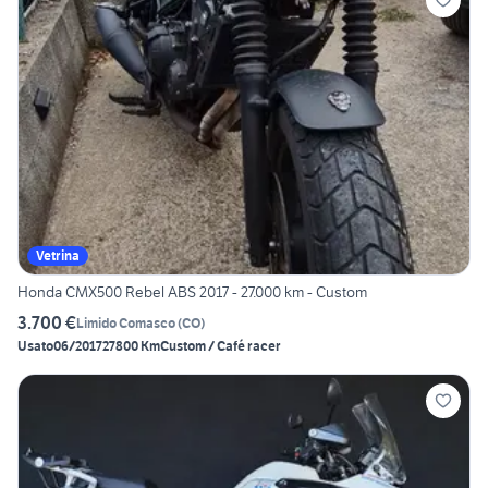
Vetrina
Honda CMX500 Rebel ABS 2017 - 27.000 km - Custom
3.700 €
Limido Comasco
(
CO
)
Usato
06/2017
27800 Km
Custom / Café racer