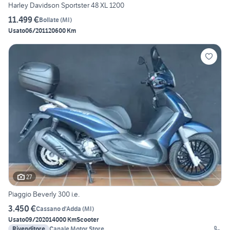
Harley Davidson Sportster 48 XL 1200
11.499 €
Bollate
(
MI
)
Usato
06/2011
20600 Km
27
Piaggio Beverly 300 i.e.
3.450 €
Cassano d'Adda
(
MI
)
Usato
09/2020
14000 Km
Scooter
Rivenditore
Canale Motor Store