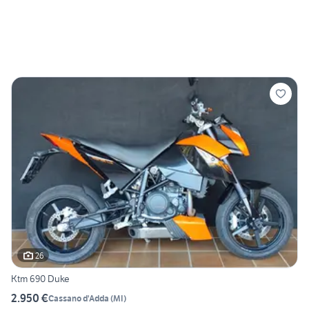
26
Ktm 690 Duke
2.950 €
Cassano d'Adda
(
MI
)