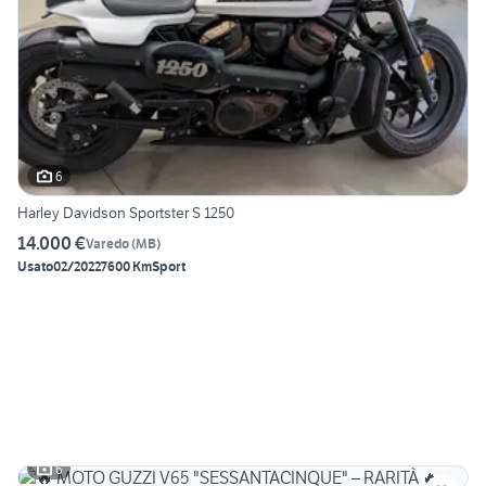
6
Harley Davidson Sportster S 1250
14.000 €
Varedo
(
MB
)
Usato
02/2022
7600 Km
Sport
6