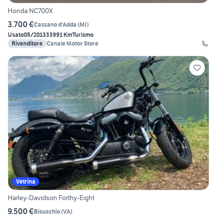
Honda NC700X
3.700 €
Cassano d'Adda
(
MI
)
Usato
05/2013
33991 Km
Turismo
Rivenditore
Canale Motor Store
Vetrina
Harley-Davidson Forthy-Eight
9.500 €
Bisuschio
(
VA
)