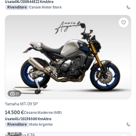
Usato
06/2009
44522 Km
Altro
Rivenditore
Canale Motor Store
27
Yamaha MT-09 SP
14.500 €
Cesano Maderno
(
MB
)
Usato
01/2023
9300 Km
Altro
Rivenditore
Moto Argento
24