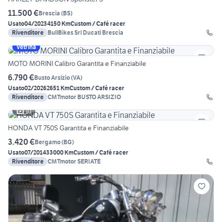
11.500 €
Brescia
(
BS
)
Usato
04/2023
4150 Km
Custom / Café racer
Rivenditore
BullBikes Srl Ducati Brescia
Vetrina
MOTO MORINI Calibro Garantita e Finanziabile
6.790 €
Busto Arsizio
(
VA
)
Usato
02/2026
2651 Km
Custom / Café racer
Rivenditore
CMTmotor BUSTO ARSIZIO
10
HONDA VT 750S Garantita e Finanziabile
3.420 €
Bergamo
(
BG
)
Usato
07/2014
33000 Km
Custom / Café racer
Rivenditore
CMTmotor SERIATE