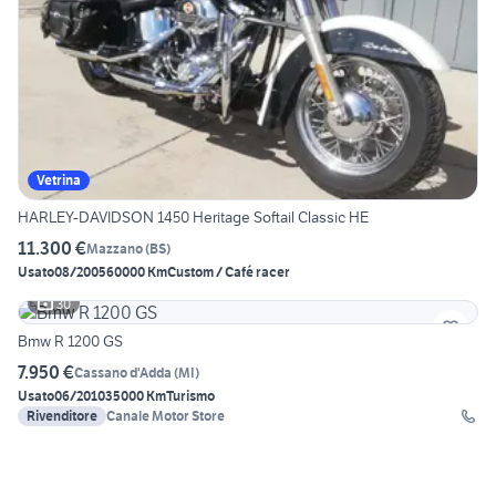
Vetrina
HARLEY-DAVIDSON 1450 Heritage Softail Classic HE
11.300 €
Mazzano
(
BS
)
Usato
08/2005
60000 Km
Custom / Café racer
30
Bmw R 1200 GS
7.950 €
Cassano d'Adda
(
MI
)
Usato
06/2010
35000 Km
Turismo
Rivenditore
Canale Motor Store