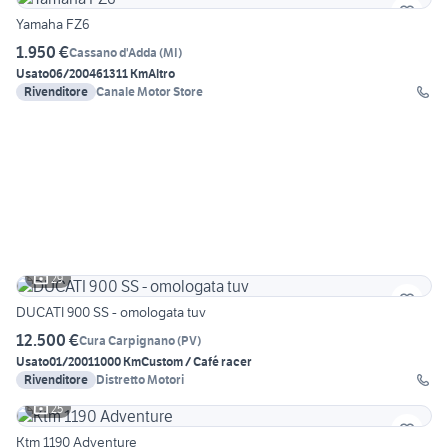
Yamaha FZ6
1.950 €
Cassano d'Adda
(
MI
)
Usato
06/2004
61311 Km
Altro
Rivenditore
Canale Motor Store
29
DUCATI 900 SS - omologata tuv
12.500 €
Cura Carpignano
(
PV
)
Usato
01/2001
1000 Km
Custom / Café racer
Rivenditore
Distretto Motori
25
Ktm 1190 Adventure