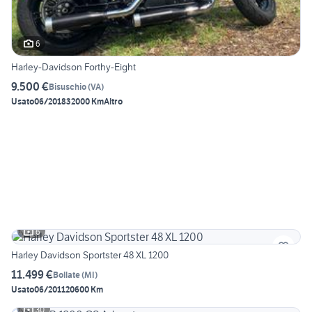
6
Harley-Davidson Forthy-Eight
9.500 €
Bisuschio
(
VA
)
Usato
06/2018
32000 Km
Altro
6
Harley Davidson Sportster 48 XL 1200
11.499 €
Bollate
(
MI
)
Usato
06/2011
20600 Km
30