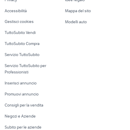
Garage e box
Caravan e Camper
Accessibilità
Mappa del sito
Loft, mansarde e
Veicoli commerciali
altro
Gestisci cookies
Modelli auto
Case vacanza
TuttoSubito Vendi
Uffici e Locali
TuttoSubito Compra
commerciali
Servizio TuttoSubito
elettronica
per la casa e la
sports e hobby
Servizio TuttoSubito per
persona
Informatica
Animali
Professionisti
Arredamento e
Console e
Accessori per
Casalinghi
Inserisci annuncio
Videogiochi
animali
Elettrodomestici
Promuovi annuncio
Audio/Video
Musica e Film
Giardino e Fai da te
Consigli per la vendita
Fotografia
Libri e Riviste
Abbigliamento e
Negozi e Aziende
Telefonia
Strumenti Musicali
Accessori
Subito per le aziende