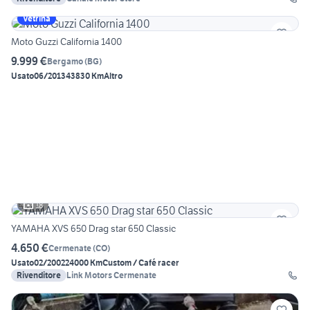
Vetrina
Moto Guzzi California 1400
9.999 €
Bergamo
(
BG
)
Usato
06/2013
43830 Km
Altro
18
YAMAHA XVS 650 Drag star 650 Classic
4.650 €
Cermenate
(
CO
)
Usato
02/2002
24000 Km
Custom / Café racer
Rivenditore
Link Motors Cermenate