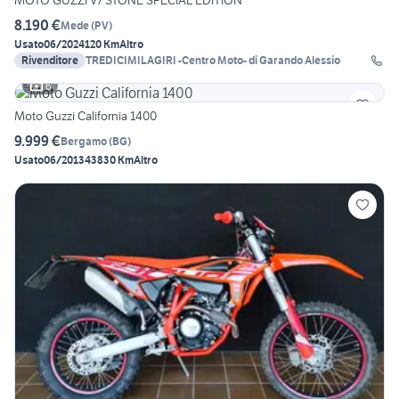
MOTO GUZZI V7 STONE SPECIAL EDITION
8.190 €
Mede
(
PV
)
Usato
06/2024
120 Km
Altro
Rivenditore
TREDICIMILAGIRI -Centro Moto- di Garando Alessio
6
Moto Guzzi California 1400
9.999 €
Bergamo
(
BG
)
Usato
06/2013
43830 Km
Altro