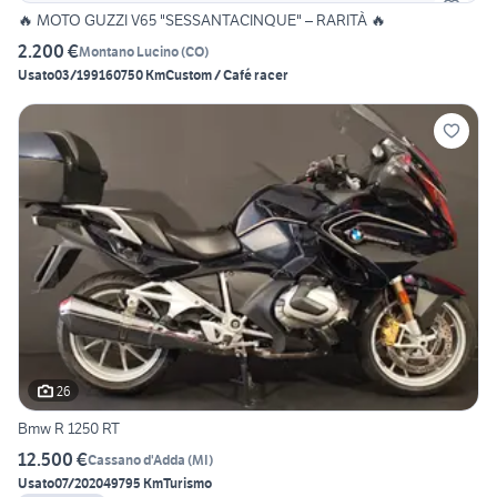
🔥 MOTO GUZZI V65 "SESSANTACINQUE" – RARITÀ 🔥
2.200 €
Montano Lucino
(
CO
)
Usato
03/1991
60750 Km
Custom / Café racer
26
Bmw R 1250 RT
12.500 €
Cassano d'Adda
(
MI
)
Usato
07/2020
49795 Km
Turismo