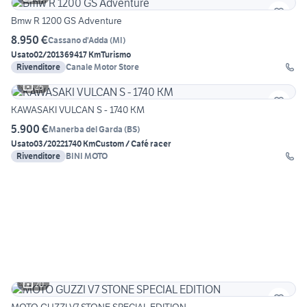
Bmw R 1200 GS Adventure
8.950 €
Cassano d'Adda
(
MI
)
Usato
02/2013
69417 Km
Turismo
Rivenditore
Canale Motor Store
25
KAWASAKI VULCAN S - 1740 KM
5.900 €
Manerba del Garda
(
BS
)
Usato
03/2022
1740 Km
Custom / Café racer
Rivenditore
BINI MOTO
20