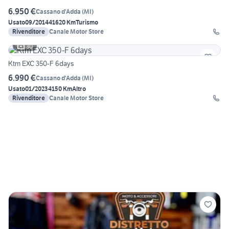
6.950 €
Cassano d'Adda
(
MI
)
Usato
09/2014
41620 Km
Turismo
Rivenditore
Canale Motor Store
30
Ktm EXC 350-F 6days
6.990 €
Cassano d'Adda
(
MI
)
Usato
01/2023
4150 Km
Altro
Rivenditore
Canale Motor Store