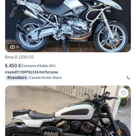
26
Bmw R 1200 GS
6.450 €
Cassano d'Adda
(
MI
)
Usato
07/2007
61336 Km
Turismo
Rivenditore
Canale Motor Store