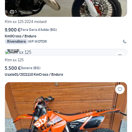
5
Ktm sx 125 2024 motard
9.900 €
Fara Gera d'Adda
(
BG
)
Km0
Cross / Enduro
Rivenditore
MP MOTOR
6
Ktm sx 125
5.500 €
Sovere
(
BG
)
Usato
01/2021
110 Km
Cross / Enduro