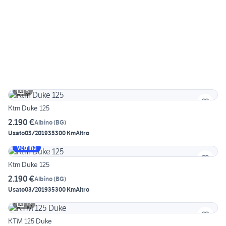
5
Ktm Duke 125
2.190 €
Albino
(
BG
)
Usato
03/2019
35300 Km
Altro
Vetrina
Ktm Duke 125
2.190 €
Albino
(
BG
)
Usato
03/2019
35300 Km
Altro
12
KTM 125 Duke