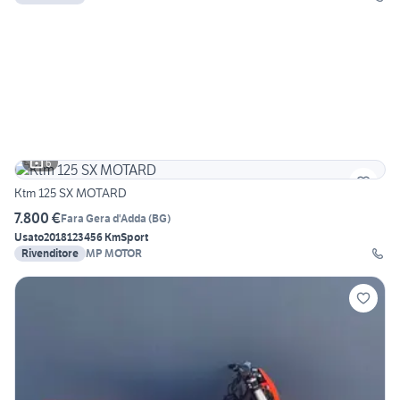
6
Ktm 125 SX MOTARD
7.800 €
Fara Gera d'Adda
(
BG
)
Usato
2018
123456 Km
Sport
Rivenditore
MP MOTOR