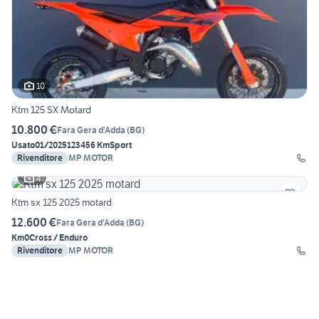
10
Ktm 125 SX Motard
10.800 €
Fara Gera d'Adda
(
BG
)
Usato
01/2025
123456 Km
Sport
Rivenditore
MP MOTOR
4
Ktm sx 125 2025 motard
12.600 €
Fara Gera d'Adda
(
BG
)
Km0
Cross / Enduro
Rivenditore
MP MOTOR