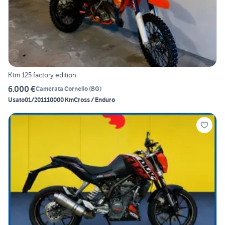
Ktm 125 factory edition
6.000 €
Camerata Cornello
(
BG
)
Usato
01/2011
10000 Km
Cross / Enduro