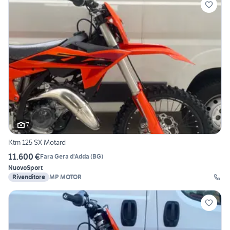
7
Ktm 125 SX Motard
11.600 €
Fara Gera d'Adda
(
BG
)
Nuovo
Sport
Rivenditore
MP MOTOR