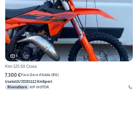
6
Ktm 125 SX Cross
7.300 €
Fara Gera d'Adda
(
BG
)
Usato
10/2025
1112 Km
Sport
Rivenditore
MP MOTOR