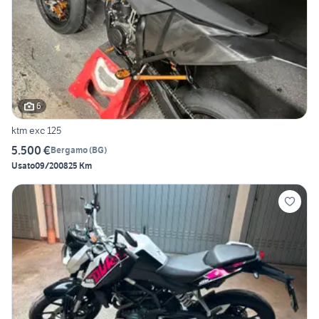
6
ktm exc 125
5.500 €
Bergamo
(
BG
)
Usato
09/2008
25 Km