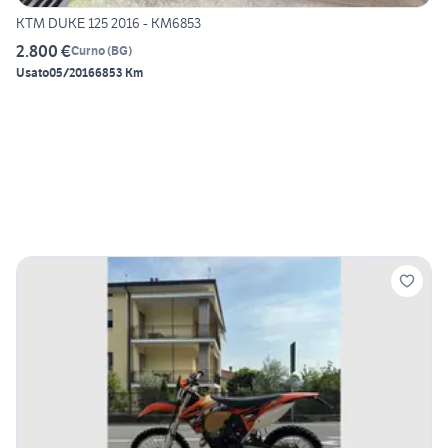
KTM DUKE 125 2016 - KM6853
2.800 €
Curno
(
BG
)
Usato
05/2016
6853 Km