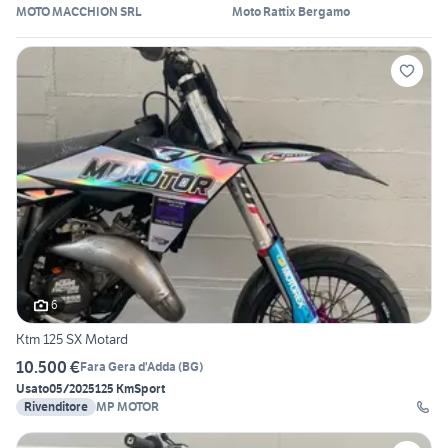
MOTO MACCHION SRL
Moto Rattix Bergamo
6
Ktm 125 SX Motard
10.500 €
Fara Gera d'Adda
(
BG
)
Usato
05/2025
125 Km
Sport
Rivenditore
MP MOTOR