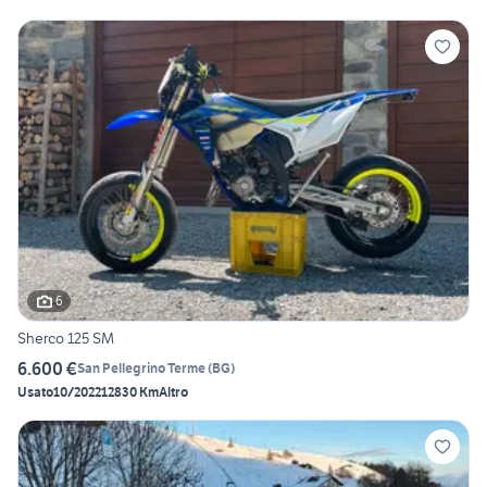
6
Sherco 125 SM
6.600 €
San Pellegrino Terme
(
BG
)
Usato
10/2022
12830 Km
Altro