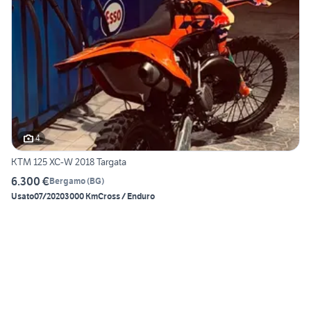
4
KTM 125 XC-W 2018 Targata
6.300 €
Bergamo
(
BG
)
Usato
07/2020
3000 Km
Cross / Enduro