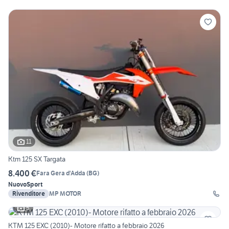
11
Ktm 125 SX Targata
8.400 €
Fara Gera d'Adda
(
BG
)
Nuovo
Sport
Rivenditore
MP MOTOR
5
KTM 125 EXC (2010)- Motore rifatto a febbraio 2026