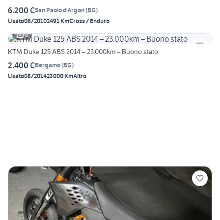
6.200 €
San Paolo d'Argon
(
BG
)
Usato
06/2010
2491 Km
Cross / Enduro
6
KTM Duke 125 ABS 2014 – 23.000km – Buono stato
2.400 €
Bergamo
(
BG
)
Usato
08/2014
23000 Km
Altro