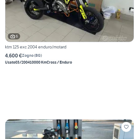
6
ktm 125 exc 2004 enduro/motard
4.600 €
Zogno
(
BG
)
Usato
03/2004
10000 Km
Cross / Enduro