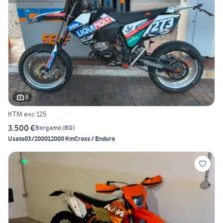
6
KTM exc 125
3.500 €
Bergamo
(
BG
)
Usato
03/2000
12000 Km
Cross / Enduro