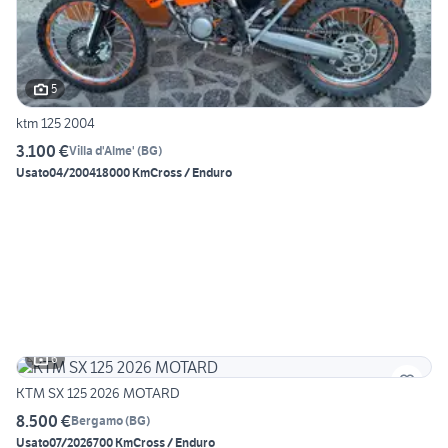
5
ktm 125 2004
3.100 €
Villa d'Alme'
(
BG
)
Usato
04/2004
18000 Km
Cross / Enduro
6
KTM SX 125 2026 MOTARD
8.500 €
Bergamo
(
BG
)
Usato
07/2026
700 Km
Cross / Enduro