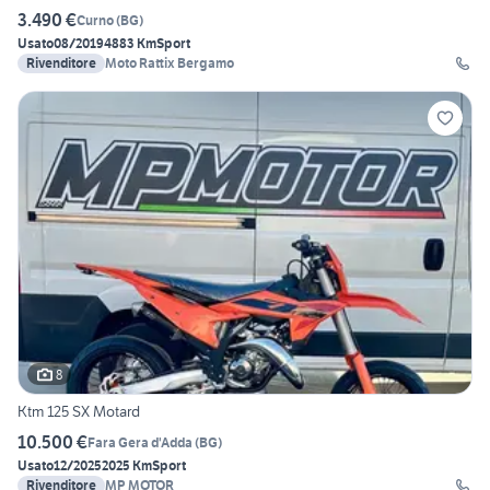
3.490 €
Curno
(
BG
)
Usato
08/2019
4883 Km
Sport
Rivenditore
Moto Rattix Bergamo
8
Ktm 125 SX Motard
10.500 €
Fara Gera d'Adda
(
BG
)
Usato
12/2025
2025 Km
Sport
Rivenditore
MP MOTOR