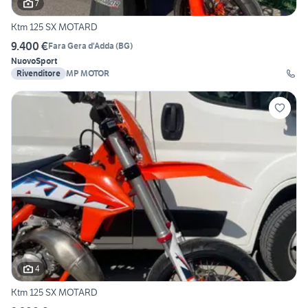
7
Ktm 125 SX MOTARD
9.400 €
Fara Gera d'Adda
(
BG
)
Nuovo
Sport
Rivenditore
MP MOTOR
4
Ktm 125 SX MOTARD