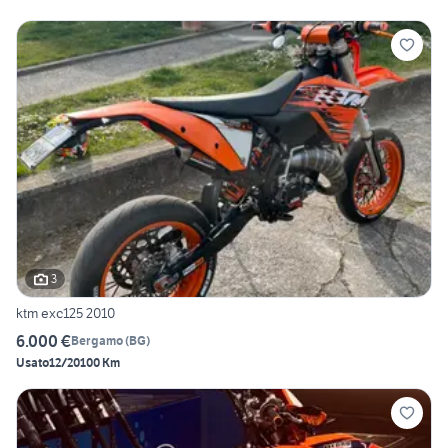
3
ktm exc125 2010
6.000 €
Bergamo
(
BG
)
Usato
12/2010
0 Km