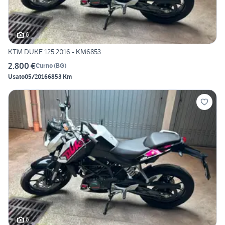
6
KTM DUKE 125 2016 - KM6853
2.800 €
Curno
(
BG
)
Usato
05/2016
6853 Km
6