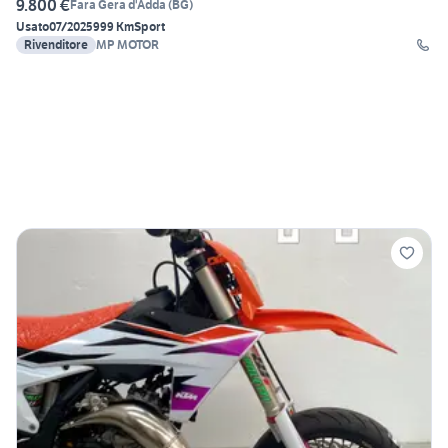
9.800 €
Fara Gera d'Adda
(
BG
)
Usato
07/2025
999 Km
Sport
Rivenditore
MP MOTOR