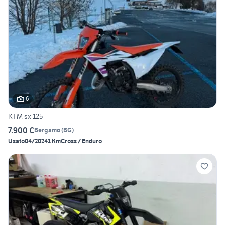
6
KTM sx 125
7.900 €
Bergamo
(
BG
)
Usato
04/2024
1 Km
Cross / Enduro