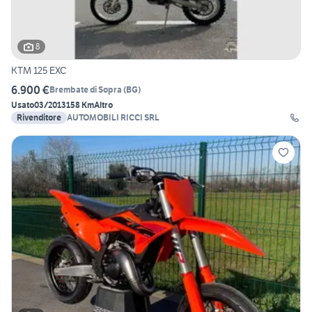
8
KTM 125 EXC
6.900 €
Brembate di Sopra
(
BG
)
Usato
03/2013
158 Km
Altro
Rivenditore
AUTOMOBILI RICCI SRL