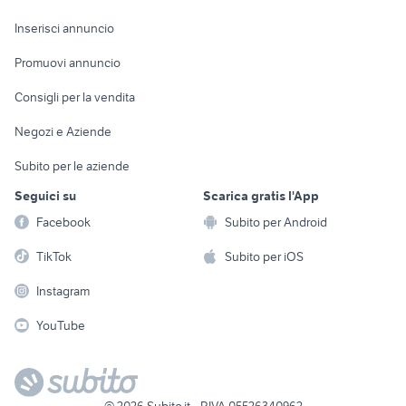
Arredamento e
Console e
Accessori per
Casalinghi
Inserisci annuncio
Videogiochi
animali
Elettrodomestici
Promuovi annuncio
Audio/Video
Musica e Film
Giardino e Fai da te
Consigli per la vendita
Fotografia
Libri e Riviste
Abbigliamento e
Negozi e Aziende
Telefonia
Strumenti Musicali
Accessori
Subito per le aziende
Sports
Tutto per i bambini
Seguici su
Scarica gratis l'App
Biciclette
Facebook
Subito per Android
Collezionismo
TikTok
Subito per iOS
Instagram
YouTube