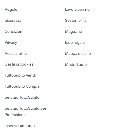
peroni moto
scooter elettrico
moto usate
Accessori Auto
Camere/Posti letto
Servizi
milano
scarico africa twin 1000 usato
moto 125 usate sardegna
berbenno
vespa da restaurare
Regole
Lavora con noi
lombardia
booster spirit a
Moto e Scooter
Ville singole e a
Candidati in cerca di
scooter usati brescia
motorino avviamento alfa 147
hyundai ix35 auto Sicilia
Sicurezza
Sostenibilità
brescia e provincia
schiera
lavoro
pavia e provincia
scooter 50 usati
alfasud ti auto
opel mokka metano
Accessori Moto
swm accessori moto
varese
moto usate
Condizioni
Magazine
Terreni e rustici
Attrezzature di
500 four
scirocco accessori auto
Lombardia
sant'angelo
Nautica
lavoro
divano inglese chesterfield
panca sport Catania provincia
Privacy
Idee regalo
lodigiano
Garage e box
Caravan e Camper
Accessibilità
Mappa del sito
Loft, mansarde e
Veicoli commerciali
altro
Gestisci cookies
Modelli auto
Case vacanza
TuttoSubito Vendi
Uffici e Locali
TuttoSubito Compra
commerciali
Servizio TuttoSubito
elettronica
per la casa e la
sports e hobby
Servizio TuttoSubito per
persona
Informatica
Animali
Professionisti
Arredamento e
Console e
Accessori per
Casalinghi
Inserisci annuncio
Videogiochi
animali