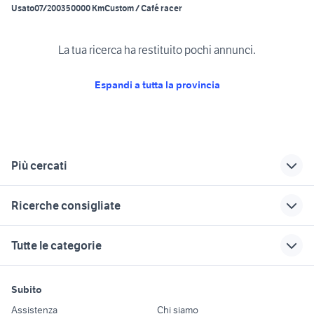
Usato
07/2003
50000 Km
Custom / Café racer
La tua ricerca ha restituito pochi annunci.
Espandi a tutta la provincia
Più cercati
Correlati
Richerche simili
Suggerimenti
Ricerche consigliate
moto usate
125 moto Varese
borse a varese e
brembate
provincia
provincia
piaggio ape 50
ducati multistrada usata
Tutte le categorie
moto usate ranica
scooter usati varese
piaggio brescia e
moto usate viterbo
yamaha x-max 400
e provincia
provincia
moto usate dossena
cagiva mito 125 usata
suzuki gsx s 750 usata
motori
immobili
lavoro e servizi
moto usate sermide
accessori moto
yamaha moto
Subito
yamaha yzf r125
lml star 200
e felonica
assago
Auto
Appartamenti
Offerte di lavoro
Bergamo provincia
Assistenza
Chi siamo
moto usate trapani e provincia
xr 600