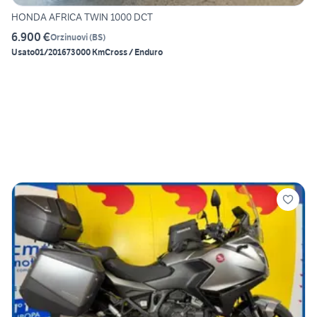
HONDA AFRICA TWIN 1000 DCT
6.900 €
Orzinuovi
(
BS
)
Usato
01/2016
73000 Km
Cross / Enduro