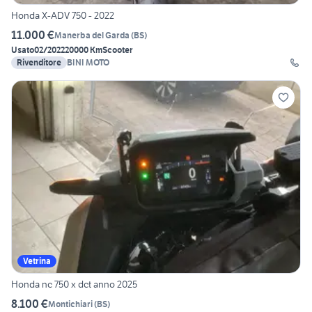
Honda X-ADV 750 - 2022
11.000 €
Manerba del Garda
(
BS
)
Usato
02/2022
20000 Km
Scooter
Rivenditore
BINI MOTO
Vetrina
Honda nc 750 x dct anno 2025
8.100 €
Montichiari
(
BS
)