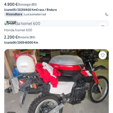
4.900 €
Gussago
(
BS
)
Usato
05/2025
6600 Km
Cross / Enduro
Rivenditore
Lucasmotorrad
5
Honda hornet 600
2.200 €
Brescia
(
BS
)
Usato
06/2005
48000 Km