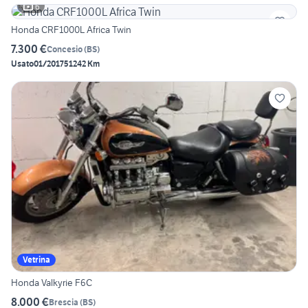
6
Honda CRF1000L Africa Twin
7.300 €
Concesio
(
BS
)
Usato
01/2017
51242 Km
Vetrina
Honda Valkyrie F6C
8.000 €
Brescia
(
BS
)