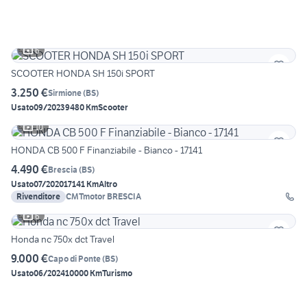
6
SCOOTER HONDA SH 150i SPORT
3.250 €
Sirmione
(
BS
)
Usato
09/2023
9480 Km
Scooter
10
HONDA CB 500 F Finanziabile - Bianco - 17141
4.490 €
Brescia
(
BS
)
Usato
07/2020
17141 Km
Altro
Rivenditore
CMTmotor BRESCIA
6
Honda nc 750x dct Travel
9.000 €
Capo di Ponte
(
BS
)
Usato
06/2024
10000 Km
Turismo