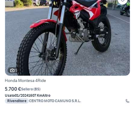
5
Honda Montesa 4Ride
5.700 €
Sellero
(
BS
)
Usato
01/2024
1607 Km
Altro
Rivenditore
CENTRO MOTO CAMUNO S.R.L.