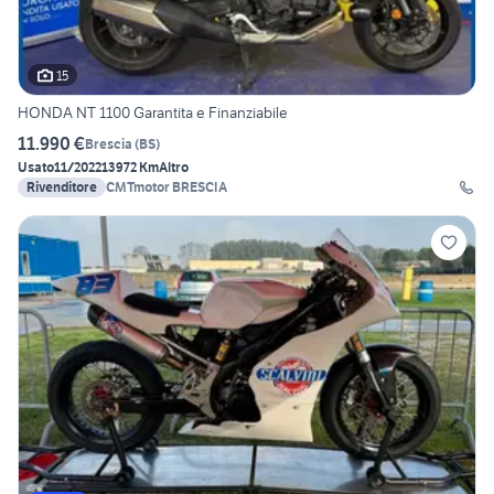
15
HONDA NT 1100 Garantita e Finanziabile
11.990 €
Brescia
(
BS
)
Usato
11/2022
13972 Km
Altro
Rivenditore
CMTmotor BRESCIA