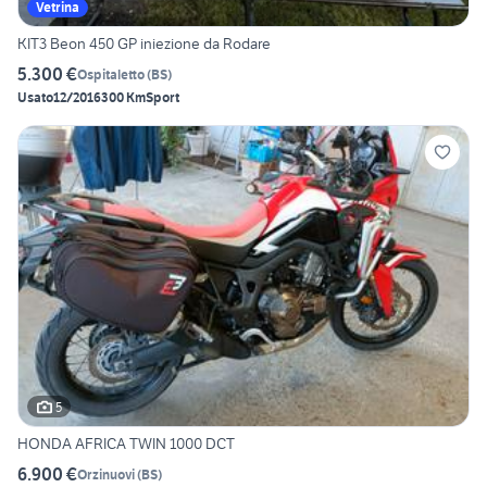
Vetrina
KIT3 Beon 450 GP iniezione da Rodare
5.300 €
Ospitaletto
(
BS
)
Usato
12/2016
300 Km
Sport
5
HONDA AFRICA TWIN 1000 DCT
6.900 €
Orzinuovi
(
BS
)