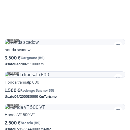
5
honda scadow
3.500 €
Gargnano
(
BS
)
Usato
03/2002
35000 Km
6
Honda transalp 600
1.500 €
Rodengo Saiano
(
BS
)
Usato
04/2000
80000 Km
Turismo
5
Honda VT 500 VT
2.600 €
Brescia
(
BS
)
Usato
02/1985
44000 Km
Altro