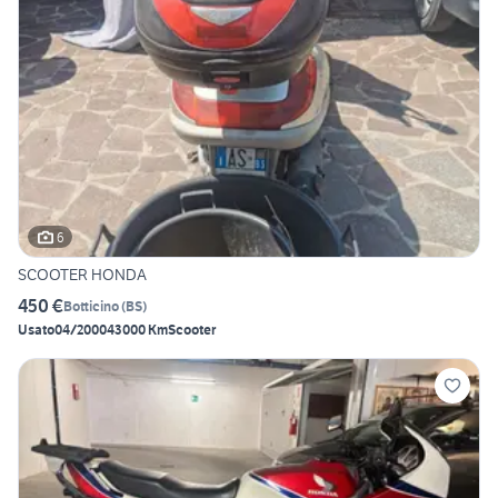
6
SCOOTER HONDA
450 €
Botticino
(
BS
)
Usato
04/2000
43000 Km
Scooter