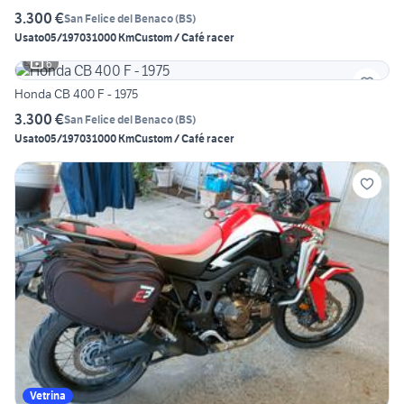
3.300 €
San Felice del Benaco
(
BS
)
Usato
05/1970
31000 Km
Custom / Café racer
6
Honda CB 400 F - 1975
3.300 €
San Felice del Benaco
(
BS
)
Usato
05/1970
31000 Km
Custom / Café racer
Vetrina