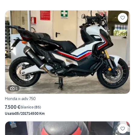
6
Honda x-adv 750
7.500 €
Gianico
(
BS
)
Usato
05/2017
14500 Km