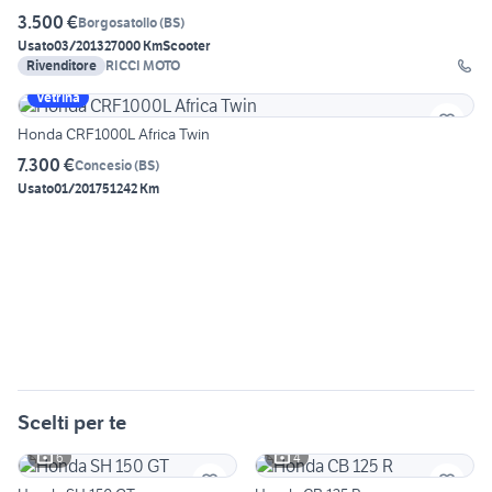
3.500 €
Borgosatollo
(
BS
)
Usato
03/2013
27000 Km
Scooter
Rivenditore
RICCI MOTO
Vetrina
Honda CRF1000L Africa Twin
7.300 €
Concesio
(
BS
)
Usato
01/2017
51242 Km
Scelti per te
6
4