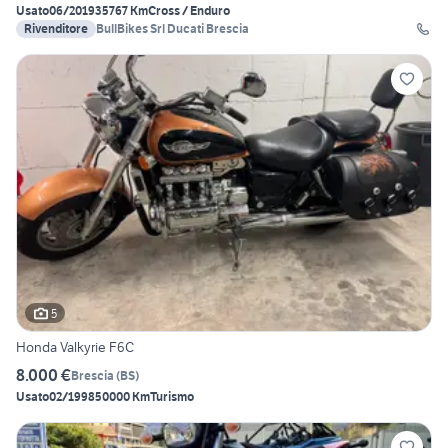
Usato
06/2019
35767 Km
Cross / Enduro
Rivenditore
BullBikes Srl Ducati Brescia
5
Honda Valkyrie F6C
8.000 €
Brescia
(
BS
)
Usato
02/1998
50000 Km
Turismo