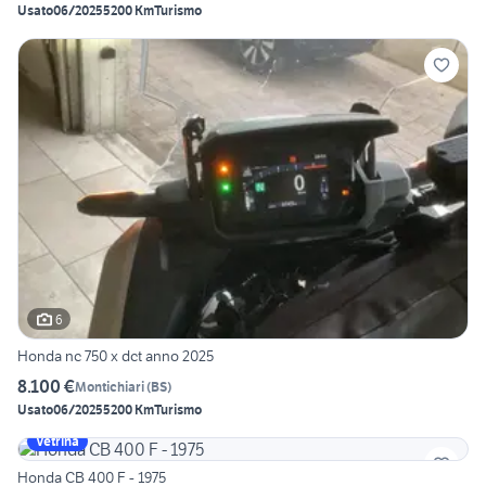
Usato
06/2025
5200 Km
Turismo
6
Honda nc 750 x dct anno 2025
8.100 €
Montichiari
(
BS
)
Usato
06/2025
5200 Km
Turismo
Vetrina
Honda CB 400 F - 1975