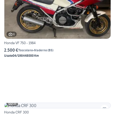
6
Honda VF 750 - 1984
2.500 €
Toscolano-Maderno
(
BS
)
Usato
04/1984
48000 Km
18
Honda CRF 300