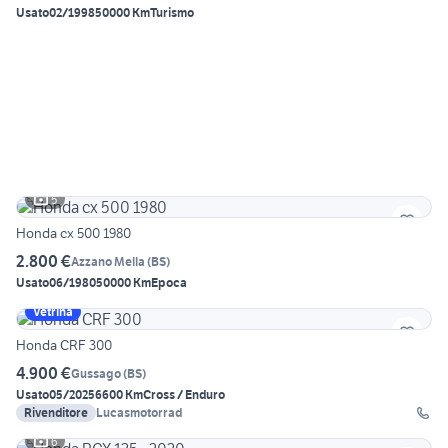
Usato
02/1998
50000 Km
Turismo
5
Honda cx 500 1980
2.800 €
Azzano Mella
(
BS
)
Usato
06/1980
50000 Km
Epoca
Vetrina
Honda CRF 300
4.900 €
Gussago
(
BS
)
Usato
05/2025
6600 Km
Cross / Enduro
Rivenditore
Lucasmotorrad
6