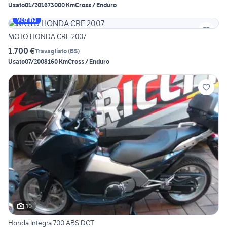
Usato
01/2016
73000 Km
Cross / Enduro
Vetrina
MOTO HONDA CRE 2007
1.700 €
Travagliato
(
BS
)
Usato
07/2008
160 Km
Cross / Enduro
10
Honda Integra 700 ABS DCT