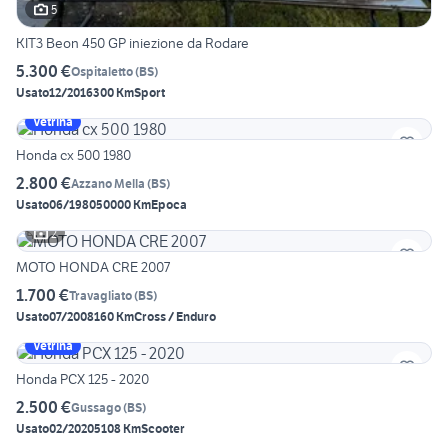
5
KIT3 Beon 450 GP iniezione da Rodare
5.300 €
Ospitaletto
(
BS
)
Usato
12/2016
300 Km
Sport
Vetrina
Honda cx 500 1980
2.800 €
Azzano Mella
(
BS
)
Usato
06/1980
50000 Km
Epoca
2
MOTO HONDA CRE 2007
1.700 €
Travagliato
(
BS
)
Usato
07/2008
160 Km
Cross / Enduro
Vetrina
Honda PCX 125 - 2020
2.500 €
Gussago
(
BS
)
Usato
02/2020
5108 Km
Scooter