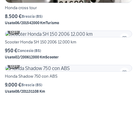
Honda cross tour
8.500 €
Brescia
(
BS
)
Usato
06/2015
42000 Km
Turismo
6
Scooter Honda SH 150 2006 12.000 km
950 €
Concesio
(
BS
)
Usato
02/2006
12000 Km
Scooter
6
Honda Shadow 750 con ABS
9.000 €
Brescia
(
BS
)
Usato
08/2011
31108 Km