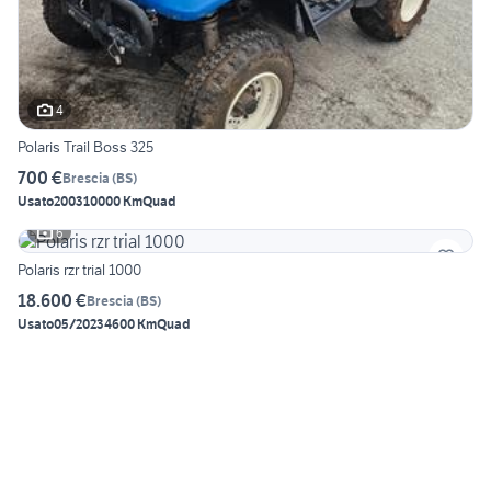
4
Polaris Trail Boss 325
700 €
Brescia
(
BS
)
Usato
2003
10000 Km
Quad
6
Polaris rzr trial 1000
18.600 €
Brescia
(
BS
)
Usato
05/2023
4600 Km
Quad