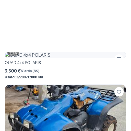
6
QUAD 4x4 POLARIS
3.300 €
Niardo
(
BS
)
Usato
02/2002
12000 Km