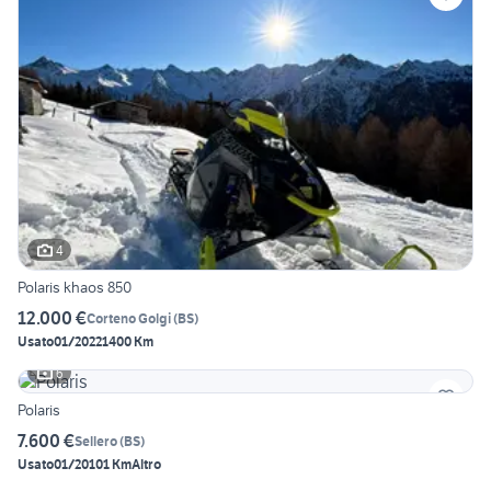
4
Polaris khaos 850
12.000 €
Corteno Golgi
(
BS
)
Usato
01/2022
1400 Km
6
Polaris
7.600 €
Sellero
(
BS
)
Usato
01/2010
1 Km
Altro