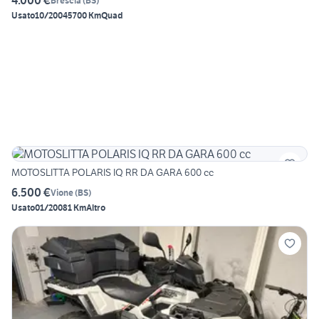
4.000 €
Brescia
(
BS
)
Usato
10/2004
5700 Km
Quad
MOTOSLITTA POLARIS IQ RR DA GARA 600 cc
6.500 €
Vione
(
BS
)
Usato
01/2008
1 Km
Altro