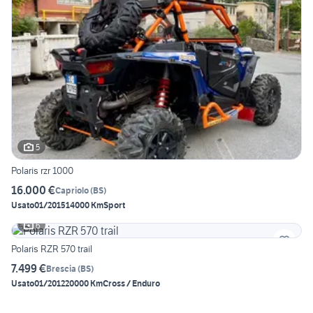
5
Polaris rzr 1000
16.000 €
Capriolo
(
BS
)
Usato
01/2015
14000 Km
Sport
6
Polaris RZR 570 trail
7.499 €
Brescia
(
BS
)
Usato
01/2012
20000 Km
Cross / Enduro