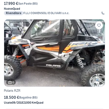
17.990 €
San Paolo
(
BS
)
Nuovo
Quad
Rivenditore
F.LLI COMENSOLI E OLIVARI s.n.c.
6
Polaris RZR
18.500 €
Bagolino
(
BS
)
Usato
09/2018
21000 Km
Quad