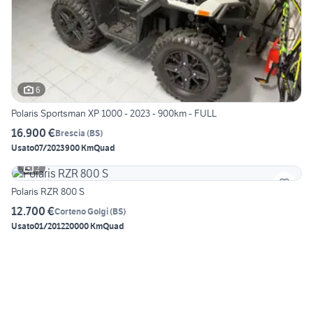
6
Polaris Sportsman XP 1000 - 2023 - 900km - FULL
16.900 €
Brescia
(
BS
)
Usato
07/2023
900 Km
Quad
2
Polaris RZR 800 S
12.700 €
Corteno Golgi
(
BS
)
Usato
01/2012
20000 Km
Quad