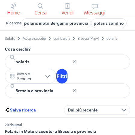
Home
Cerca
Vendi
Messaggi
polaris moto Bergamo provincia
polaris sondrio
po
Ricerche
Subito
Moto e scooter
Lombardia
Brescia (Prov)
polaris
Cosa cerchi?
Moto e
Filtri
Scooter
Salva ricerca
Dal più recente
20 risultati
Polaris in Moto e scooter a Brescia e provincia