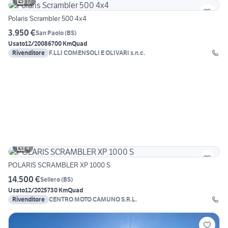
12
Polaris Scrambler 500 4x4
3.950 €
San Paolo
(
BS
)
Usato
12/2008
6700 Km
Quad
Rivenditore
F.LLI COMENSOLI E OLIVARI s.n.c.
4
POLARIS SCRAMBLER XP 1000 S
14.500 €
Sellero
(
BS
)
Usato
12/2025
730 Km
Quad
Rivenditore
CENTRO MOTO CAMUNO S.R.L.