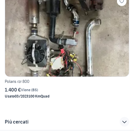
Polaris rzr 800
1.400 €
Vione
(
BS
)
Usato
03/2023
100 Km
Quad
Più cercati