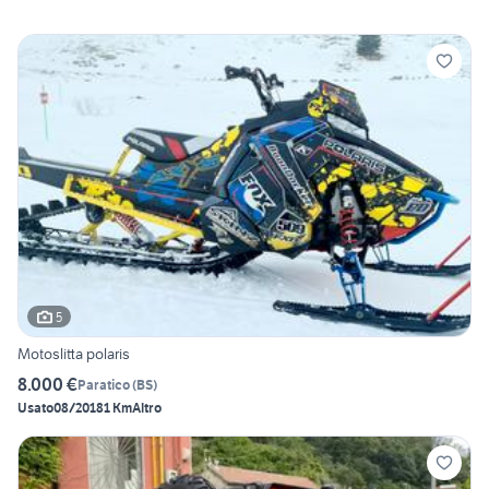
5
Motoslitta polaris
8.000 €
Paratico
(
BS
)
Usato
08/2018
1 Km
Altro