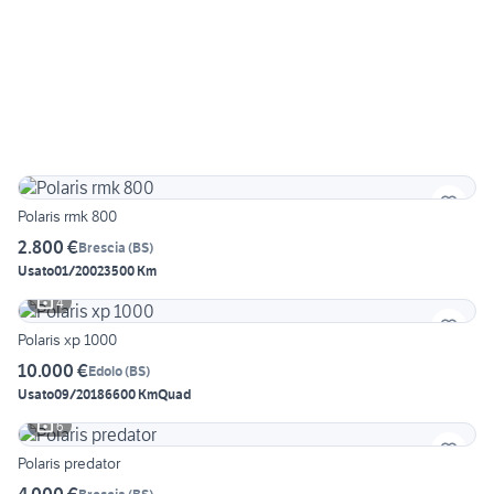
Polaris rmk 800
2.800 €
Brescia
(
BS
)
Usato
01/2002
3500 Km
4
Polaris xp 1000
10.000 €
Edolo
(
BS
)
Usato
09/2018
6600 Km
Quad
6
Polaris predator