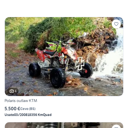
4
Polaris outlaw KTM
5.500 €
Cevo
(
BS
)
Usato
03/2008
18356 Km
Quad