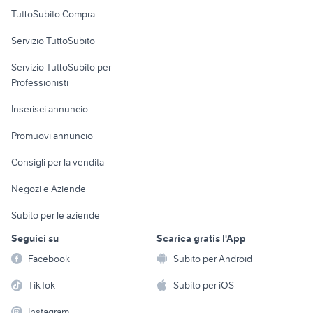
Uffici e Locali
TuttoSubito Compra
commerciali
Servizio TuttoSubito
elettronica
per la casa e la
sports e hobby
Servizio TuttoSubito per
persona
Informatica
Animali
Professionisti
Arredamento e
Console e
Accessori per
Casalinghi
Inserisci annuncio
Videogiochi
animali
Elettrodomestici
Promuovi annuncio
Audio/Video
Musica e Film
Giardino e Fai da te
Consigli per la vendita
Fotografia
Libri e Riviste
Abbigliamento e
Negozi e Aziende
Telefonia
Strumenti Musicali
Accessori
Subito per le aziende
Sports
Tutto per i bambini
Seguici su
Scarica gratis l'App
Biciclette
Facebook
Subito per Android
Collezionismo
TikTok
Subito per iOS
Instagram