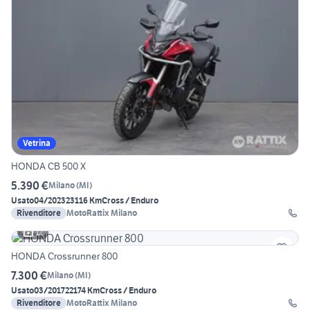
Vetrina
HONDA CB 500 X
5.390 €
Milano
(
MI
)
Usato
04/2023
23116 Km
Cross / Enduro
Rivenditore
MotoRattix Milano
12
HONDA Crossrunner 800
7.300 €
Milano
(
MI
)
Usato
03/2017
22174 Km
Cross / Enduro
Rivenditore
MotoRattix Milano