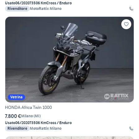
Usato
06/2020
73506 Km
Cross / Enduro
Rivenditore
MotoRattix Milano
Vetrina
HONDA Africa Twin 1000
7.800 €
Milano
(
MI
)
Usato
06/2020
73506 Km
Cross / Enduro
Rivenditore
MotoRattix Milano