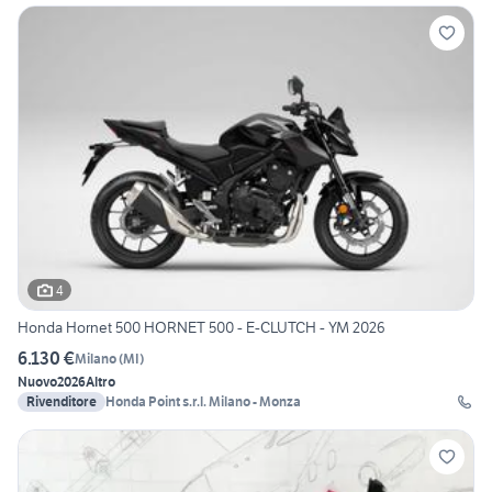
4
Honda Hornet 500 HORNET 500 - E-CLUTCH - YM 2026
6.130 €
Milano
(
MI
)
Nuovo
2026
Altro
Rivenditore
Honda Point s.r.l. Milano - Monza