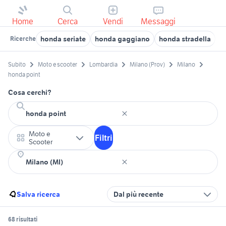
Home
Cerca
Vendi
Messaggi
honda seriate
honda gaggiano
honda stradella
h
Ricerche
Subito
Moto e scooter
Lombardia
Milano (Prov)
Milano
honda point
Cosa cerchi?
Moto e
Filtri
Scooter
Salva ricerca
Dal più recente
68 risultati