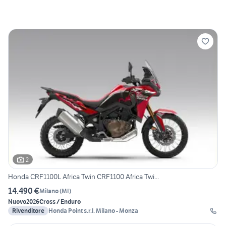
2
Honda CRF1100L Africa Twin CRF1100 Africa Twi...
14.490 €
Milano
(
MI
)
Nuovo
2026
Cross / Enduro
Rivenditore
Honda Point s.r.l. Milano - Monza