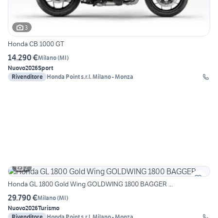
3
Honda CB 1000 GT
14.290 €
Milano
(
MI
)
Nuovo
2026
Sport
Rivenditore
Honda Point s.r.l. Milano - Monza
2
Honda GL 1800 Gold Wing GOLDWING 1800 BAGGER ...
29.790 €
Milano
(
MI
)
Nuovo
2026
Turismo
Rivenditore
Honda Point s.r.l. Milano - Monza