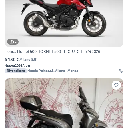
4
Honda Hornet 500 HORNET 500 - E-CLUTCH - YM 2026
6.130 €
Milano
(
MI
)
Nuovo
2026
Altro
Rivenditore
Honda Point s.r.l. Milano - Monza