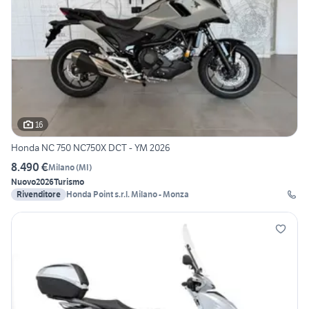
16
Honda NC 750 NC750X DCT - YM 2026
8.490 €
Milano
(
MI
)
Nuovo
2026
Turismo
Rivenditore
Honda Point s.r.l. Milano - Monza