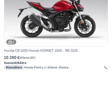
2
Honda CB 1000 Hornet HORNET 1000 - YM 2026
10.390 €
Milano
(
MI
)
Nuovo
2026
Altro
Rivenditore
Honda Point s.r.l. Milano - Monza