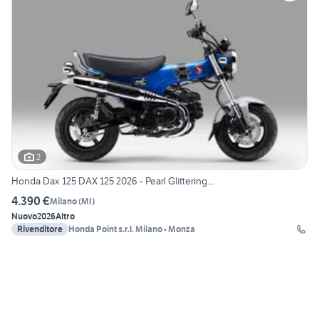
2
Honda Dax 125 DAX 125 2026 - Pearl Glittering...
4.390 €
Milano
(
MI
)
Nuovo
2026
Altro
Rivenditore
Honda Point s.r.l. Milano - Monza