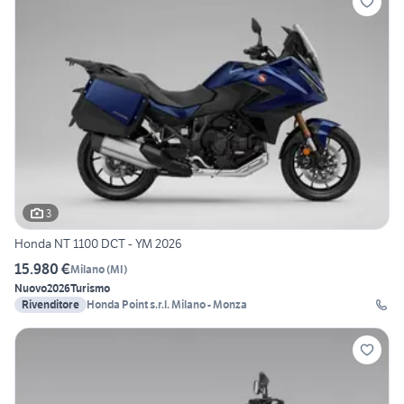
3
Honda NT 1100 DCT - YM 2026
15.980 €
Milano
(
MI
)
Nuovo
2026
Turismo
Rivenditore
Honda Point s.r.l. Milano - Monza