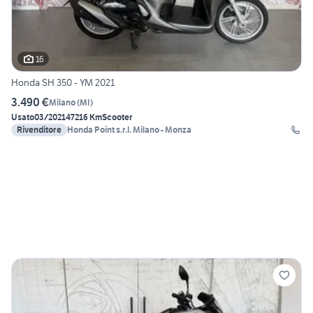
16
Honda SH 350 - YM 2021
3.490 €
Milano
(
MI
)
Usato
03/2021
47216 Km
Scooter
Rivenditore
Honda Point s.r.l. Milano - Monza