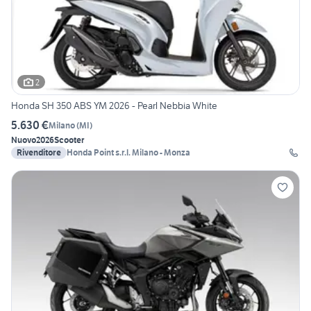
2
Honda SH 350 ABS YM 2026 - Pearl Nebbia White
5.630 €
Milano
(
MI
)
Nuovo
2026
Scooter
Rivenditore
Honda Point s.r.l. Milano - Monza