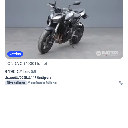
Vetrina
HONDA CB 1000 Hornet
8.190 €
Milano
(
MI
)
Usato
08/2025
11447 Km
Sport
Rivenditore
MotoRattix Milano