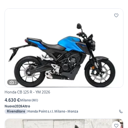
2
Honda CB 125 R - YM 2026
4.630 €
Milano
(
MI
)
Nuovo
2026
Altro
Rivenditore
Honda Point s.r.l. Milano - Monza