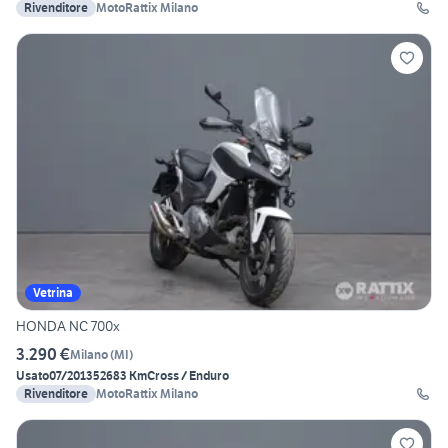
Rivenditore
MotoRattix Milano
Vetrina
HONDA NC 700x
3.290 €
Milano
(
MI
)
Usato
07/2013
52683 Km
Cross / Enduro
Rivenditore
MotoRattix Milano