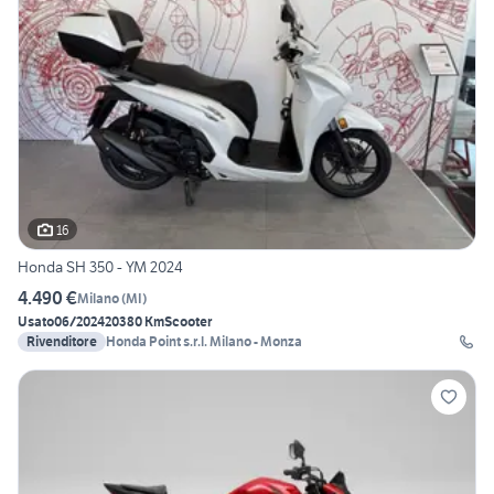
16
Honda SH 350 - YM 2024
4.490 €
Milano
(
MI
)
Usato
06/2024
20380 Km
Scooter
Rivenditore
Honda Point s.r.l. Milano - Monza