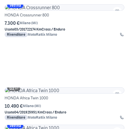
Vetrina
HONDA Crossrunner 800
7.300 €
Milano
(
MI
)
Usato
03/2017
22174 Km
Cross / Enduro
Rivenditore
MotoRattix Milano
12
HONDA Africa Twin 1000
10.490 €
Milano
(
MI
)
Usato
04/2019
25951 Km
Cross / Enduro
Rivenditore
MotoRattix Milano
Vetrina