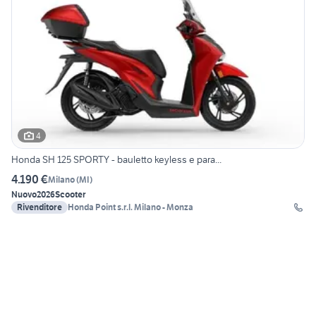
4
Honda SH 125 SPORTY - bauletto keyless e para...
4.190 €
Milano
(
MI
)
Nuovo
2026
Scooter
Rivenditore
Honda Point s.r.l. Milano - Monza