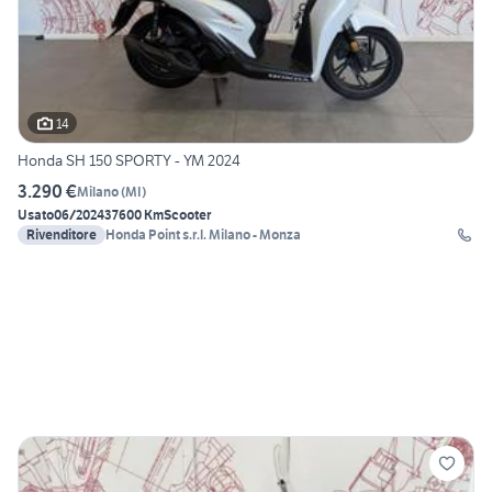
14
Honda SH 150 SPORTY - YM 2024
3.290 €
Milano
(
MI
)
Usato
06/2024
37600 Km
Scooter
Rivenditore
Honda Point s.r.l. Milano - Monza