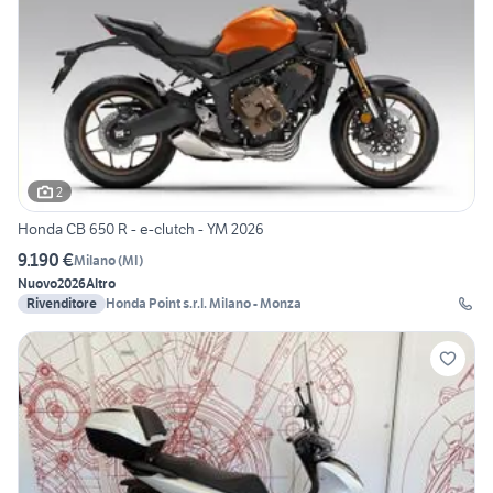
2
Honda CB 650 R - e-clutch - YM 2026
9.190 €
Milano
(
MI
)
Nuovo
2026
Altro
Rivenditore
Honda Point s.r.l. Milano - Monza