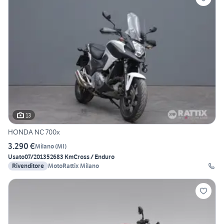
13
HONDA NC 700x
3.290 €
Milano
(
MI
)
Usato
07/2013
52683 Km
Cross / Enduro
Rivenditore
MotoRattix Milano