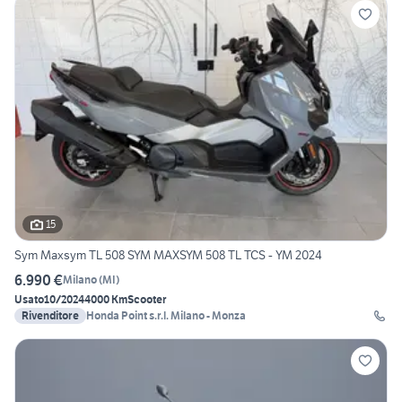
15
Sym Maxsym TL 508 SYM MAXSYM 508 TL TCS - YM 2024
6.990 €
Milano
(
MI
)
Usato
10/2024
4000 Km
Scooter
Rivenditore
Honda Point s.r.l. Milano - Monza