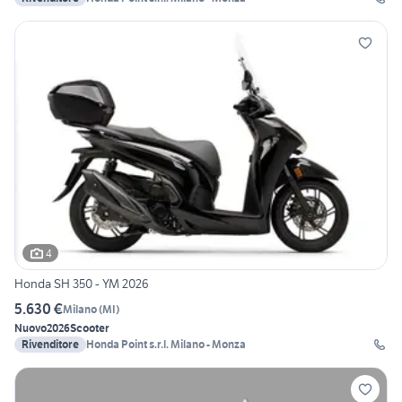
4
Honda SH 350 - YM 2026
5.630 €
Milano
(
MI
)
Nuovo
2026
Scooter
Rivenditore
Honda Point s.r.l. Milano - Monza