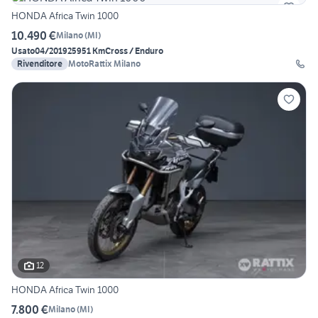
HONDA Africa Twin 1000
10.490 €
Milano
(
MI
)
Usato
04/2019
25951 Km
Cross / Enduro
Rivenditore
MotoRattix Milano
12
HONDA Africa Twin 1000
7.800 €
Milano
(
MI
)