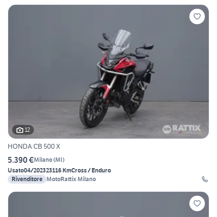
12
HONDA CB 500 X
5.390 €
Milano
(
MI
)
Usato
04/2023
23116 Km
Cross / Enduro
Rivenditore
MotoRattix Milano