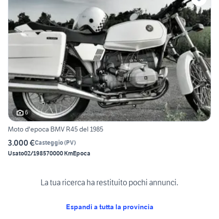
6
Moto d'epoca BMV R45 del 1985
3.000 €
Casteggio
(
PV
)
Usato
02/1985
70000 Km
Epoca
La tua ricerca ha restituito pochi annunci.
Espandi a tutta la provincia