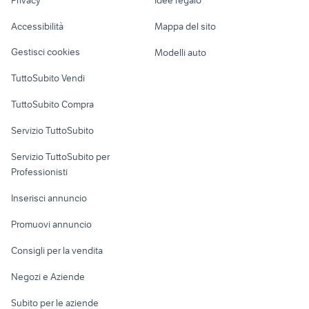
varese
100cc moto
Garage e box
ghd Veneto
testa micrometrica
Caravan e Camper
Lombardia
Accessibilità
Mappa del sito
Loft, mansarde e
Veicoli commerciali
altro
Gestisci cookies
Modelli auto
Case vacanza
TuttoSubito Vendi
Uffici e Locali
TuttoSubito Compra
commerciali
Servizio TuttoSubito
elettronica
per la casa e la
sports e hobby
Servizio TuttoSubito per
persona
Informatica
Animali
Professionisti
Arredamento e
Console e
Accessori per
Casalinghi
Inserisci annuncio
Videogiochi
animali
Elettrodomestici
Promuovi annuncio
Audio/Video
Musica e Film
Giardino e Fai da te
Consigli per la vendita
Fotografia
Libri e Riviste
Abbigliamento e
Negozi e Aziende
Telefonia
Strumenti Musicali
Accessori
Subito per le aziende