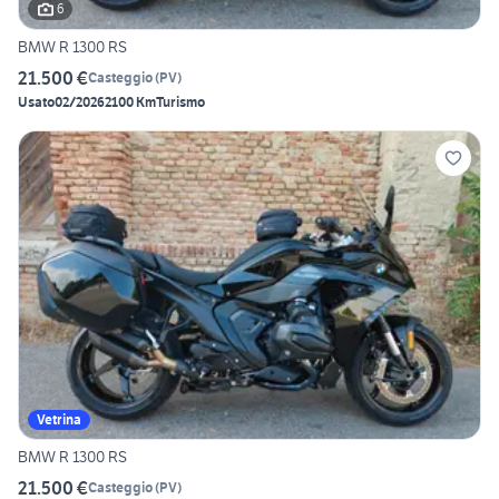
6
BMW R 1300 RS
21.500 €
Casteggio
(
PV
)
Usato
02/2026
2100 Km
Turismo
Vetrina
BMW R 1300 RS
21.500 €
Casteggio
(
PV
)