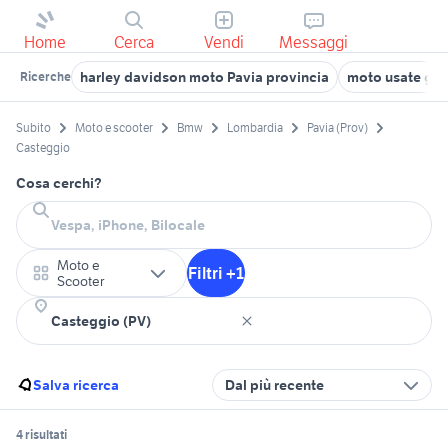
Home
Cerca
Vendi
Messaggi
harley davidson moto Pavia provincia
moto usate ge
Ricerche
Subito
Moto e scooter
Bmw
Lombardia
Pavia (Prov)
Casteggio
Cosa cerchi?
Moto e
Filtri +1
Scooter
Salva ricerca
Dal più recente
4 risultati