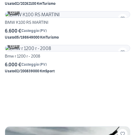
Usato
02/2026
2100 Km
Turismo
6
BMW K100 RS MARTINI
6.600 €
Casteggio
(
PV
)
Usato
05/1986
49000 Km
Turismo
4
Bmw r 1200 r - 2008
6.000 €
Casteggio
(
PV
)
Usato
02/2008
39000 Km
Sport