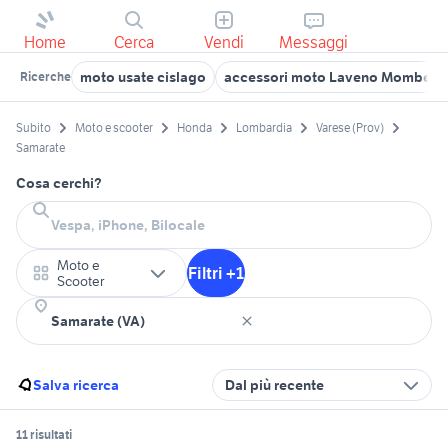
Home
Cerca
Vendi
Messaggi
moto usate cislago
accessori moto Laveno Mombello
Ricerche
Subito
Moto e scooter
Honda
Lombardia
Varese (Prov)
Samarate
Cosa cerchi?
Moto e
Filtri +1
Scooter
Salva ricerca
Dal più recente
11 risultati