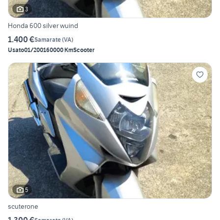
3
Honda 600 silver wuind
1.400 €
Samarate
(
VA
)
Usato
01/2001
60000 Km
Scooter
5
scuterone