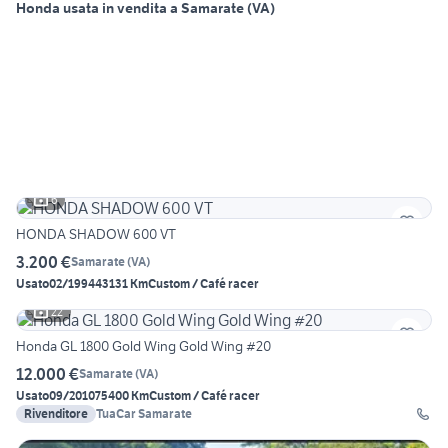
Honda usata in vendita a Samarate (VA)
6
HONDA SHADOW 600 VT
3.200 €
Samarate
(
VA
)
Usato
02/1994
43131 Km
Custom / Café racer
22
Honda GL 1800 Gold Wing Gold Wing #20
12.000 €
Samarate
(
VA
)
Usato
09/2010
75400 Km
Custom / Café racer
Rivenditore
TuaCar Samarate