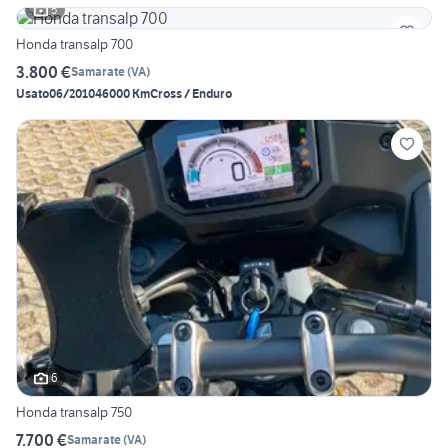
5
Honda transalp 700
3.800 €
Samarate
(
VA
)
Usato
06/2010
46000 Km
Cross / Enduro
6
Honda transalp 750
7.700 €
Samarate
(
VA
)