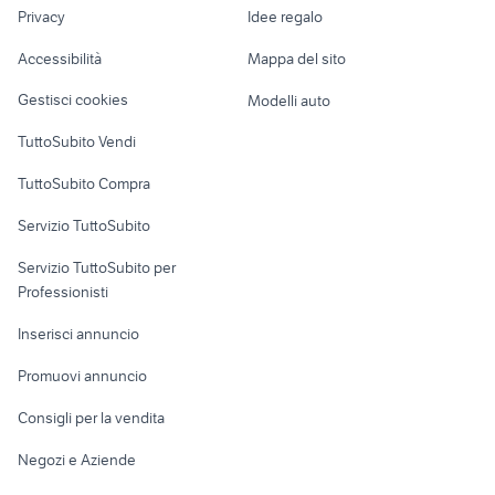
lavoro
conti
chicas in
Privacy
Idee regalo
Garage e box
Caravan e Camper
Accessibilità
Mappa del sito
Loft, mansarde e
Veicoli commerciali
altro
Gestisci cookies
Modelli auto
Case vacanza
TuttoSubito Vendi
Uffici e Locali
TuttoSubito Compra
commerciali
Servizio TuttoSubito
elettronica
per la casa e la
sports e hobby
Servizio TuttoSubito per
persona
Informatica
Animali
Professionisti
Arredamento e
Console e
Accessori per
Casalinghi
Inserisci annuncio
Videogiochi
animali
Elettrodomestici
Promuovi annuncio
Audio/Video
Musica e Film
Giardino e Fai da te
Consigli per la vendita
Fotografia
Libri e Riviste
Abbigliamento e
Negozi e Aziende
Telefonia
Strumenti Musicali
Accessori