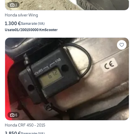
3
Honda silver Wing
1.300 €
Samarate
(
VA
)
Usato
01/2001
50000 Km
Scooter
6
Honda CRF 450 - 2015
3.850 €
Samarate
(
VA
)