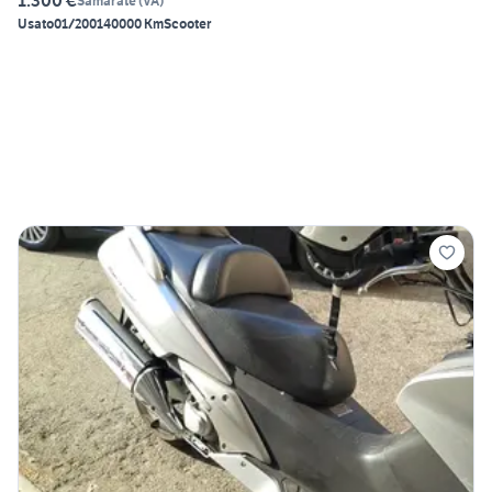
1.300 €
Samarate
(
VA
)
Usato
01/2001
40000 Km
Scooter