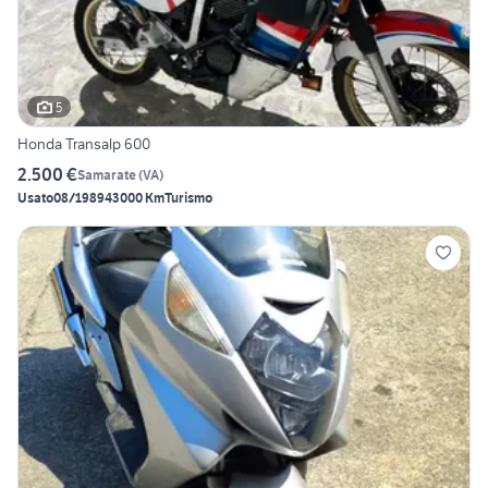
5
Honda Transalp 600
2.500 €
Samarate
(
VA
)
Usato
08/1989
43000 Km
Turismo