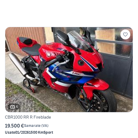
4
CBR1000 RR R Fireblade
19.500 €
Samarate
(
VA
)
Usato
01/2026
1500 Km
Sport