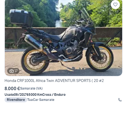
17
Honda CRF1000L Africa Twin ADVENTUR SPORTS ( 20 #2
8.000 €
Samarate
(
VA
)
Usato
09/2017
65000 Km
Cross / Enduro
Rivenditore
TuaCar Samarate