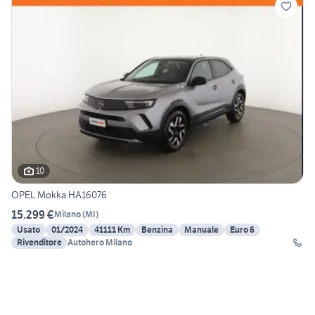
10
OPEL Mokka HA16076
15.299 €
Milano
(
MI
)
Usato
01/2024
41111 Km
Benzina
Manuale
Euro 6
Rivenditore
Autohero Milano