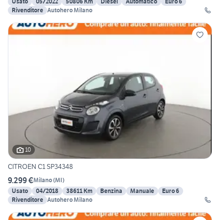
Usato
05/2022
50806 Km
Diesel
Automatico
Euro 6
Rivenditore
Autohero Milano
10
CITROEN C1 SP34348
9.299 €
Milano
(
MI
)
Usato
04/2018
38611 Km
Benzina
Manuale
Euro 6
Rivenditore
Autohero Milano