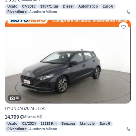
Usato
07/2016
136771 Km
Diesel
Automatico
Euro 6
Rivenditore
Autohero Milano
10
HYUNDAI i20 AF31291
14.799 €
Milano
(
MI
)
Usato
01/2024
18118 Km
Benzina
Manuale
Euro 6
Rivenditore
Autohero Milano