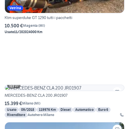
Vetrina
Ktm superduke GT 1290 tutti i pacchetti
10.500 €
Magenta
(
MI
)
Usato
11/2020
24000 Km
10
MERCEDES-BENZ CLA 200 JR01907
15.399 €
Milano
(
MI
)
Usato
09/2018
119976 Km
Diesel
Automatico
Euro 6
Rivenditore
Autohero Milano