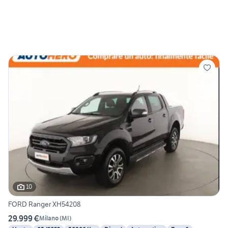
10
FORD Ranger XH54208
29.999 €
Milano
(
MI
)