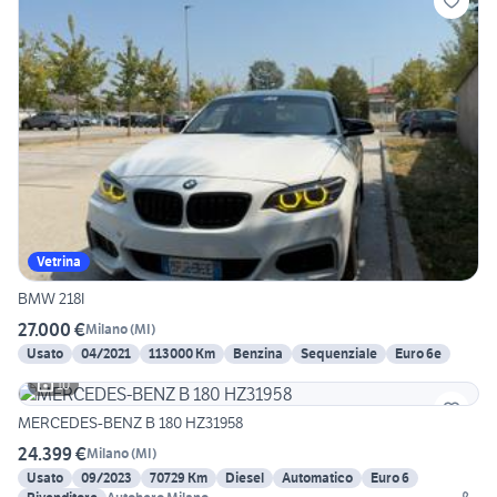
Vetrina
BMW 218I
27.000 €
Milano
(
MI
)
Usato
04/2021
113000 Km
Benzina
Sequenziale
Euro 6e
10
MERCEDES-BENZ B 180 HZ31958
24.399 €
Milano
(
MI
)
Usato
09/2023
70729 Km
Diesel
Automatico
Euro 6