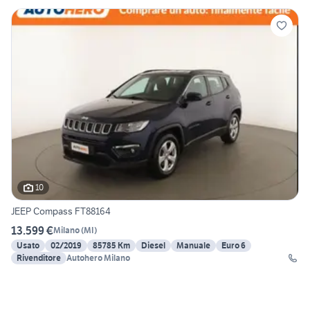
10
JEEP Compass FT88164
13.599 €
Milano
(
MI
)
Usato
02/2019
85785 Km
Diesel
Manuale
Euro 6
Rivenditore
Autohero Milano