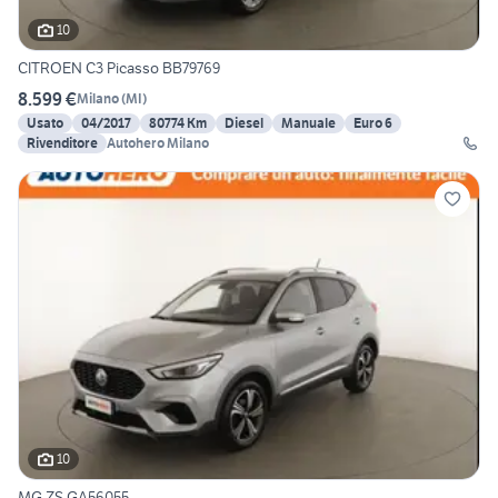
10
CITROEN C3 Picasso BB79769
8.599 €
Milano
(
MI
)
Usato
04/2017
80774 Km
Diesel
Manuale
Euro 6
Rivenditore
Autohero Milano
10
MG ZS GA56055