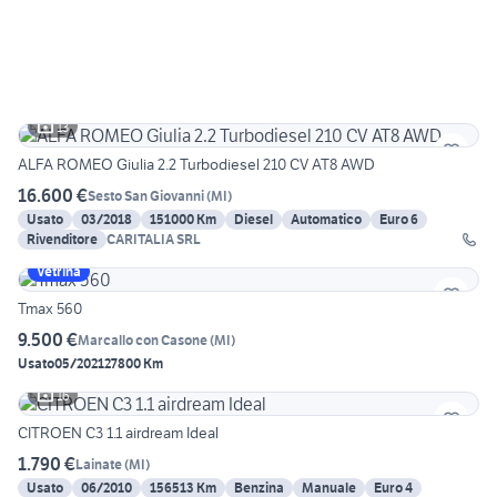
13
ALFA ROMEO Giulia 2.2 Turbodiesel 210 CV AT8 AWD
16.600 €
Sesto San Giovanni
(
MI
)
Usato
03/2018
151000 Km
Diesel
Automatico
Euro 6
Rivenditore
CARITALIA SRL
Vetrina
Tmax 560
9.500 €
Marcallo con Casone
(
MI
)
Usato
05/2021
27800 Km
16
CITROEN C3 1.1 airdream Ideal
1.790 €
Lainate
(
MI
)
Usato
06/2010
156513 Km
Benzina
Manuale
Euro 4