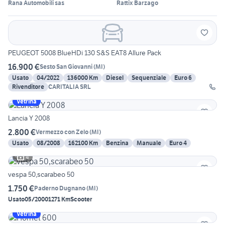
Rana Automobili sas
Rattix Barzago
PEUGEOT 5008 BlueHDi 130 S&S EAT8 Allure Pack
16.900 €
Sesto San Giovanni
(
MI
)
Usato
04/2022
136000 Km
Diesel
Sequenziale
Euro 6
Rivenditore
CARITALIA SRL
Vetrina
Lancia Y 2008
2.800 €
Vermezzo con Zelo
(
MI
)
Usato
08/2008
162100 Km
Benzina
Manuale
Euro 4
4
vespa 50,scarabeo 50
1.750 €
Paderno Dugnano
(
MI
)
Usato
05/2000
1271 Km
Scooter
Vetrina