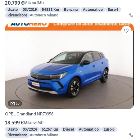
20.799 €
Milano
(
MI
)
Usato
03/2019
54833 Km
Benzina
Automatico
Euro 6
Rivenditore
Autohero Milano
10
OPEL Grandland NR79956
18.599 €
Milano
(
MI
)
Usato
03/2024
51267 Km
Diesel
Automatico
Euro 6
Rivenditore
Autohero Milano