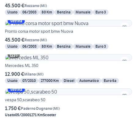
45.500 €
Rozzano
(
MI
)
Usato
06/2003
80 Km
Benzina
Manuale
Euro 3
Vetrina
Pronto corsa motor sport bmw Nuova
45.500 €
Rozzano
(
MI
)
Usato
06/2003
80 Km
Benzina
Manuale
Euro 3
6
Mercedes ML 350
12.900 €
Milano
(
MI
)
Usato
07/2010
277000 Km
Diesel
Automatico
Euro 6a
Vetrina
vespa 50,scarabeo 50
1.750 €
Paderno Dugnano
(
MI
)
Usato
05/2000
1271 Km
Scooter