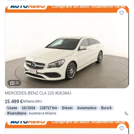
10
MERCEDES-BENZ CLA 220 XG63843
15.499 €
Milano
(
MI
)
Usato
10/2016
128717 Km
Diesel
Automatico
Euro 6
Rivenditore
Autohero Milano