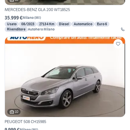
MERCEDES-BENZ GLA 200 WT18525
35.999 €
Milano
(
MI
)
Usato
08/2023
27134 Km
Diesel
Automatico
Euro 6
Rivenditore
Autohero Milano
10
PEUGEOT 508 CH15985
9.999 €
Milano
(
MI
)