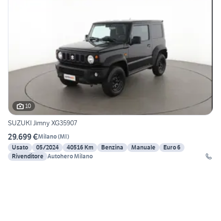
10
SUZUKI Jimny XG35907
29.699 €
Milano
(
MI
)
Usato
05/2024
40516 Km
Benzina
Manuale
Euro 6
Rivenditore
Autohero Milano