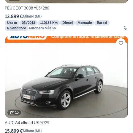
PEUGEOT 3008 YL34286
13.899 €
Milano
(
MI
)
Usato
05/2018
110136 Km
Diesel
Manuale
Euro 6
Rivenditore
Autohero Milano
10
AUDI A4 allroad UK97729
15.899 €
Milano
(
MI
)