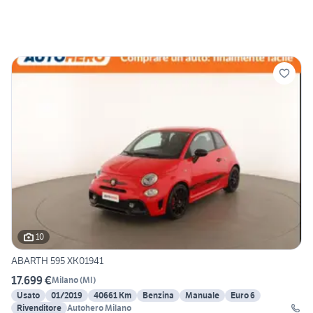
10
ABARTH 595 XK01941
17.699 €
Milano
(
MI
)
Usato
01/2019
40661 Km
Benzina
Manuale
Euro 6
Rivenditore
Autohero Milano