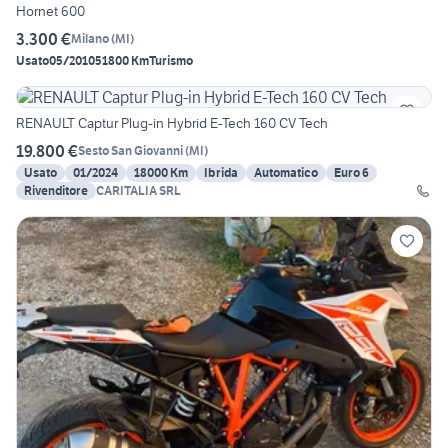
Hornet 600
3.300 €
Milano
(
MI
)
Usato
05/2010
51800 Km
Turismo
RENAULT Captur Plug-in Hybrid E-Tech 160 CV Tech
19.800 €
Sesto San Giovanni
(
MI
)
Usato
01/2024
18000 Km
Ibrida
Automatico
Euro 6
Rivenditore
CARITALIA SRL