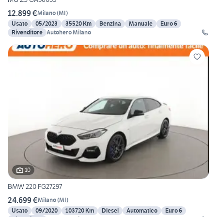
12.899 €
Milano
(
MI
)
Usato
05/2023
35520 Km
Benzina
Manuale
Euro 6
Rivenditore
Autohero Milano
10
BMW 220 FG27297
24.699 €
Milano
(
MI
)
Usato
09/2020
103720 Km
Diesel
Automatico
Euro 6