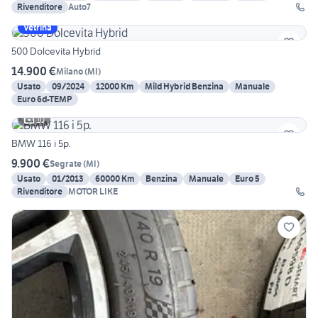
Rivenditore
Auto7
Vetrina
500 Dolcevita Hybrid
14.900 €
Milano
(
MI
)
Usato
09/2024
12000 Km
Mild Hybrid Benzina
Manuale
Euro 6d-TEMP
10
BMW 116 i 5p.
9.900 €
Segrate
(
MI
)
Usato
01/2013
60000 Km
Benzina
Manuale
Euro 5
Rivenditore
MOTOR LIKE