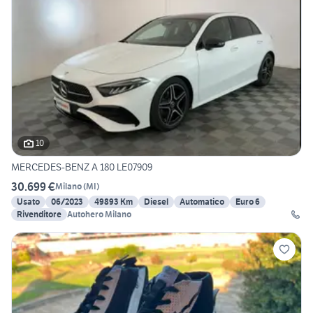
10
MERCEDES-BENZ A 180 LE07909
30.699 €
Milano
(
MI
)
Usato
06/2023
49893 Km
Diesel
Automatico
Euro 6
Rivenditore
Autohero Milano