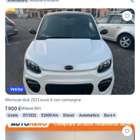
Rivenditore
Autohero Milano
Vetrina
Microcar dué 2021 euro 4 con consegna
7.900 €
Milano
(
MI
)
Usato
07/2021
52000 Km
Diesel
Automatico
Euro 4