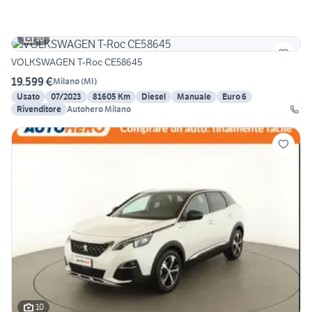
10
VOLKSWAGEN T-Roc CE58645
19.599 €
Milano
(
MI
)
Usato
07/2023
81605 Km
Diesel
Manuale
Euro 6
Rivenditore
Autohero Milano
10