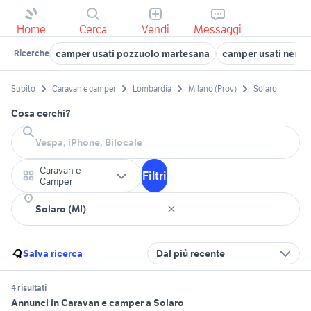
Home
Cerca
Vendi
Messaggi
camper usati pozzuolo martesana
camper usati nervi
Ricerche
Subito
Caravan e camper
Lombardia
Milano (Prov)
Solaro
Cosa cerchi?
Caravan e
Filtri
Camper
Salva ricerca
Dal più recente
4 risultati
Annunci in Caravan e camper a Solaro