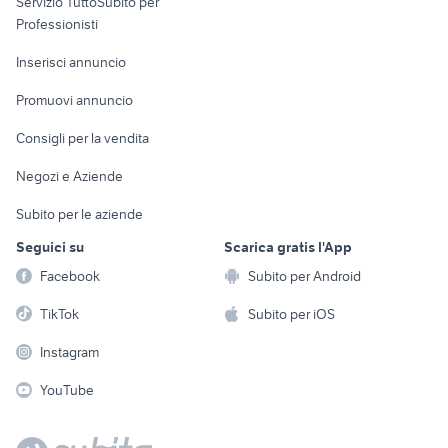
Servizio TuttoSubito per
persona
Informatica
Animali
Professionisti
Arredamento e
Console e
Accessori per
Casalinghi
Inserisci annuncio
Videogiochi
animali
Elettrodomestici
Promuovi annuncio
Audio/Video
Musica e Film
Giardino e Fai da te
Consigli per la vendita
Fotografia
Libri e Riviste
Abbigliamento e
Negozi e Aziende
Telefonia
Strumenti Musicali
Accessori
Subito per le aziende
Sports
Tutto per i bambini
Seguici su
Scarica gratis l'App
Biciclette
Facebook
Subito per Android
Collezionismo
TikTok
Subito per iOS
Instagram
YouTube