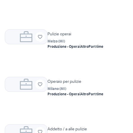
Pulizie operai
Melzo
(
MI
)
Produzione - Operai
Altro
Part time
Operaio per pulizie
Milano
(
MI
)
Produzione - Operai
Altro
Part time
Addetto / a alle pulizie