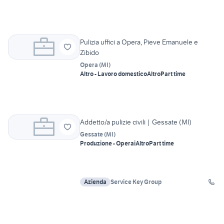
Pulizia uffici a Opera, Pieve Emanuele e
Zibido
Opera
(
MI
)
Altro - Lavoro domestico
Altro
Part time
Addetto/a pulizie civili | Gessate (MI)
Gessate
(
MI
)
Produzione - Operai
Altro
Part time
Azienda
Service Key Group