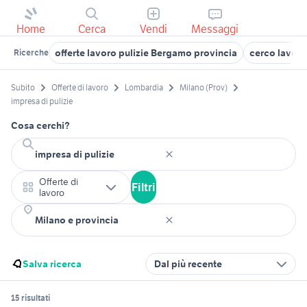
Home
Cerca
Vendi
Messaggi
offerte lavoro pulizie Bergamo provincia
cerco lavoro
Ricerche
Subito
Offerte di lavoro
Lombardia
Milano (Prov)
impresa di pulizie
Cosa cerchi?
Offerte di
Filtri
lavoro
Salva ricerca
Dal più recente
15 risultati