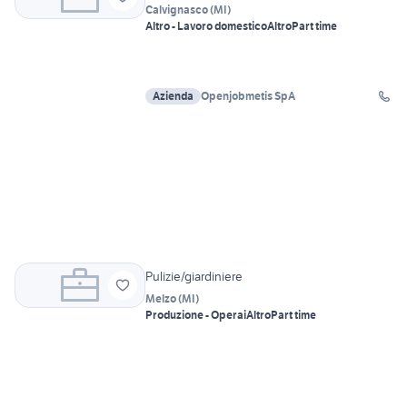
Calvignasco
(
MI
)
Altro - Lavoro domestico
Altro
Part time
Azienda
Openjobmetis SpA
Pulizie/giardiniere
Melzo
(
MI
)
Produzione - Operai
Altro
Part time