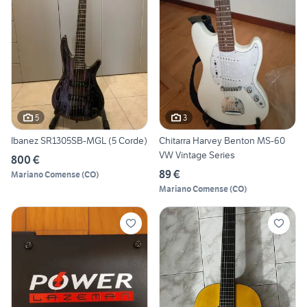
5
3
Ibanez SR1305SB-MGL (5 Corde)
Chitarra Harvey Benton MS-60
VW Vintage Series
800 €
89 €
Mariano Comense
(
CO
)
Mariano Comense
(
CO
)