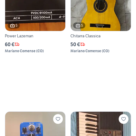
5
5
Power Lazeman
Chitarra Classica
60 €
50 €
Mariano Comense
(
CO
)
Mariano Comense
(
CO
)