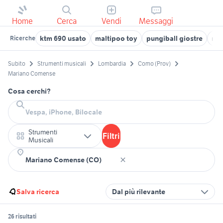
Home
Cerca
Vendi
Messaggi
ktm 690 usato
maltipoo toy
pungiball giostre
reg
Ricerche
Subito
Strumenti musicali
Lombardia
Como (Prov)
Mariano Comense
Cosa cerchi?
Strumenti
Filtri
Musicali
Salva ricerca
Dal più rilevante
26 risultati