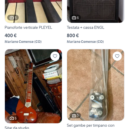
5
6
Pianoforte verticale PLEYEL
Testata + cassa ENGL
400 €
800 €
Mariano Comense
(
CO
)
Mariano Comense
(
CO
)
5
6
Set gambe per timpano con
Sitar da studio