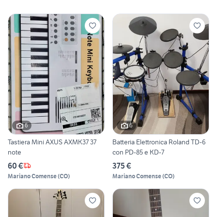
6
6
Tastiera Mini AXUS AXMK37 37
Batteria Elettronica Roland TD-6
note
con PD-85 e KD-7
60 €
375 €
Mariano Comense
(
CO
)
Mariano Comense
(
CO
)