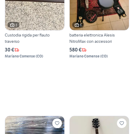
3
6
Custodia rigida per flauto
batteria elettronica Alesis
traverso
NitroMax con accessori
30 €
580 €
Mariano Comense
(
CO
)
Mariano Comense
(
CO
)