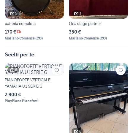
5
3
batteria completa
Orla stage partner
170 €
350 €
Mariano Comense
(
CO
)
Mariano Comense
(
CO
)
Scelti per te
6
PIANOFORTE VERTICALE
YAMAHA U1 SERIE G
2.900 €
PlayPiano Pianoforti
6