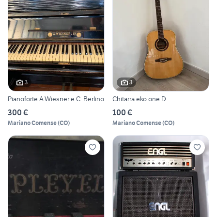
3
3
Pianoforte A.Wiesner e C. Berlino
Chitarra eko one D
300 €
100 €
Mariano Comense
(
CO
)
Mariano Comense
(
CO
)