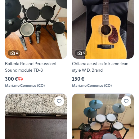
4
6
Batteria Roland Percussioni
Chitarra acustica folk american
Sound module TD-3
style W D. Brand
300 €
150 €
Mariano Comense
(
CO
)
Mariano Comense
(
CO
)