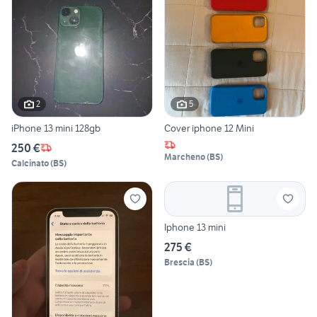
2
5
iPhone 13 mini 128gb
Cover iphone 12 Mini
250 €
Marcheno
(
BS
)
Calcinato
(
BS
)
Iphone 13 mini
275 €
Brescia
(
BS
)