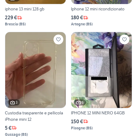
iphone 13 mini 128 gb
Iphone 12 mini ricondizionato
229 €
180 €
Brescia
(
BS
)
Artogne
(
BS
)
3
6
Custodia trasparente e pellicola
IPHONE 12 MINI NERO 64GB
iPhone mini 12
150 €
5 €
Pisogne
(
BS
)
Gussago
(
BS
)