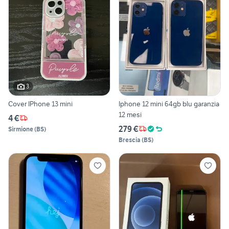
3
Cover IPhone 13 mini
Iphone 12 mini 64gb blu garanzia
12 mesi
4 €
279 €
Sirmione
(
BS
)
Brescia
(
BS
)