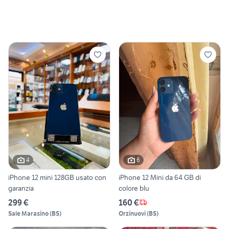
4
6
iPhone 12 mini 128GB usato con
iPhone 12 Mini da 64 GB di
garanzia
colore blu
299 €
160 €
Sale Marasino
(
BS
)
Orzinuovi
(
BS
)