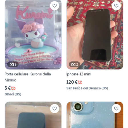
3
2
Porta cellulare Kuromi della
Iphone 12 mini
Miniso
120 €
5 €
San Felice del Benaco
(
BS
)
Ghedi
(
BS
)