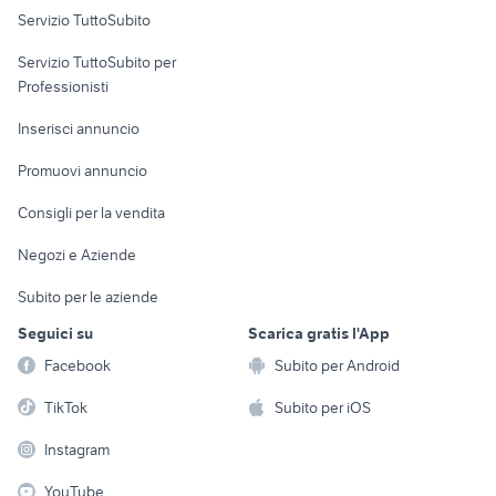
Servizio TuttoSubito
elettronica
per la casa e la
sports e hobby
Servizio TuttoSubito per
persona
Informatica
Animali
Professionisti
Arredamento e
Console e
Accessori per
Casalinghi
Inserisci annuncio
Videogiochi
animali
Elettrodomestici
Promuovi annuncio
Audio/Video
Musica e Film
Giardino e Fai da te
Consigli per la vendita
Fotografia
Libri e Riviste
Abbigliamento e
Negozi e Aziende
Telefonia
Strumenti Musicali
Accessori
Subito per le aziende
Sports
Tutto per i bambini
Seguici su
Scarica gratis l'App
Biciclette
Facebook
Subito per Android
Collezionismo
TikTok
Subito per iOS
Instagram
YouTube