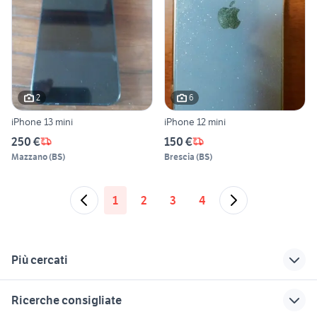
2
6
iPhone 13 mini
iPhone 12 mini
250 €
150 €
Mazzano
(
BS
)
Brescia
(
BS
)
1
2
3
4
Più cercati
Correlati
Richerche simili
Suggerimenti
Ricerche consigliate
mini cooper
ipod mini apple
mini cellulare