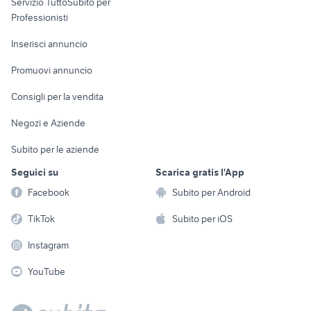
Servizio TuttoSubito per
persona
Informatica
Animali
Professionisti
Arredamento e
Console e
Accessori per
Casalinghi
Inserisci annuncio
Videogiochi
animali
Elettrodomestici
Promuovi annuncio
Audio/Video
Musica e Film
Giardino e Fai da te
Consigli per la vendita
Fotografia
Libri e Riviste
Abbigliamento e
Negozi e Aziende
Telefonia
Strumenti Musicali
Accessori
Subito per le aziende
Sports
Tutto per i bambini
Seguici su
Scarica gratis l'App
Biciclette
Facebook
Subito per Android
Collezionismo
TikTok
Subito per iOS
Instagram
YouTube