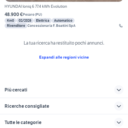
HYUNDAI Ioniq 6 77.4 kWh Evolution
48.900 €
Pesaro
(
PU
)
Km0
02/2026
Elettrica
Automatico
Rivenditore
Concessionaria F. Boattini SpA
La tua ricerca ha restituito pochi annunci.
Espandi alle regioni vicine
Più cercati
Correlati
Richerche simili
Suggerimenti
Ricerche consigliate
bmw Fermo
renault captur usata
audi rs
sicilia
pompa freni ape 50
fari posteriori lancia ypsilon
subaru auto Pesaro
dacia sandero km 0
Tutte le categorie
auto honda hr v
auto bmw diesel
mercury motori Campania
cubo rubik
auto usate cairo