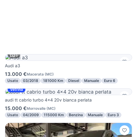
6
Audi a3
13.000 €
Macerata
(
MC
)
Usato
03/2018
181000 Km
Diesel
Manuale
Euro 6
Vetrina
audi tt cabrio turbo 4x4 20v bianca perlata
15.000 €
Morrovalle
(
MC
)
Usato
04/2009
115000 Km
Benzina
Manuale
Euro 3