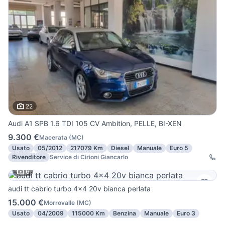
22
Audi A1 SPB 1.6 TDI 105 CV Ambition, PELLE, BI-XEN
9.300 €
Macerata
(
MC
)
Usato
05/2012
217079 Km
Diesel
Manuale
Euro 5
Rivenditore
Service di Cirioni Giancarlo
6
audi tt cabrio turbo 4x4 20v bianca perlata
15.000 €
Morrovalle
(
MC
)
Usato
04/2009
115000 Km
Benzina
Manuale
Euro 3