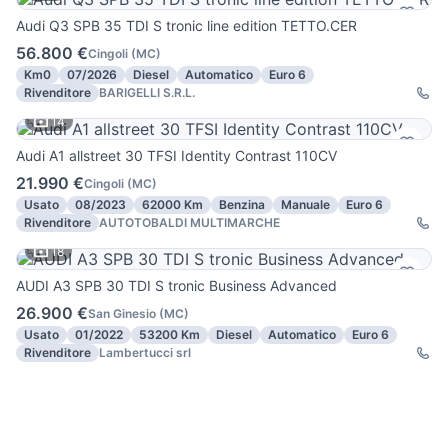
Audi Q3 SPB 35 TDI S tronic line edition TETTO.CER
56.800 €
Cingoli
(
MC
)
Km0
07/2026
Diesel
Automatico
Euro 6
Rivenditore
BARIGELLI S.R.L.
14
Audi A1 allstreet 30 TFSI Identity Contrast 110CV
21.990 €
Cingoli
(
MC
)
Usato
08/2023
62000 Km
Benzina
Manuale
Euro 6
Rivenditore
AUTOTOBALDI MULTIMARCHE
18
AUDI A3 SPB 30 TDI S tronic Business Advanced
26.900 €
San Ginesio
(
MC
)
Usato
01/2022
53200 Km
Diesel
Automatico
Euro 6
Rivenditore
Lambertucci srl