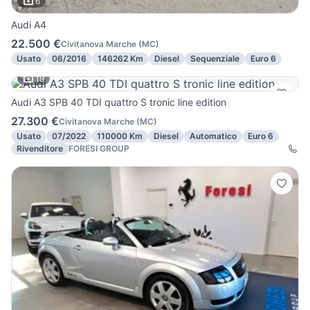
6
Audi A4
22.500 €
Civitanova Marche
(
MC
)
Usato
06/2016
146262 Km
Diesel
Sequenziale
Euro 6
19
Audi A3 SPB 40 TDI quattro S tronic line edition
27.300 €
Civitanova Marche
(
MC
)
Usato
07/2022
110000 Km
Diesel
Automatico
Euro 6
Rivenditore
FORESI GROUP