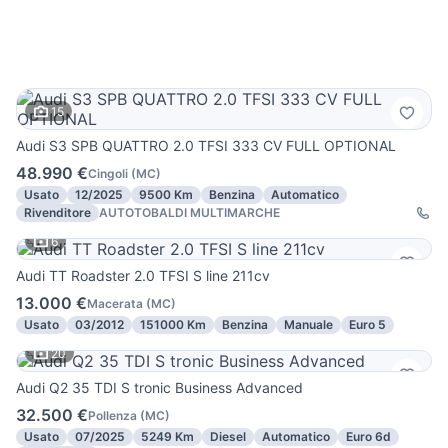
15
Audi S3 SPB QUATTRO 2.0 TFSI 333 CV FULL OPTIONAL
48.990 €
Cingoli
(
MC
)
Usato
12/2025
9500 Km
Benzina
Automatico
Rivenditore
AUTOTOBALDI MULTIMARCHE
6
Audi TT Roadster 2.0 TFSI S line 211cv
13.000 €
Macerata
(
MC
)
Usato
03/2012
151000 Km
Benzina
Manuale
Euro 5
20
Audi Q2 35 TDI S tronic Business Advanced
32.500 €
Pollenza
(
MC
)
Usato
07/2025
5249 Km
Diesel
Automatico
Euro 6d