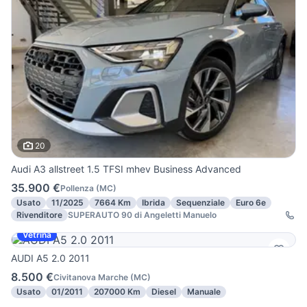
20
Audi A3 allstreet 1.5 TFSI mhev Business Advanced
35.900 €
Pollenza
(
MC
)
Usato
11/2025
7664 Km
Ibrida
Sequenziale
Euro 6e
Rivenditore
SUPERAUTO 90 di Angeletti Manuelo
Vetrina
AUDI A5 2.0 2011
8.500 €
Civitanova Marche
(
MC
)
Usato
01/2011
207000 Km
Diesel
Manuale