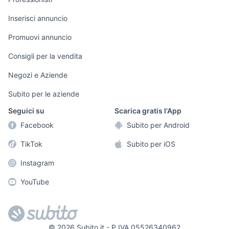
Informatica
Animali
Arredamento e
Inserisci annuncio
Console e
Accessori per
Casalinghi
Videogiochi
animali
Promuovi annuncio
Elettrodomestici
Audio/Video
Musica e Film
Consigli per la vendita
Giardino e Fai da
Fotografia
Libri e Riviste
te
Negozi e Aziende
Telefonia
Strumenti Musicali
Abbigliamento e
Subito per le aziende
Accessori
Sports
Seguici su
Scarica gratis l'App
Tutto per i bambini
Facebook
Subito per Android
Biciclette
TikTok
Subito per iOS
Collezionismo
Instagram
YouTube
©
2026
Subito.it - P.IVA 05526340962