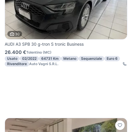
30
AUDI A3 SPB 30 g-tron S tronic Business
26.400 €
Tolentino
(
MC
)
Usato
02/2022
64731 Km
Metano
Sequenziale
Euro 6
Rivenditore
Auto Vagni S.R.L.