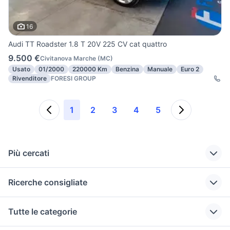
16
Audi TT Roadster 1.8 T 20V 225 CV cat quattro
9.500 €
Civitanova Marche
(
MC
)
Usato
01/2000
220000 Km
Benzina
Manuale
Euro 2
Rivenditore
FORESI GROUP
1
2
3
4
5
Più cercati
Correlati
Richerche simili
Suggerimenti
Ricerche consigliate
cerchi in lega audi
auto chevrolet
auto porsche
accessori auto
Marche
familiare Marche
auto usate reggio emilia
auto usate mantova
Tutte le categorie
Macerata
mercedes ascoli
auto bmw serie 2
auto Puglia
fiat 1100 anni 50
provincia
piceno
active tourer