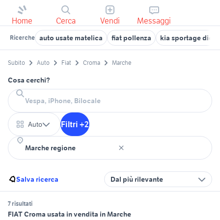
Home
Cerca
Vendi
Messaggi
auto usate matelica
fiat pollenza
kia sportage dies
Ricerche
Subito
Auto
Fiat
Croma
Marche
Cosa cerchi?
Filtri +2
Auto
Salva ricerca
Dal più rilevante
7 risultati
FIAT Croma usata in vendita in Marche