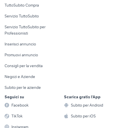
Uffici e Locali
TuttoSubito Compra
commerciali
Servizio TuttoSubito
elettronica
per la casa e la
sports e hobby
Servizio TuttoSubito per
persona
Informatica
Animali
Professionisti
Arredamento e
Console e
Accessori per
Casalinghi
Inserisci annuncio
Videogiochi
animali
Elettrodomestici
Promuovi annuncio
Audio/Video
Musica e Film
Giardino e Fai da te
Consigli per la vendita
Fotografia
Libri e Riviste
Abbigliamento e
Negozi e Aziende
Telefonia
Strumenti Musicali
Accessori
Subito per le aziende
Sports
Tutto per i bambini
Seguici su
Scarica gratis l'App
Biciclette
Facebook
Subito per Android
Collezionismo
TikTok
Subito per iOS
Instagram