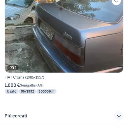
5
FIAT Croma (1985-1997)
1.000 €
Senigallia
(
AN
)
Usato
06/1992
80000 Km
Più cercati
Correlati
Richerche simili
Suggerimenti