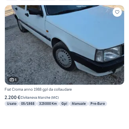
6
Fiat Croma anno 1988 gpl da collaudare
2.200 €
Civitanova Marche
(
MC
)
Usato
05/1988
325000 Km
Gpl
Manuale
Pre-Euro