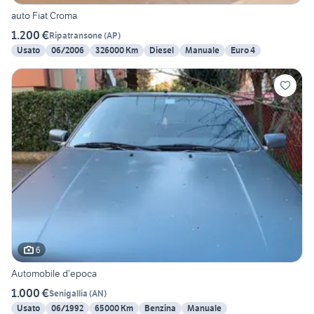
auto Fiat Croma
1.200 €
Ripatransone
(
AP
)
Usato
06/2006
326000 Km
Diesel
Manuale
Euro 4
6
Automobile d’epoca
1.000 €
Senigallia
(
AN
)
Usato
06/1992
65000 Km
Benzina
Manuale