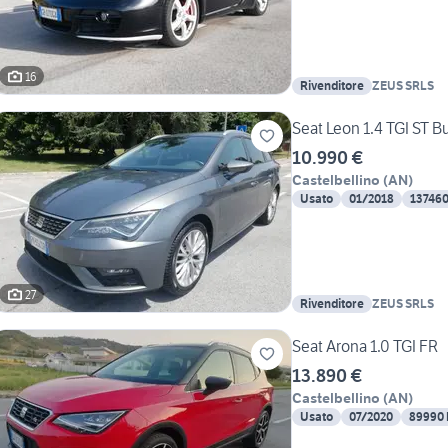
16
Rivenditore
ZEUS SRLS
Seat Leon 1.4 TGI ST
10.990 €
Castelbellino
(
AN
)
Usato
01/2018
13746
27
Rivenditore
ZEUS SRLS
Seat Arona 1.0 TGI FR
13.890 €
Castelbellino
(
AN
)
Usato
07/2020
89990