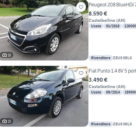
Peugeot 208 BlueHDi 
8.590 €
Castelbellino
(
AN
)
Usato
01/2018
12800
18
Rivenditore
ZEUS SRLS
Fiat Punto 1.4 8V 5 por
3.490 €
Castelbellino
(
AN
)
Usato
09/2014
19999
15
Rivenditore
ZEUS SRLS