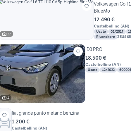
Volkswagen Golf 1.
BlueMo
12.490 €
Castelbellino
(
AN
)
Usato
02/2017
1
22
Rivenditore
ZEUS S
ID3 PRO
18.500 €
Castelbellino
(
AN
)
Usato
12/2022
60000
4
fiat grande punto metano benzina
1.200 €
Castelbellino
(
AN
)