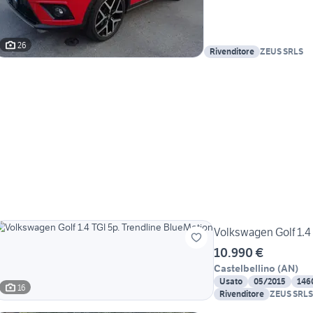
26
Rivenditore
ZEUS SRLS
Volkswagen Golf 1.4
10.990 €
Castelbellino
(
AN
)
Usato
05/2015
146
16
Rivenditore
ZEUS SRLS