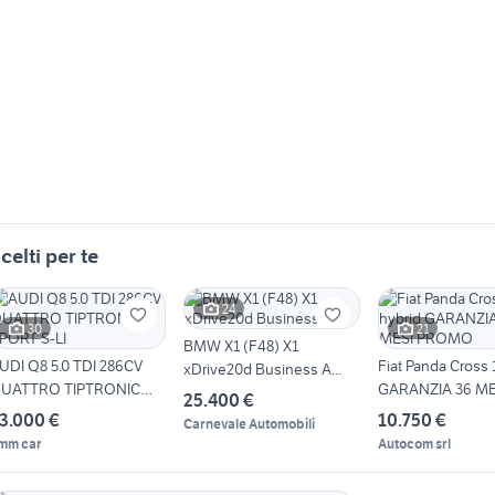
celti per te
24
30
21
BMW X1 (F48) X1
UDI Q8 5.0 TDI 286CV
Fiat Panda Cross 
xDrive20d Business A...
UATTRO TIPTRONIC
GARANZIA 36 ME
25.400 €
PORT S-LI
PROMO
3.000 €
10.750 €
Carnevale Automobili
mm car
Autocom srl