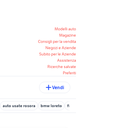
Modelli auto
Magazine
Consigli per la vendita
Negozi e Aziende
Subito per le Aziende
Assistenza
Ricerche salvate
Preferiti
Vendi
auto usate rosora
bmw loreto
fiat punto Ancona provincia
s