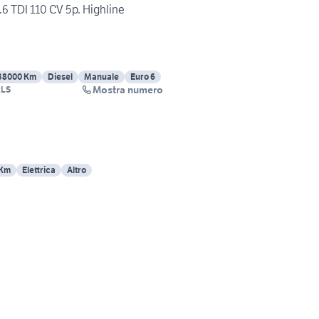
6 TDI 110 CV 5p. Highline
38000 Km
Diesel
Manuale
Euro 6
Mostra numero
RLS
 Km
Elettrica
Altro