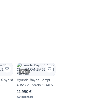
23
1.0 hybrid
Hyundai Bayon 1.2 mpi
SI
Xline GARANZIA 36 MESI
PROMO
11.950 €
Autocom srl