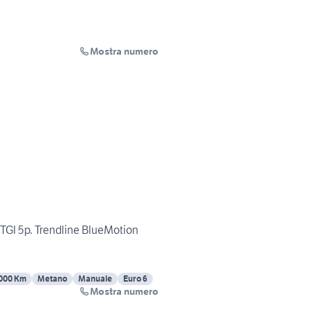
Mostra numero
 TGI 5p. Trendline BlueMotion
000 Km
Metano
Manuale
Euro 6
Mostra numero