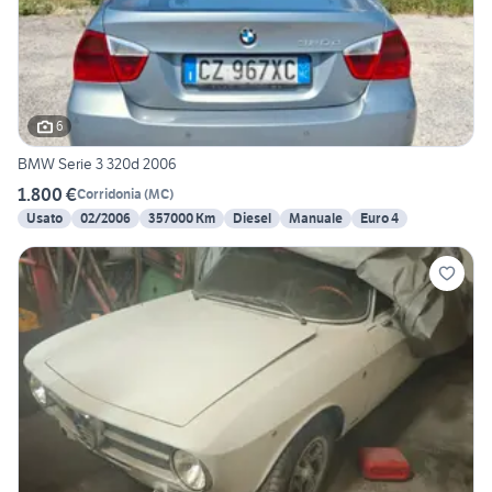
6
BMW Serie 3 320d 2006
1.800 €
Corridonia
(
MC
)
Usato
02/2006
357000 Km
Diesel
Manuale
Euro 4