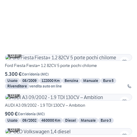
16
Ford Fiesta Fiesta+ 1.2 82CV 5 porte pochi chilome
5.300 €
Corridonia
(
MC
)
Usato
08/2009
122000 Km
Benzina
Manuale
Euro 5
Rivenditore
vendita auto on line
6
AUDI A3 09/2002 - 1.9 TDI 130CV – Ambition
900 €
Corridonia
(
MC
)
Usato
09/2002
460000 Km
Diesel
Manuale
Euro 3
6