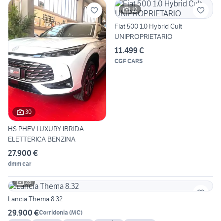
12
Fiat 500 1.0 Hybrid Cult
UNIPROPRIETARIO
11.499 €
CGF CARS
30
HS PHEV LUXURY IBRIDA
ELETTERICA BENZINA
27.900 €
dmm car
28
Lancia Thema 8.32
29.900 €
Corridonia
(
MC
)