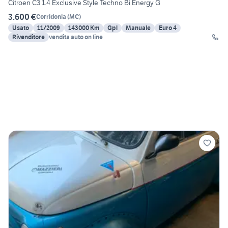
Citroen C3 1.4 Exclusive Style Techno Bi Energy G
3.600 €
Corridonia
(
MC
)
Usato
11/2009
143000 Km
Gpl
Manuale
Euro 4
Rivenditore
vendita auto on line