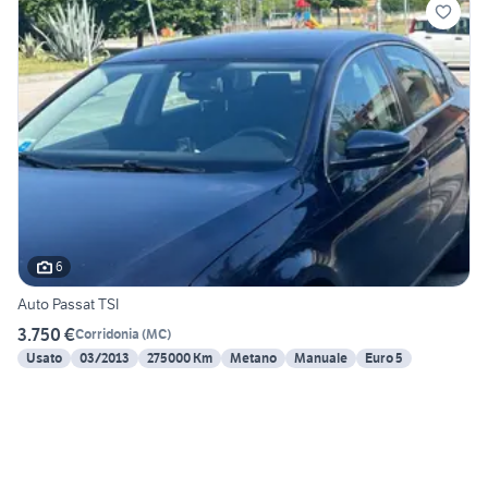
6
Auto Passat TSI
3.750 €
Corridonia
(
MC
)
Usato
03/2013
275000 Km
Metano
Manuale
Euro 5