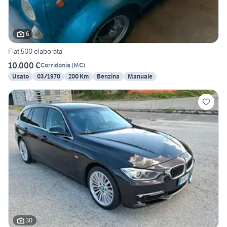
6
Fiat 500 elaborata
10.000 €
Corridonia
(
MC
)
Usato
03/1970
200 Km
Benzina
Manuale
30