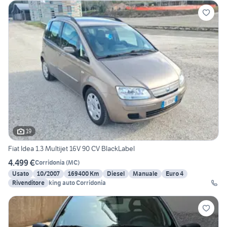
19
Fiat Idea 1.3 Multijet 16V 90 CV BlackLabel
4.499 €
Corridonia
(
MC
)
Usato
10/2007
169400 Km
Diesel
Manuale
Euro 4
Rivenditore
king auto Corridonia