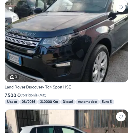
3
Land Rover Discovery Td4 Sport HSE
7.500 €
Corridonia
(
MC
)
Usato
08/2016
210000 Km
Diesel
Automatico
Euro 5