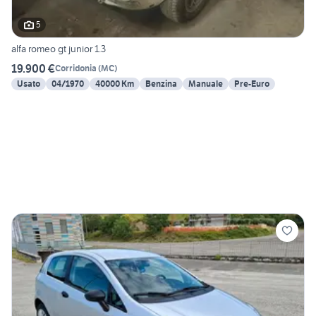
5
alfa romeo gt junior 1.3
19.900 €
Corridonia
(
MC
)
Usato
04/1970
40000 Km
Benzina
Manuale
Pre-Euro