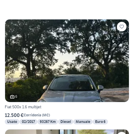
6
Fiat 500x 1.6 multijet
12.500 €
Corridonia
(
MC
)
Usato
02/2017
93267 Km
Diesel
Manuale
Euro 6