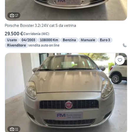
17
Porsche Boxster 3.2i 24V cat S da vetrina
29.500 €
Corridonia
(
MC
)
Usato
04/2003
108000 Km
Benzina
Manuale
Euro 3
Rivenditore
vendita auto on line
11