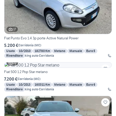
17
Fiat Punto Evo 1.4 3p porte Active Natural Power
5.200 €
Corridonia
(
MC
)
Usato
10/2010
182780 Km
Metano
Manuale
Euro 5
Rivenditore
king auto Corridonia
21
Fiat 500 1.2 Pop Star metano
7.200 €
Corridonia
(
MC
)
Usato
10/2013
160311 Km
Metano
Manuale
Euro 6
Rivenditore
king auto Corridonia