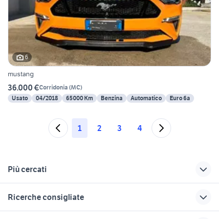
6
mustang
36.000 €
Corridonia
(
MC
)
Usato
04/2018
65000 Km
Benzina
Automatico
Euro 6a
1
2
3
4
Più cercati
Correlati
Richerche simili
Suggerimenti
Ricerche consigliate
volkswagen
auto fiat coupe
auto Genga
pollenza
Marche
toyota rav4
audi a6 berlina
auto volvo benzina