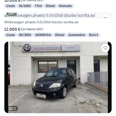
10.000 €
Corridonia
(
MC
)
Usato
01/1983
7 Km
Diesel
Manuale
6
Wolkswagen phaeto 5.0v10tdi biturbo iscritta asi
12.000 €
Corridonia
(
MC
)
Usato
05/2004
160000 Km
Diesel
Automatico
Euro 3
12