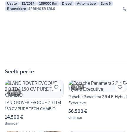
Usato
12/2014
189000 Km
Diesel
Automatico
Euro 6
Rivenditore
SPRINGER SRLS
Scelti per te
27
30
Porsche Panamera 2.9 4 E-Hybrid
LAND ROVER EVOQUE 2.0 TD4
Executive
150 CV PURE TECH CAMBIO
56.500 €
14.500 €
dmm car
dmm car