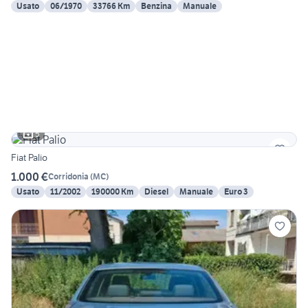
Usato
06/1970
33766 Km
Benzina
Manuale
5
Fiat Palio
1.000 €
Corridonia
(
MC
)
Usato
11/2002
190000 Km
Diesel
Manuale
Euro 3