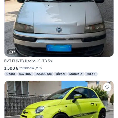
6
FIAT PUNTO II serie 1.9 JTD 5p
1.500 €
Corridonia
(
MC
)
Usato
03/2002
255000 Km
Diesel
Manuale
Euro 3