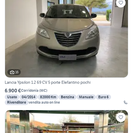
16
Lancia Ypsilon 1.2 69 CV 5 porte Elefantino pochi
6.900 €
Corridonia
(
MC
)
Usato
04/2014
82000 Km
Benzina
Manuale
Euro 6
Rivenditore
vendita auto on line