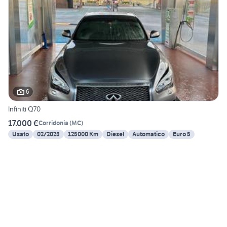
6
Infiniti Q70
17.000 €
Corridonia
(
MC
)
Usato
02/2025
125000 Km
Diesel
Automatico
Euro 5