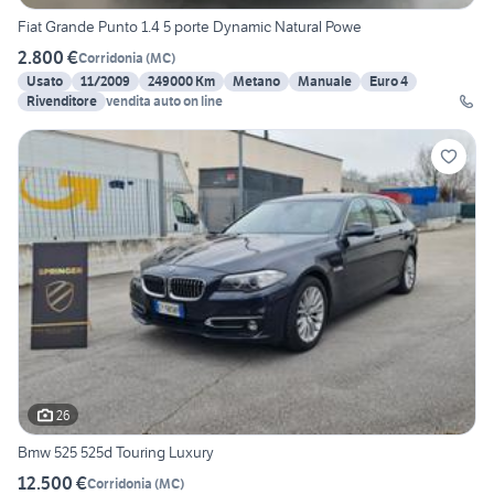
Fiat Grande Punto 1.4 5 porte Dynamic Natural Powe
2.800 €
Corridonia
(
MC
)
Usato
11/2009
249000 Km
Metano
Manuale
Euro 4
Rivenditore
vendita auto on line
26
Bmw 525 525d Touring Luxury
12.500 €
Corridonia
(
MC
)