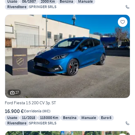
Usato
06/1987
2000 Km
Benzina
Manuale
Rivenditore
SPRINGER SRLS
27
Ford Fiesta 1.5 200 CV 3p. ST
16.900 €
Corridonia
(
MC
)
Usato
11/2018
115000 Km
Benzina
Manuale
Euro 6
Rivenditore
SPRINGER SRLS