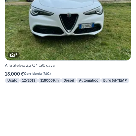
6
Alfa Stelvio 2,2 Q4 190 cavalli
18.000 €
Corridonia
(
MC
)
Usato
12/2019
118000 Km
Diesel
Automatico
Euro 6d-TEMP