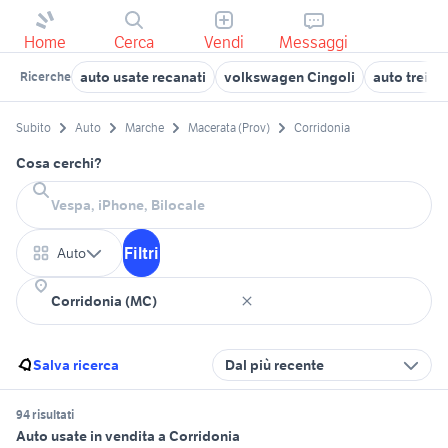
Home
Cerca
Vendi
Messaggi
auto usate recanati
volkswagen Cingoli
auto treia
Ricerche
Subito
Auto
Marche
Macerata (Prov)
Corridonia
Cosa cerchi?
Filtri
Auto
Salva ricerca
Dal più recente
94 risultati
Auto usate in vendita a Corridonia