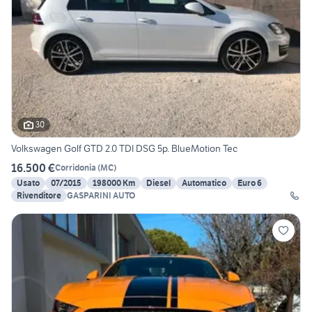
30
Volkswagen Golf GTD 2.0 TDI DSG 5p. BlueMotion Tec
16.500 €
Corridonia
(
MC
)
Usato
07/2015
198000 Km
Diesel
Automatico
Euro 6
Rivenditore
GASPARINI AUTO