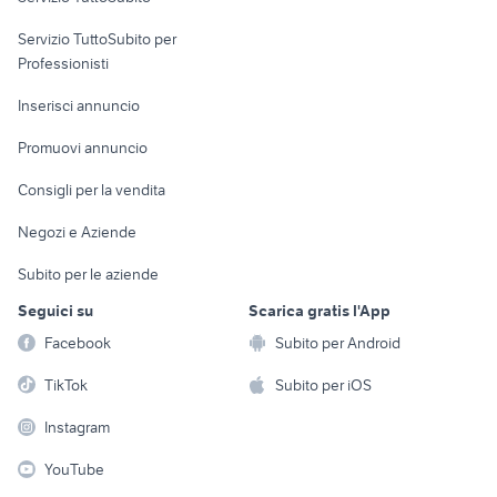
elettronica
per la casa e la
sports e hobby
Servizio TuttoSubito per
persona
Informatica
Animali
Professionisti
Arredamento e
Console e
Accessori per
Casalinghi
Inserisci annuncio
Videogiochi
animali
Elettrodomestici
Promuovi annuncio
Audio/Video
Musica e Film
Giardino e Fai da te
Consigli per la vendita
Fotografia
Libri e Riviste
Abbigliamento e
Negozi e Aziende
Telefonia
Strumenti Musicali
Accessori
Subito per le aziende
Sports
Tutto per i bambini
Seguici su
Scarica gratis l'App
Biciclette
Facebook
Subito per Android
Collezionismo
TikTok
Subito per iOS
Instagram
YouTube