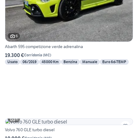
6
Abarth 595 competizione verde adrenalina
19.300 €
Corridonia
(
MC
)
Usato
06/2019
45000 Km
Benzina
Manuale
Euro 6d-TEMP
6
Volvo 760 GLE turbo diesel