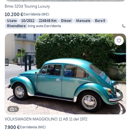
Bmw 320d Touring Luxury
10.200 €
Corridonia
(
MC
)
Usato
10/2012
224848 Km
Diesel
Manuale
Euro 5
Rivenditore
king auto Corridonia
6
VOLKSWAGEN MAGGIOLINO 11 AB 11 del 1972
7.900 €
Corridonia
(
MC
)