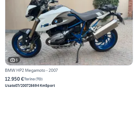
6
BMW HP2 Megamoto - 2007
12.950 €
Torino
(
TO
)
Usato
07/2007
26694 Km
Sport