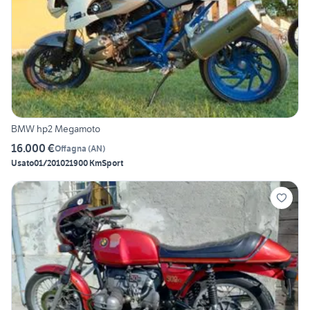
BMW hp2 Megamoto
16.000 €
Offagna
(
AN
)
Usato
01/2010
21900 Km
Sport