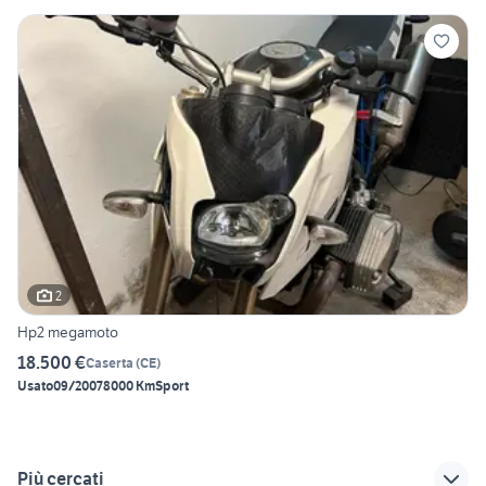
2
Hp2 megamoto
18.500 €
Caserta
(
CE
)
Usato
09/2007
8000 Km
Sport
Più cercati