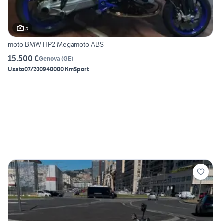
5
moto BMW HP2 Megamoto ABS
15.500 €
Genova
(
GE
)
Usato
07/2009
40000 Km
Sport