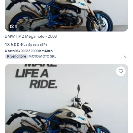
8
BMW HP 2 Megamoto - 2008
13.500 €
La Spezia
(
SP
)
Usato
06/2008
32000 Km
Altro
Rivenditore
MOTO MOTO SRL