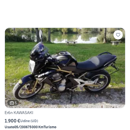
5
Er6n KAWASAKI
1.900 €
Udine
(
UD
)
Usato
05/2006
75000 Km
Turismo