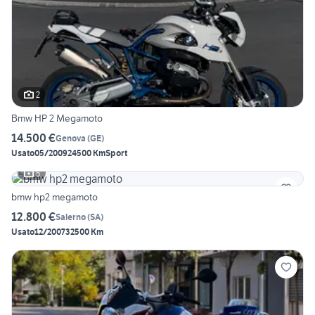
2
Bmw HP 2 Megamoto
14.500 €
Genova
(
GE
)
Usato
05/2009
24500 Km
Sport
5
bmw hp2 megamoto
12.800 €
Salerno
(
SA
)
Usato
12/2007
32500 Km