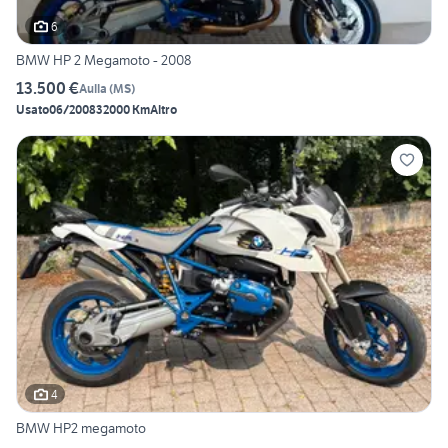
6
BMW HP 2 Megamoto - 2008
13.500 €
Aulla
(
MS
)
Usato
06/2008
32000 Km
Altro
4
BMW HP2 megamoto