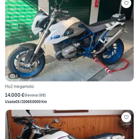
6
Ho2 megamoto
14.000 €
Genova
(
GE
)
Usato
03/2006
50000 Km