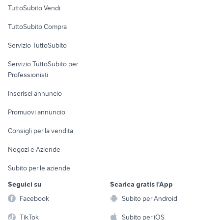
Case vacanza
TuttoSubito Vendi
Uffici e Locali
TuttoSubito Compra
commerciali
Servizio TuttoSubito
elettronica
per la casa e la
sports e hobby
Servizio TuttoSubito per
persona
Informatica
Animali
Professionisti
Arredamento e
Console e
Accessori per
Casalinghi
Inserisci annuncio
Videogiochi
animali
Elettrodomestici
Promuovi annuncio
Audio/Video
Musica e Film
Giardino e Fai da te
Consigli per la vendita
Fotografia
Libri e Riviste
Abbigliamento e
Negozi e Aziende
Telefonia
Strumenti Musicali
Accessori
Subito per le aziende
Sports
Tutto per i bambini
Seguici su
Scarica gratis l'App
Biciclette
Facebook
Subito per Android
Collezionismo
TikTok
Subito per iOS