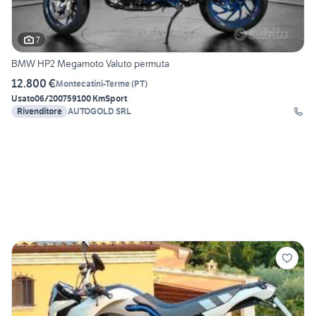
7
BMW HP2 Megamoto Valuto permuta
12.800 €
Montecatini-Terme
(
PT
)
Usato
06/2007
59100 Km
Sport
Rivenditore
AUTOGOLD SRL