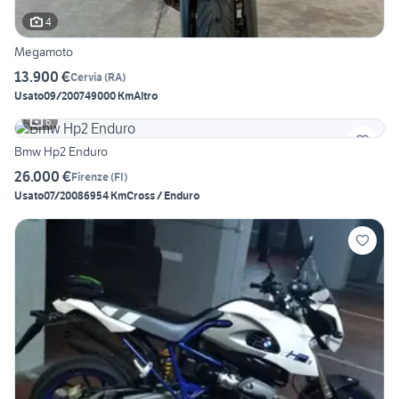
4
Megamoto
13.900 €
Cervia
(
RA
)
Usato
09/2007
49000 Km
Altro
6
Bmw Hp2 Enduro
26.000 €
Firenze
(
FI
)
Usato
07/2008
6954 Km
Cross / Enduro