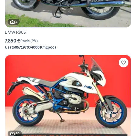
4
BMW R90S
7.850 €
Pavia
(
PV
)
Usato
05/1970
34000 Km
Epoca
30