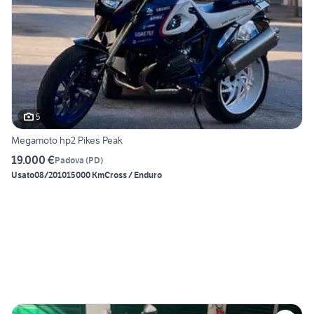
5
Megamoto hp2 Pikes Peak
19.000 €
Padova
(
PD
)
Usato
08/2010
15000 Km
Cross / Enduro