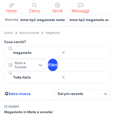
Home
Cerca
Vendi
Messaggi
bmw hp2 megamoto moto
bmw hp2 megamoto acces
Ricerche
Subito
Moto e scooter
megamoto
Cosa cerchi?
Moto e
Filtri
Scooter
Salva ricerca
Dal più recente
22 risultati
Megamoto in Moto e scooter