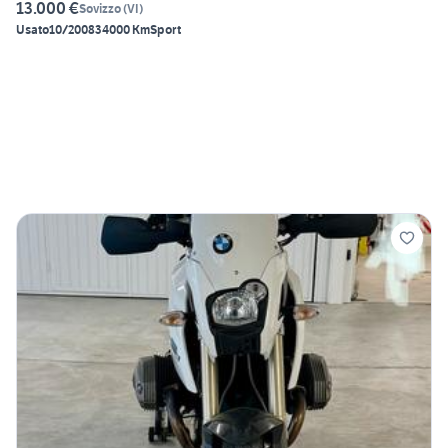
13.000 €
Sovizzo
(
VI
)
Usato
10/2008
34000 Km
Sport