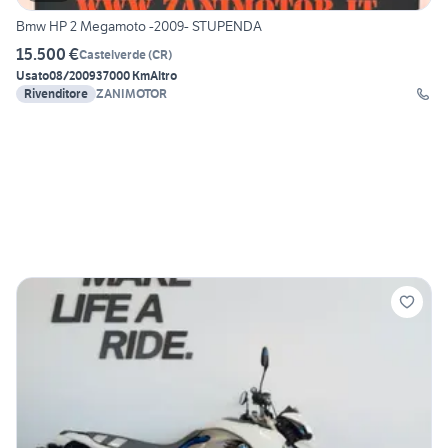
Bmw HP 2 Megamoto -2009- STUPENDA
15.500 €
Castelverde
(
CR
)
Usato
08/2009
37000 Km
Altro
Rivenditore
ZANIMOTOR