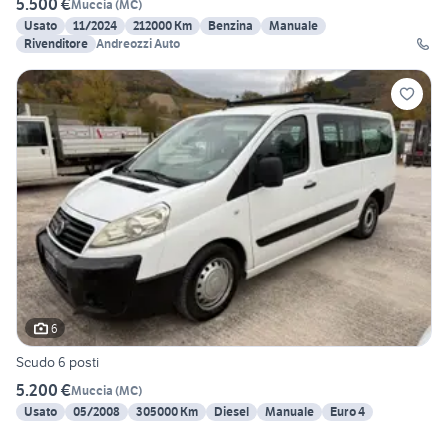
5.500 €
Muccia
(
MC
)
Usato
11/2024
212000 Km
Benzina
Manuale
Rivenditore
Andreozzi Auto
6
Scudo 6 posti
5.200 €
Muccia
(
MC
)
Usato
05/2008
305000 Km
Diesel
Manuale
Euro 4