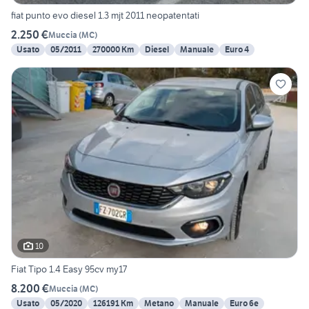
fiat punto evo diesel 1.3 mjt 2011 neopatentati
2.250 €
Muccia
(
MC
)
Usato
05/2011
270000 Km
Diesel
Manuale
Euro 4
10
Fiat Tipo 1.4 Easy 95cv my17
8.200 €
Muccia
(
MC
)
Usato
05/2020
126191 Km
Metano
Manuale
Euro 6e