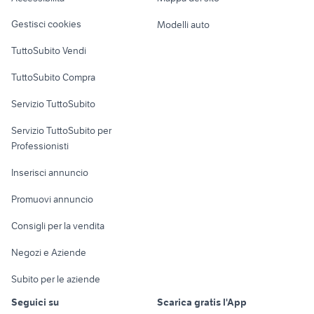
Loft, mansarde e
Veicoli commerciali
altro
Gestisci cookies
Modelli auto
Case vacanza
TuttoSubito Vendi
Uffici e Locali
TuttoSubito Compra
commerciali
Servizio TuttoSubito
elettronica
per la casa e la
sports e hobby
Servizio TuttoSubito per
persona
Informatica
Animali
Professionisti
Arredamento e
Console e
Accessori per
Casalinghi
Inserisci annuncio
Videogiochi
animali
Elettrodomestici
Promuovi annuncio
Audio/Video
Musica e Film
Giardino e Fai da te
Consigli per la vendita
Fotografia
Libri e Riviste
Abbigliamento e
Negozi e Aziende
Telefonia
Strumenti Musicali
Accessori
Subito per le aziende
Sports
Tutto per i bambini
Seguici su
Scarica gratis l'App
Biciclette