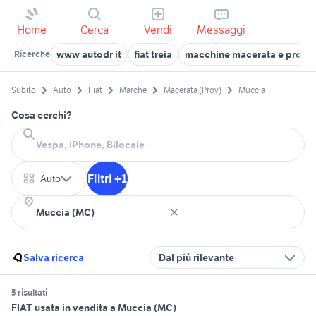
Home
Cerca
Vendi
Messaggi
www autodr it
fiat treia
macchine macerata e provin
Ricerche
Subito
Auto
Fiat
Marche
Macerata (Prov)
Muccia
Cosa cerchi?
Filtri +1
Auto
Salva ricerca
Dal più rilevante
5 risultati
FIAT usata in vendita a Muccia (MC)