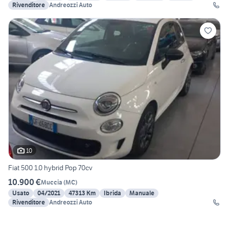
Rivenditore
Andreozzi Auto
10
Fiat 500 1.0 hybrid Pop 70cv
10.900 €
Muccia
(
MC
)
Usato
04/2021
47313 Km
Ibrida
Manuale
Rivenditore
Andreozzi Auto