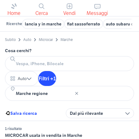
Home
Cerca
Vendi
Messaggi
lancia y in marche
fiat sassoferrato
auto subaru die
Ricerche
Subito
Auto
Microcar
Marche
Cosa cerchi?
Filtri +1
Auto
Salva ricerca
Dal più rilevante
1 risultato
MICROCAR usata in vendita in Marche