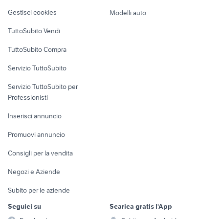
Veicoli commerciali
altro
Gestisci cookies
Modelli auto
Case vacanza
TuttoSubito Vendi
Uffici e Locali
TuttoSubito Compra
commerciali
Servizio TuttoSubito
elettronica
per la casa e la
sports e hobby
Servizio TuttoSubito per
persona
Informatica
Animali
Professionisti
Arredamento e
Console e
Accessori per
Casalinghi
Inserisci annuncio
Videogiochi
animali
Elettrodomestici
Promuovi annuncio
Audio/Video
Musica e Film
Giardino e Fai da te
Consigli per la vendita
Fotografia
Libri e Riviste
Abbigliamento e
Negozi e Aziende
Telefonia
Strumenti Musicali
Accessori
Subito per le aziende
Sports
Tutto per i bambini
Seguici su
Scarica gratis l'App
Biciclette