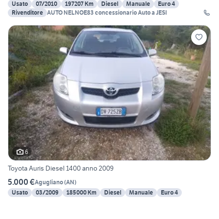
Usato
07/2010
197207 Km
Diesel
Manuale
Euro 4
Rivenditore
AUTO NELNOE83 concessionario Auto a JESI
6
Toyota Auris Diesel 1400 anno 2009
5.000 €
Agugliano
(
AN
)
Usato
03/2009
185000 Km
Diesel
Manuale
Euro 4