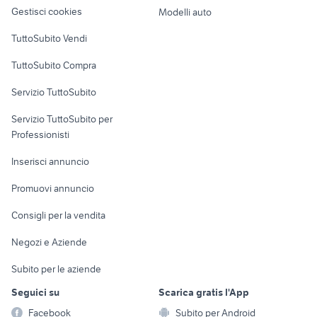
altro
Gestisci cookies
Modelli auto
Case vacanza
TuttoSubito Vendi
Uffici e Locali
TuttoSubito Compra
commerciali
Servizio TuttoSubito
elettronica
per la casa e la
sports e hobby
Servizio TuttoSubito per
persona
Informatica
Animali
Professionisti
Arredamento e
Console e
Accessori per
Casalinghi
Inserisci annuncio
Videogiochi
animali
Elettrodomestici
Promuovi annuncio
Audio/Video
Musica e Film
Giardino e Fai da te
Consigli per la vendita
Fotografia
Libri e Riviste
Abbigliamento e
Negozi e Aziende
Telefonia
Strumenti Musicali
Accessori
Subito per le aziende
Sports
Tutto per i bambini
Seguici su
Scarica gratis l'App
Biciclette
Facebook
Subito per Android