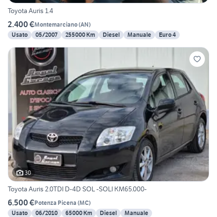
Toyota Auris 1.4
2.400 €
Montemarciano
(
AN
)
Usato
05/2007
255000 Km
Diesel
Manuale
Euro 4
30
Toyota Auris 2.0TDI D-4D SOL -SOLI KM65.000-
6.500 €
Potenza Picena
(
MC
)
Usato
06/2010
65000 Km
Diesel
Manuale