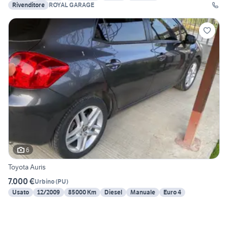
Rivenditore
ROYAL GARAGE
6
Toyota Auris
7.000 €
Urbino
(
PU
)
Usato
12/2009
85000 Km
Diesel
Manuale
Euro 4