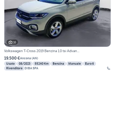
16
Volkswagen T-Cross 2019 Benzina 1.0 tsi Advan...
19.500 €
Ancona
(
AN
)
Usato
08/2023
55240 Km
Benzina
Manuale
Euro 6
Rivenditore
DIBA SPA