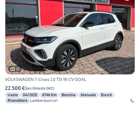
19
VOLKSWAGEN T-Cross 1.0 TSI 95 CV GOAL
22.500 €
San Ginesio
(
MC
)
Usato
04/2025
6746 Km
Benzina
Manuale
Euro 6
Rivenditore
Lambertucci srl