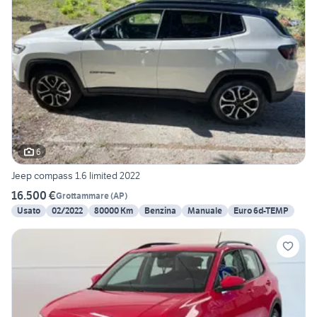
6
Jeep compass 1.6 limited 2022
16.500 €
Grottammare
(
AP
)
Usato
02/2022
80000 Km
Benzina
Manuale
Euro 6d-TEMP