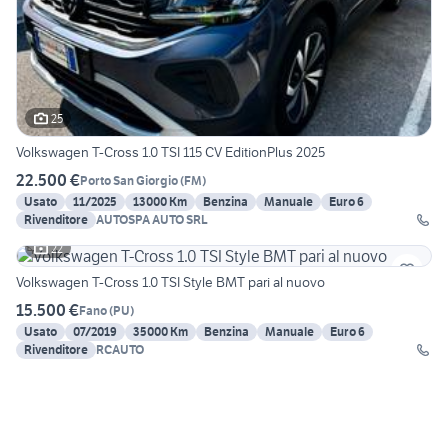
25
Volkswagen T-Cross 1.0 TSI 115 CV EditionPlus 2025
22.500 €
Porto San Giorgio
(
FM
)
Usato
11/2025
13000 Km
Benzina
Manuale
Euro 6
Rivenditore
AUTOSPA AUTO SRL
22
Volkswagen T-Cross 1.0 TSI Style BMT pari al nuovo
15.500 €
Fano
(
PU
)
Usato
07/2019
35000 Km
Benzina
Manuale
Euro 6
Rivenditore
RCAUTO