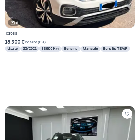
6
Tcross
18.500 €
Pesaro
(
PU
)
Usato
02/2021
33000 Km
Benzina
Manuale
Euro 6d-TEMP