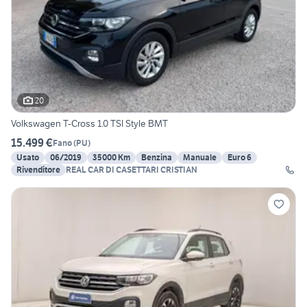
20
Volkswagen T-Cross 1.0 TSI Style BMT
15.499 €
Fano
(
PU
)
Usato
06/2019
35000 Km
Benzina
Manuale
Euro 6
Rivenditore
REAL CAR DI CASETTARI CRISTIAN