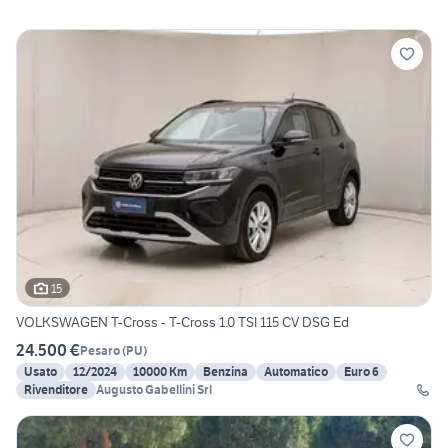
15
VOLKSWAGEN T-Cross - T-Cross 1.0 TSI 115 CV DSG Ed
24.500 €
Pesaro
(
PU
)
Usato
12/2024
10000 Km
Benzina
Automatico
Euro 6
Rivenditore
Augusto Gabellini Srl