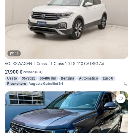
16
VOLKSWAGEN T-Cross - T-Cross 1.0 TSI 110 CV DSG Ad
17.900 €
Pesaro
(
PU
)
Usato
06/2021
55486 Km
Benzina
Automatico
Euro 6
Rivenditore
Augusto Gabellini Srl