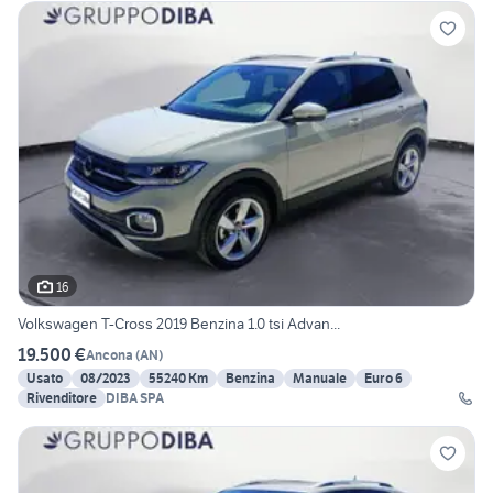
16
Volkswagen T-Cross 2019 Benzina 1.0 tsi Advan...
19.500 €
Ancona
(
AN
)
Usato
08/2023
55240 Km
Benzina
Manuale
Euro 6
Rivenditore
DIBA SPA