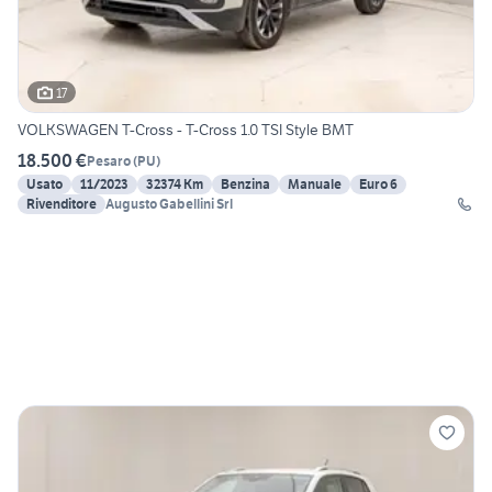
17
VOLKSWAGEN T-Cross - T-Cross 1.0 TSI Style BMT
18.500 €
Pesaro
(
PU
)
Usato
11/2023
32374 Km
Benzina
Manuale
Euro 6
Rivenditore
Augusto Gabellini Srl