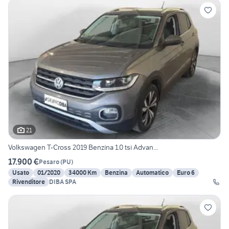
21
Volkswagen T-Cross 2019 Benzina 1.0 tsi Advan...
17.900 €
Pesaro
(
PU
)
Usato
01/2020
34000 Km
Benzina
Automatico
Euro 6
Rivenditore
DIBA SPA