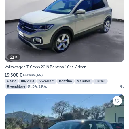
16
Volkswagen T-Cross 2019 Benzina 1.0 tsi Advan...
19.500 €
Ancona
(
AN
)
Usato
08/2023
55240 Km
Benzina
Manuale
Euro 6
Rivenditore
DI.BA. S.P.A.