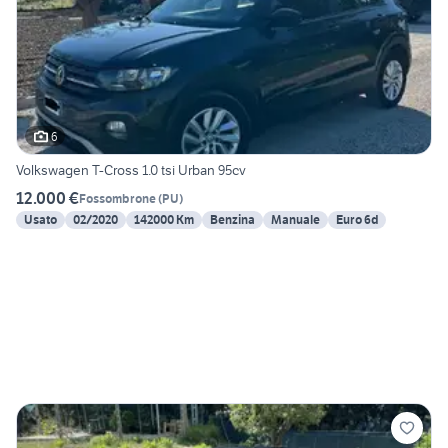
6
Volkswagen T-Cross 1.0 tsi Urban 95cv
12.000 €
Fossombrone
(
PU
)
Usato
02/2020
142000 Km
Benzina
Manuale
Euro 6d