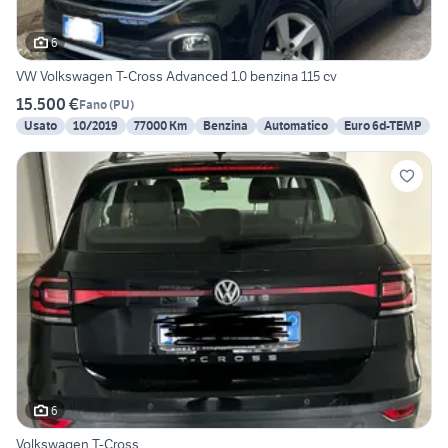
6
VW Volkswagen T-Cross Advanced 1.0 benzina 115 cv
15.500 €
Fano
(
PU
)
Usato
10/2019
77000 Km
Benzina
Automatico
Euro 6d-TEMP
6
Volkswagen T-Cross