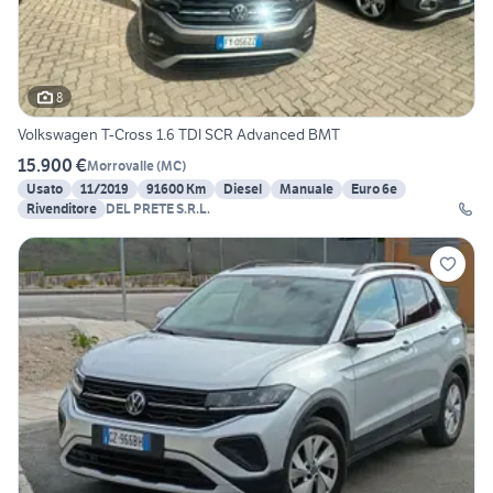
8
Volkswagen T-Cross 1.6 TDI SCR Advanced BMT
15.900 €
Morrovalle
(
MC
)
Usato
11/2019
91600 Km
Diesel
Manuale
Euro 6e
Rivenditore
DEL PRETE S.R.L.