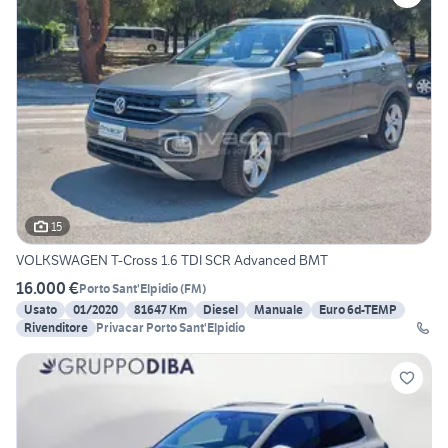
15
VOLKSWAGEN T-Cross 1.6 TDI SCR Advanced BMT
16.000 €
Porto Sant'Elpidio
(
FM
)
Usato
01/2020
81647 Km
Diesel
Manuale
Euro 6d-TEMP
Rivenditore
Privacar Porto Sant'Elpidio