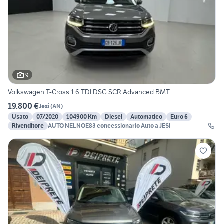
9
Volkswagen T-Cross 1.6 TDI DSG SCR Advanced BMT
19.800 €
Jesi
(
AN
)
Usato
07/2020
104900 Km
Diesel
Automatico
Euro 6
Rivenditore
AUTO NELNOE83 concessionario Auto a JESI