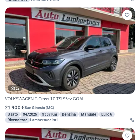
19
VOLKSWAGEN T-Cross 1.0 TSI 95cv GOAL
21.900 €
San Ginesio
(
MC
)
Usato
04/2025
9337 Km
Benzina
Manuale
Euro 6
Rivenditore
Lambertucci srl