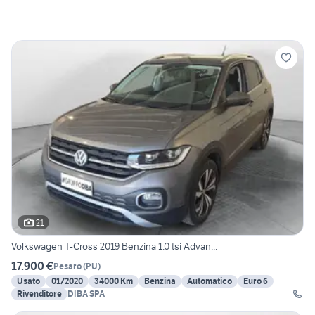
21
Volkswagen T-Cross 2019 Benzina 1.0 tsi Advan...
17.900 €
Pesaro
(
PU
)
Usato
01/2020
34000 Km
Benzina
Automatico
Euro 6
Rivenditore
DIBA SPA