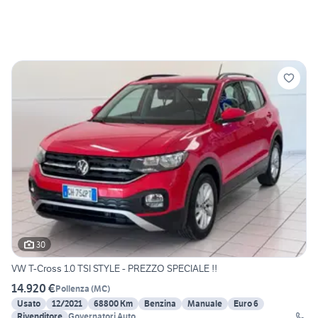
30
VW T-Cross 1.0 TSI STYLE - PREZZO SPECIALE !!
14.920 €
Pollenza
(
MC
)
Usato
12/2021
68800 Km
Benzina
Manuale
Euro 6
Rivenditore
Governatori Auto