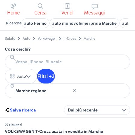
Home
Cerca
Vendi
Messaggi
auto Fermo
auto monovolume ibrida Marche
auto c
Ricerche
Subito
Auto
Volkswagen
T-Cross
Marche
Cosa cerchi?
Filtri +2
Auto
Salva ricerca
Dal più recente
27 risultati
VOLKSWAGEN T-Cross usata in vendita in Marche