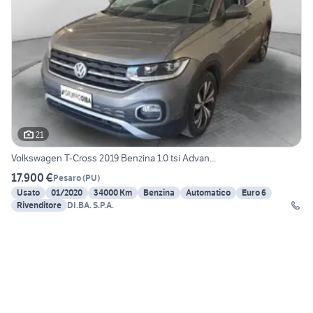
21
Volkswagen T-Cross 2019 Benzina 1.0 tsi Advan...
17.900 €
Pesaro
(
PU
)
Usato
01/2020
34000 Km
Benzina
Automatico
Euro 6
Rivenditore
DI.BA. S.P.A.