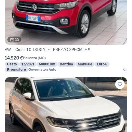
30
VW T-Cross 1.0 TSI STYLE - PREZZO SPECIALE !!
14.920 €
Pollenza
(
MC
)
Usato
12/2021
68800 Km
Benzina
Manuale
Euro 6
Rivenditore
Governatori Auto