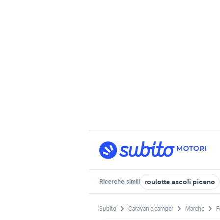
roulotte ascoli piceno
Ricerche
simili
Subito
Caravan e camper
Marche
F