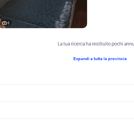
6
La tua ricerca ha restituito pochi ann
Espandi a tutta la provincia
icherche simili
Suggerimenti
over per roulotte usato
roulotte portici
camper
camper usati chioggia
camper usati busto 
oulotte firenze
roulotte chioggia
 camper Veneto
oulotte cosenza e provincia
nord camper
adria twin camper
mini cooper usata s