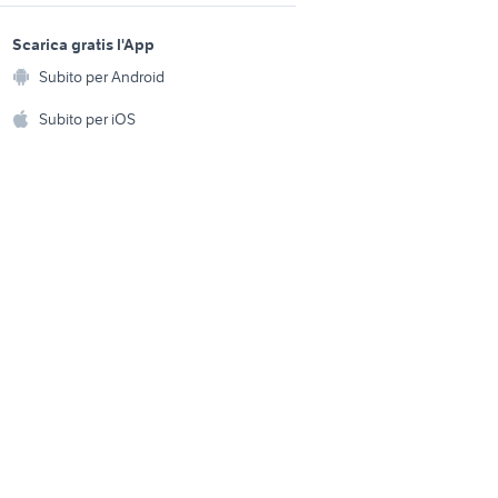
roulotte 500 euro
sports e hobby
a
Scarica gratis l'App
casa mobile camper
Animali
Piemonte
Subito per Android
ento e
Accessori per animali
hi
Subito per iOS
Musica e Film
omestici
Libri e Riviste
e Fai da te
Strumenti Musicali
amento e
ri
Sports
 i bambini
Biciclette
Collezionismo