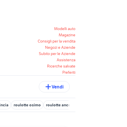
Modelli auto
Magazine
Consigli per la vendita
Negozi e Aziende
Subito per le Aziende
Assistenza
Ricerche salvate
Preferiti
Vendi
incia
roulotte osimo
roulotte ancona
roulotte fermo
roulott