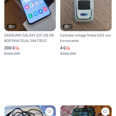
6
3
SAMSUNG GALAXY S20 128 GB
Cellulare vintage Nokia 6101 non
8GB RAM DUAL SIM CIELO
funzionante
200 €
4 €
Osimo
(
AN
)
Osimo
(
AN
)