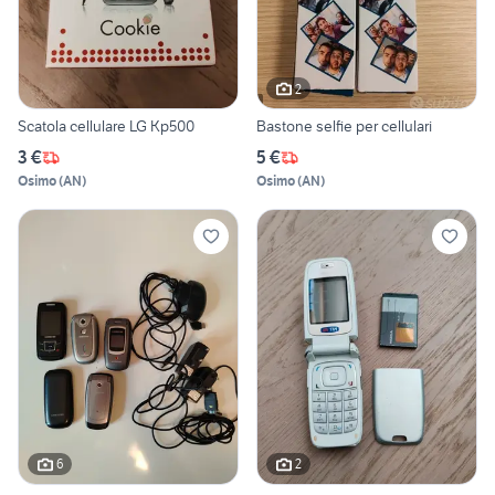
2
Scatola cellulare LG Kp500
Bastone selfie per cellulari
3 €
5 €
Osimo
(
AN
)
Osimo
(
AN
)
6
2