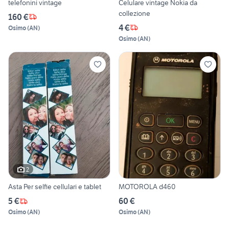
telefonini vintage
Celulare vintage Nokia da
collezione
160 €
4 €
Osimo
(
AN
)
Osimo
(
AN
)
2
Asta Per selfie cellulari e tablet
MOTOROLA d460
5 €
60 €
Osimo
(
AN
)
Osimo
(
AN
)