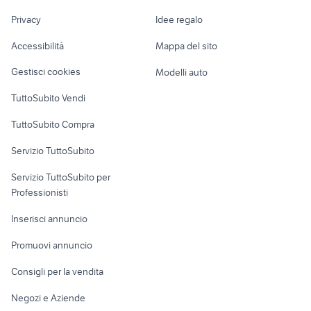
Nautica
lavoro
samsung telefonia Milano
Privacy
Idee regalo
Garage e box
telecamera xiaomi
provincia
Caravan e Camper
Accessibilità
Mappa del sito
Loft, mansarde e
Veicoli commerciali
altro
Gestisci cookies
Modelli auto
Case vacanza
TuttoSubito Vendi
Uffici e Locali
TuttoSubito Compra
commerciali
Servizio TuttoSubito
elettronica
per la casa e la
sports e hobby
Servizio TuttoSubito per
persona
Informatica
Animali
Professionisti
Arredamento e
Console e
Accessori per
Casalinghi
Inserisci annuncio
Videogiochi
animali
Elettrodomestici
Promuovi annuncio
Audio/Video
Musica e Film
Giardino e Fai da te
Consigli per la vendita
Fotografia
Libri e Riviste
Abbigliamento e
Negozi e Aziende
Telefonia
Strumenti Musicali
Accessori