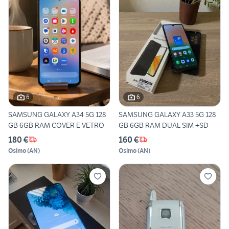
6
6
SAMSUNG GALAXY A34 5G 128
SAMSUNG GALAXY A33 5G 128
GB 6GB RAM COVER E VETRO
GB 6GB RAM DUAL SIM +SD
180 €
160 €
Osimo
(
AN
)
Osimo
(
AN
)