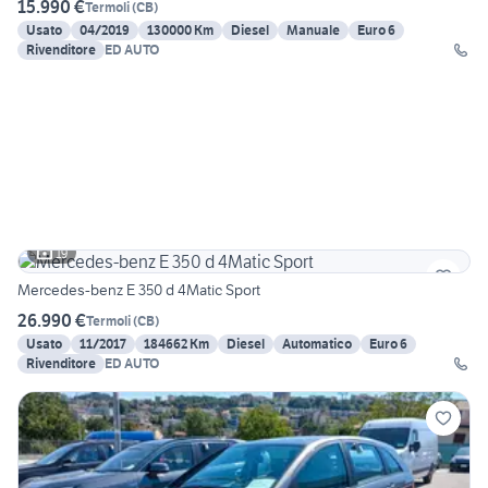
15.990 €
Termoli
(
CB
)
Usato
04/2019
130000 Km
Diesel
Manuale
Euro 6
Rivenditore
ED AUTO
19
Mercedes-benz E 350 d 4Matic Sport
26.990 €
Termoli
(
CB
)
Usato
11/2017
184662 Km
Diesel
Automatico
Euro 6
Rivenditore
ED AUTO