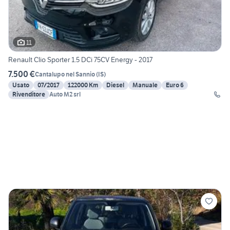
11
Renault Clio Sporter 1.5 DCi 75CV Energy - 2017
7.500 €
Cantalupo nel Sannio
(
IS
)
Usato
07/2017
122000 Km
Diesel
Manuale
Euro 6
Rivenditore
Auto M2 srl