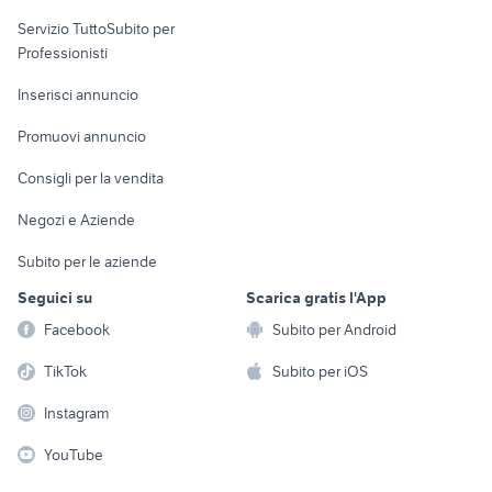
elettronica
per la casa e la
sports e hobby
Servizio TuttoSubito per
persona
Informatica
Animali
Professionisti
Arredamento e
Console e
Accessori per
Casalinghi
Inserisci annuncio
Videogiochi
animali
Elettrodomestici
Promuovi annuncio
Audio/Video
Musica e Film
Giardino e Fai da te
Consigli per la vendita
Fotografia
Libri e Riviste
Abbigliamento e
Negozi e Aziende
Telefonia
Strumenti Musicali
Accessori
Subito per le aziende
Sports
Tutto per i bambini
Seguici su
Scarica gratis l'App
Biciclette
Facebook
Subito per Android
Collezionismo
TikTok
Subito per iOS
Instagram
YouTube