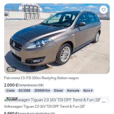
6
Fiat croma 1.9 JTD 150cv Restyling Station wagon
2.000 €
Campobasso
(
CB
)
Usato
02/2008
250000 Km
Diesel
Manuale
Euro 4
18
Volkswagen Tiguan 2.0 16V TDI DPF Trend & Fun (18°
6.990 €
Santa Maria del Molise
(
IS
)