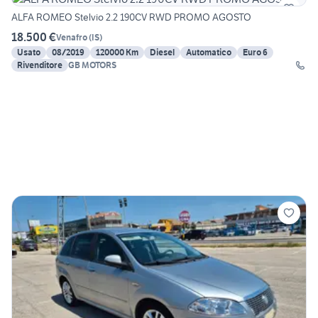
ALFA ROMEO Stelvio 2.2 190CV RWD PROMO AGOSTO
18.500 €
Venafro
(
IS
)
Usato
08/2019
120000 Km
Diesel
Automatico
Euro 6
Rivenditore
GB MOTORS