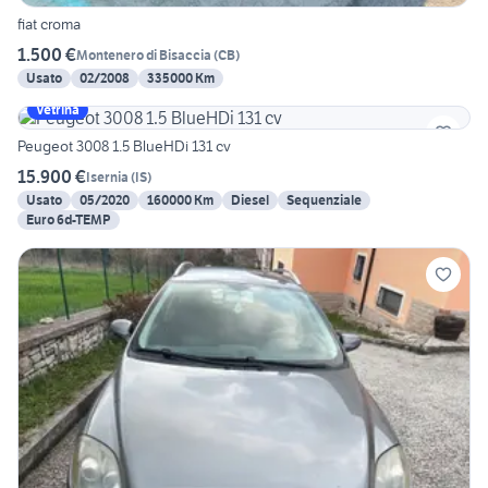
fiat croma
1.500 €
Montenero di Bisaccia
(
CB
)
Usato
02/2008
335000 Km
Vetrina
Peugeot 3008 1.5 BlueHDi 131 cv
15.900 €
Isernia
(
IS
)
Usato
05/2020
160000 Km
Diesel
Sequenziale
Euro 6d-TEMP