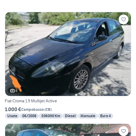
6
Fiat Croma 1.9 Multijet Active
1.000 €
Campobasso
(
CB
)
Usato
06/2008
306000 Km
Diesel
Manuale
Euro 4