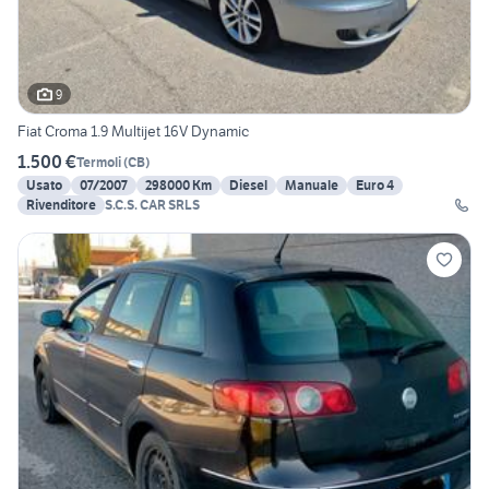
9
Fiat Croma 1.9 Multijet 16V Dynamic
1.500 €
Termoli
(
CB
)
Usato
07/2007
298000 Km
Diesel
Manuale
Euro 4
Rivenditore
S.C.S. CAR SRLS