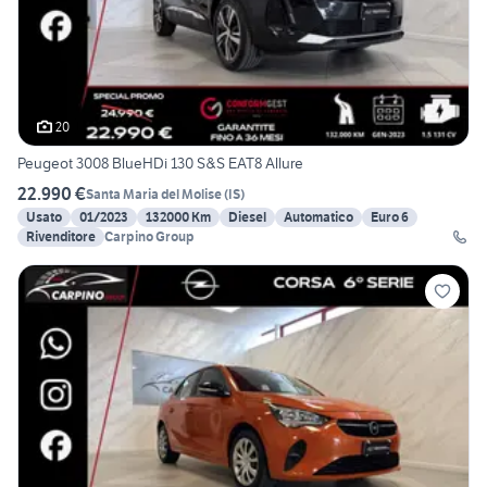
20
Peugeot 3008 BlueHDi 130 S&S EAT8 Allure
22.990 €
Santa Maria del Molise
(
IS
)
Usato
01/2023
132000 Km
Diesel
Automatico
Euro 6
Rivenditore
Carpino Group