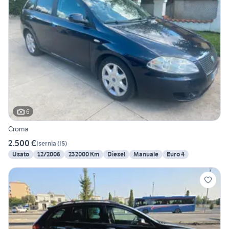
6
Croma
2.500 €
Isernia
(
IS
)
Usato
12/2006
232000 Km
Diesel
Manuale
Euro 4