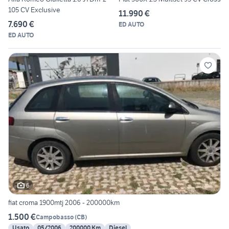
105 CV Exclusive
11.990 €
7.690 €
ED AUTO
ED AUTO
6
fiat croma 1900mtj 2006 - 200000km
1.500 €
Campobasso
(
CB
)
Usato
05/2006
200000 Km
Diesel