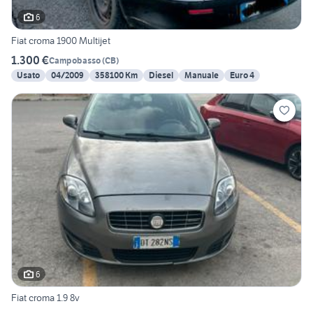
6
Fiat croma 1900 Multijet
1.300 €
Campobasso
(
CB
)
Usato
04/2009
358100 Km
Diesel
Manuale
Euro 4
6
Fiat croma 1.9 8v