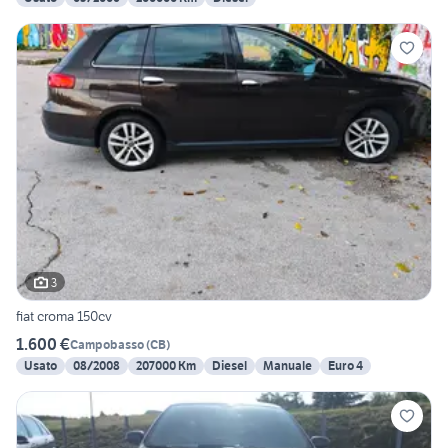
3
fiat croma 150cv
1.600 €
Campobasso
(
CB
)
Usato
08/2008
207000 Km
Diesel
Manuale
Euro 4