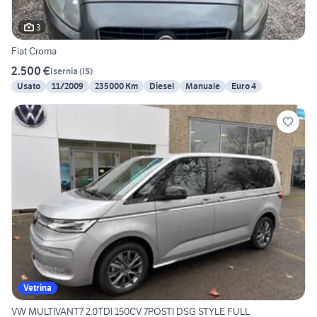
3
Fiat Croma
2.500 €
Isernia
(
IS
)
Usato
11/2009
235000 Km
Diesel
Manuale
Euro 4
Vetrina
VW MULTIVANT7 2.0TDI 150CV 7POSTI DSG STYLE FULL