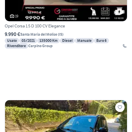
19
Opel Corsa 1.5 D 100 CV Elegance
9.990 €
Santa Maria del Molise
(
IS
)
Usato
03/2021
135000 Km
Diesel
Manuale
Euro 6
Rivenditore
Carpino Group