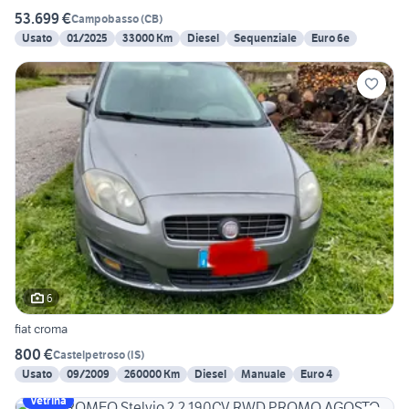
53.699 €
Campobasso
(
CB
)
Usato
01/2025
33000 Km
Diesel
Sequenziale
Euro 6e
6
fiat croma
800 €
Castelpetroso
(
IS
)
Usato
09/2009
260000 Km
Diesel
Manuale
Euro 4
Vetrina