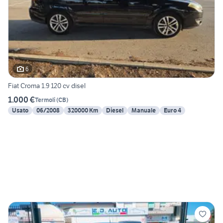
6
Fiat Croma 1.9 120 cv disel
1.000 €
Termoli
(
CB
)
Usato
06/2008
320000 Km
Diesel
Manuale
Euro 4