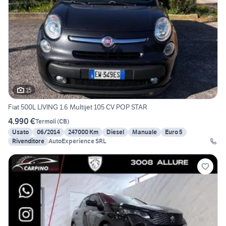
15
Fiat 500L LIVING 1.6 Multijet 105 CV POP STAR
4.990 €
Termoli
(
CB
)
Usato
06/2014
247000 Km
Diesel
Manuale
Euro 5
Rivenditore
AutoExperience SRL