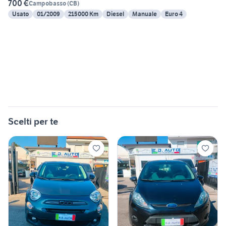
700 €
Campobasso
(
CB
)
Usato
01/2009
215000 Km
Diesel
Manuale
Euro 4
Scelti per te