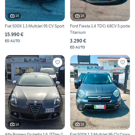
14
14
Fiat 500X 1.3 MultiJet 95 CV Sport
Ford Fiesta 1.4 TDCi 68CV 5 porte
Titanium
15.990 €
3.290 €
ED AUTO
ED AUTO
14
14
Alfa Romeo Giulietta 1.6 JTDm-2
Fiat 500X 1.3 MultiJet 95 CV Cross