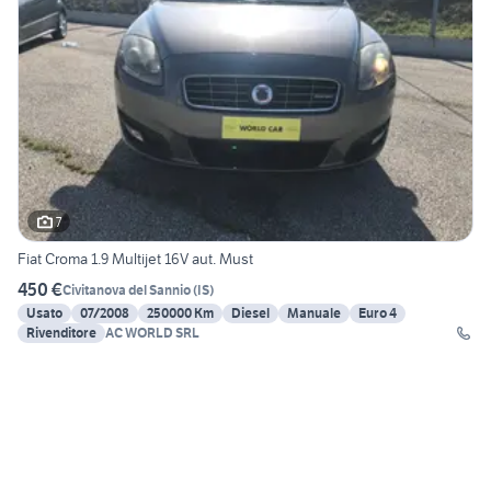
7
Fiat Croma 1.9 Multijet 16V aut. Must
450 €
Civitanova del Sannio
(
IS
)
Usato
07/2008
250000 Km
Diesel
Manuale
Euro 4
Rivenditore
AC WORLD SRL