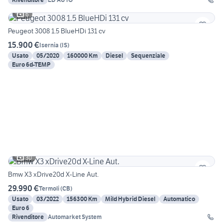
6
Peugeot 3008 1.5 BlueHDi 131 cv
15.900 €
Isernia
(
IS
)
Usato
05/2020
160000 Km
Diesel
Sequenziale
Euro 6d-TEMP
30
Bmw X3 xDrive20d X-Line Aut.
29.990 €
Termoli
(
CB
)
Usato
03/2022
156300 Km
Mild Hybrid Diesel
Automatico
Euro 6
Rivenditore
Automarket System