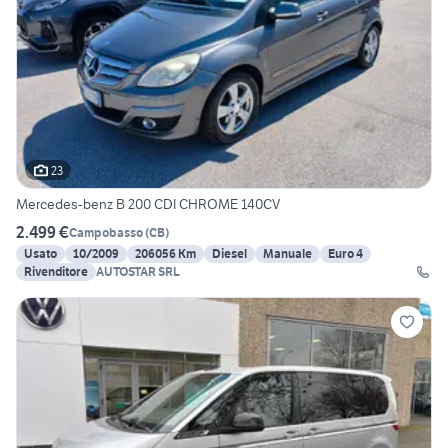
23
Mercedes-benz B 200 CDI CHROME 140CV
2.499 €
Campobasso
(
CB
)
Usato
10/2009
206056 Km
Diesel
Manuale
Euro 4
Rivenditore
AUTOSTAR SRL