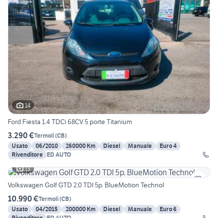
14
Ford Fiesta 1.4 TDCi 68CV 5 porte Titanium
3.290 €
Termoli
(
CB
)
Usato
06/2010
260000 Km
Diesel
Manuale
Euro 4
Rivenditore
ED AUTO
13
Volkswagen Golf GTD 2.0 TDI 5p. BlueMotion Technol
10.990 €
Termoli
(
CB
)
Usato
04/2015
200000 Km
Diesel
Manuale
Euro 6
Rivenditore
ED AUTO