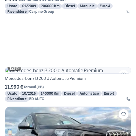
Usato
01/2009
206000 Km
Diesel
Manuale
Euro 4
Rivenditore
Carpino Group
15
Mercedes-benz B 200 d Automatic Premium
11.990 €
Termoli
(
CB
)
Usato
10/2016
140000 Km
Diesel
Automatico
Euro 6
Rivenditore
ED AUTO