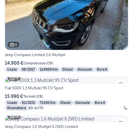
6
Jeep Compass Limited 1.6 Multijet
14.900 €
Campobasso
(
CB
)
Usato
09/2017
114000 Km
Diesel
Manuale
Euro 6
14
Fiat 500X 1.3 MultiJet 95 CV Sport
15.990 €
Termoli
(
CB
)
Usato
02/2023
71300 Km
Diesel
Manuale
Euro 6
Rivenditore
ED AUTO
14
Jeep Compass 1.6 Multijet II 2WD Limited