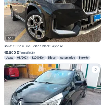
6
BMW X1 18d X Line Edition Black Sapphire
40.500 €
Termoli
(
CB
)
Usato
03/2023
32000 Km
Diesel
Automatico
Euro 6e