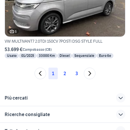
6
VW MULTIVANT7 2.0TDI 150CV 7POSTI DSG STYLE FULL
53.699 €
Campobasso
(
CB
)
Usato
01/2025
33000 Km
Diesel
Sequenziale
Euro 6e
1
2
3
Più cercati
Correlati
Richerche simili
Suggerimenti
Ricerche consigliate
fiat croma accessori
fiat doblo km 0
audi a4 usata
auto Sicilia
vicenza
vendita immobili san giorgio
nissan evalia
furgoni motori Piemonte