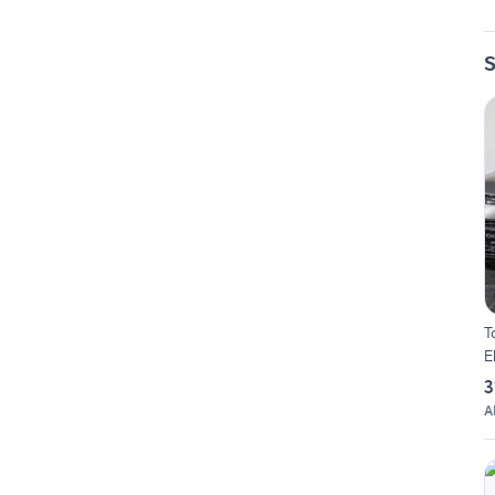
S
T
E
3
A