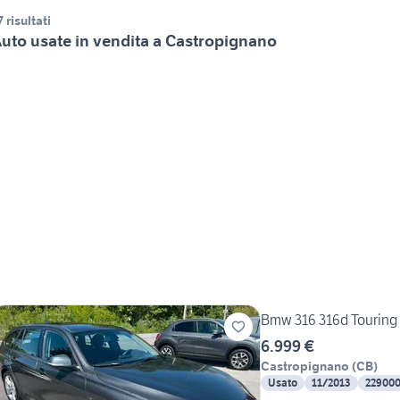
7 risultati
uto usate in vendita a Castropignano
Bmw 316 316d Touring
6.999 €
Castropignano
(
CB
)
Usato
11/2013
22900