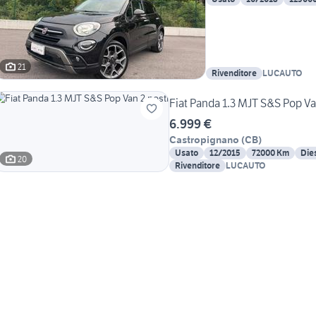
21
Rivenditore
LUCAUTO
Fiat Panda 1.3 MJT S&S Pop Va
6.999 €
Castropignano
(
CB
)
Usato
12/2015
72000 Km
Die
20
Rivenditore
LUCAUTO