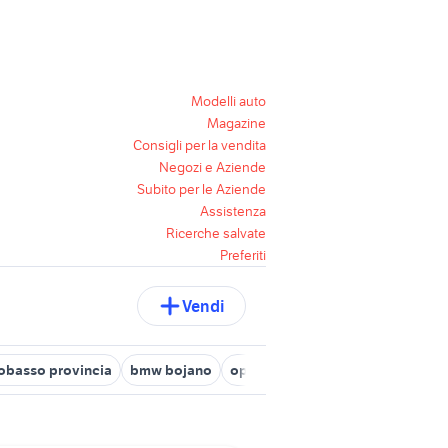
Modelli auto
Magazine
Consigli per la vendita
Negozi e Aziende
Subito per le Aziende
Assistenza
Ricerche salvate
Preferiti
Vendi
basso provincia
bmw bojano
opel campobasso
fiat termoli