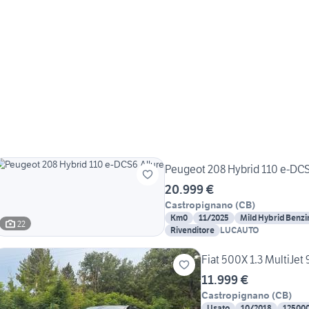
Peugeot 208 Hybrid 110 e-DCS
20.999 €
Castropignano
(
CB
)
Km0
11/2025
Mild Hybrid Benzi
22
Rivenditore
LUCAUTO
Fiat 500X 1.3 MultiJet
11.999 €
Castropignano
(
CB
)
Usato
10/2018
12500