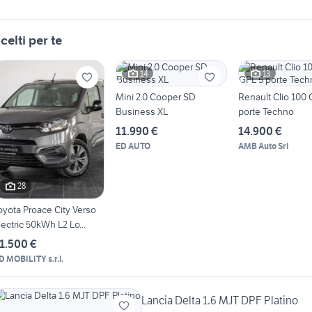
celti per te
14
13
Mini 2.0 Cooper SD
Renault Clio 100
Business XL
porte Techno
11.990 €
14.900 €
ED AUTO
AMB Auto Srl
28
oyota Proace City Verso
lectric 50kWh L2 Lo...
1.500 €
D MOBILITY s.r.l.
Lancia Delta 1.6 MJT DPF Platino