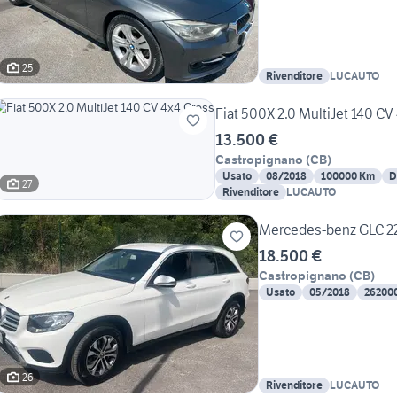
25
Rivenditore
LUCAUTO
Fiat 500X 2.0 MultiJet 140 CV
13.500 €
Castropignano
(
CB
)
Usato
08/2018
100000 Km
D
27
Rivenditore
LUCAUTO
Mercedes-benz GLC 22
18.500 €
Castropignano
(
CB
)
Usato
05/2018
26200
26
Rivenditore
LUCAUTO