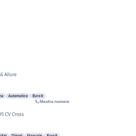
6 Allure
na
Automatico
Euro 6
Mostra numero
 95 CV Cross
0 Km
Diesel
Manuale
Euro 6