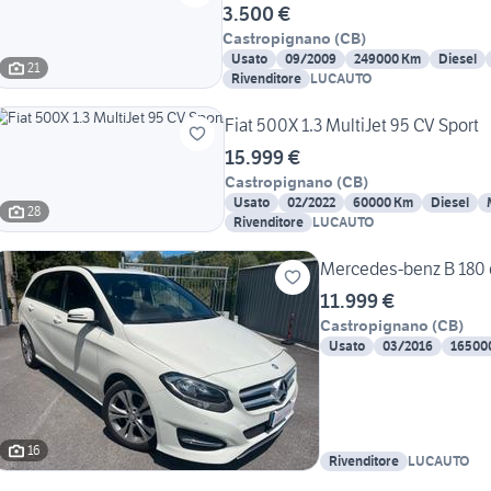
3.500 €
Castropignano
(
CB
)
Usato
09/2009
249000 Km
Diesel
21
Rivenditore
LUCAUTO
Fiat 500X 1.3 MultiJet 95 CV Sport
15.999 €
Castropignano
(
CB
)
Usato
02/2022
60000 Km
Diesel
28
Rivenditore
LUCAUTO
Mercedes-benz B 180 
11.999 €
Castropignano
(
CB
)
Usato
03/2016
16500
16
Rivenditore
LUCAUTO