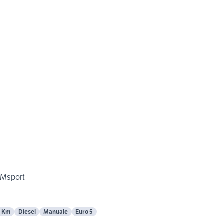
 Msport
0 Km
Diesel
Manuale
Euro 5