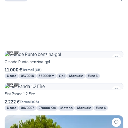
6
Grande Punto benzina-gpl
11.000 €
Termoli
(
CB
)
Usato
05/2018
36000 Km
Gpl
Manuale
Euro 6
3
Fiat Panda 1.2 Fire
2.222 €
Termoli
(
CB
)
Usato
04/2007
270000 Km
Metano
Manuale
Euro 4