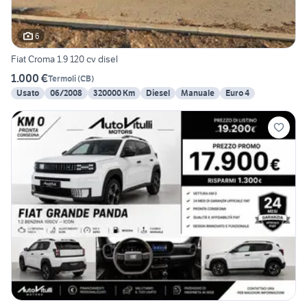
6
Fiat Croma 1.9 120 cv disel
1.000 €
Termoli
(
CB
)
Usato
06/2008
320000 Km
Diesel
Manuale
Euro 4