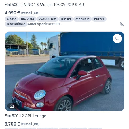
Fiat 500L LIVING 1.6 Multijet 105 CV POP STAR
4.990 €
Termoli
(
CB
)
Usato
06/2014
247000 Km
Diesel
Manuale
Euro 5
Rivenditore
AutoExperience SRL
6
Fiat 500 1.2 GPL Lounge
6.700 €
Termoli
(
CB
)