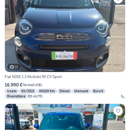
13
Fiat 500X 1.3 MultiJet 95 CV Sport
16.990 €
Termoli
(
CB
)
Usato
03/2023
60158 Km
Diesel
Manuale
Euro 6
Rivenditore
ED AUTO