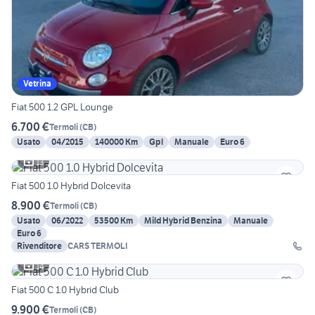
Vetrina
Fiat 500 1.2 GPL Lounge
6.700 €
Termoli
(
CB
)
Usato
04/2015
140000 Km
Gpl
Manuale
Euro 6
13
Fiat 500 1.0 Hybrid Dolcevita
8.900 €
Termoli
(
CB
)
Usato
06/2022
53500 Km
Mild Hybrid Benzina
Manuale
Euro 6
Rivenditore
CARS TERMOLI
14
Fiat 500 C 1.0 Hybrid Club
9.900 €
Termoli
(
CB
)