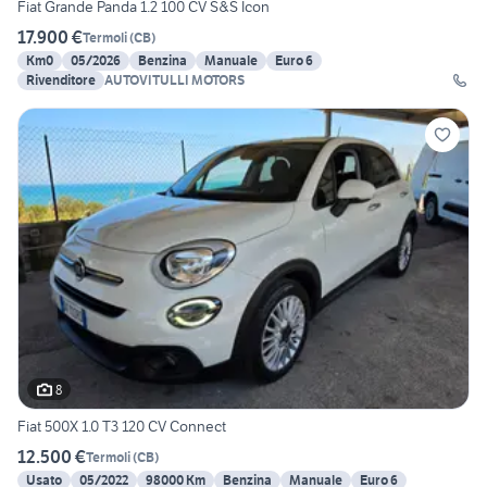
Fiat Grande Panda 1.2 100 CV S&S Icon
17.900 €
Termoli
(
CB
)
Km0
05/2026
Benzina
Manuale
Euro 6
Rivenditore
AUTOVITULLI MOTORS
8
Fiat 500X 1.0 T3 120 CV Connect
12.500 €
Termoli
(
CB
)
Usato
05/2022
98000 Km
Benzina
Manuale
Euro 6