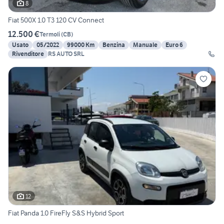
8
Fiat 500X 1.0 T3 120 CV Connect
12.500 €
Termoli
(
CB
)
Usato
05/2022
99000 Km
Benzina
Manuale
Euro 6
Rivenditore
RS AUTO SRL
12
Fiat Panda 1.0 FireFly S&S Hybrid Sport