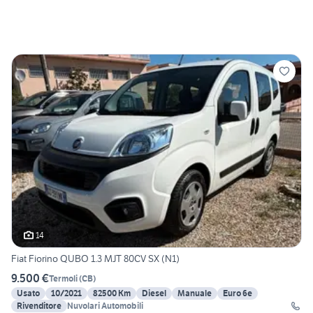
14
Fiat Fiorino QUBO 1.3 MJT 80CV SX (N1)
9.500 €
Termoli
(
CB
)
Usato
10/2021
82500 Km
Diesel
Manuale
Euro 6e
Rivenditore
Nuvolari Automobili