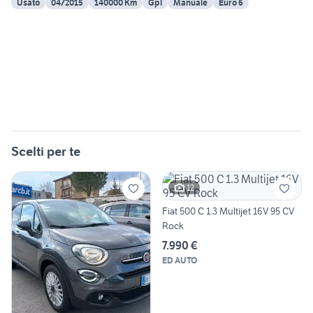
Usato
04/2015
140000 Km
Gpl
Manuale
Euro 6
Scelti per te
12
Fiat 500 C 1.3 Multijet 16V 95 CV
Rock
7.990 €
ED AUTO