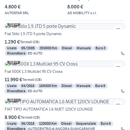
4.800 €
8.000 €
AUTOSTAR SRL
AD MOBILITY s.r.l.
14
Fiat Stilo 1.9 JTD 5 porte Dynamic
1.290 €
Termoli
(
CB
)
Usato
05/2005
250000 Km
Diesel
Manuale
Euro 3
Rivenditore
ED AUTO
14
Fiat 500X 1.3 MultiJet 95 CV Cross
11.990 €
Termoli
(
CB
)
Usato
04/2018
169000 Km
Diesel
Manuale
Euro 6
Rivenditore
ED AUTO
23
FIAT TIPO AUTOMATICA 1.6 MJET 120CV LOUNGE
8.900 €
Termoli
(
CB
)
Usato
06/2018
120000 Km
Diesel
Sequenziale
Euro 6
Rivenditore
AUTOCENTRO di ANCORA GIANCARMINE