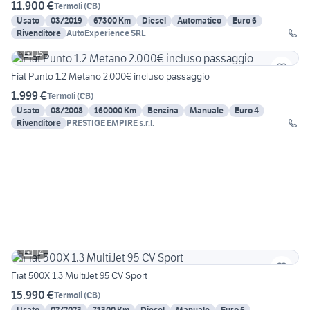
11.900 €
Termoli
(
CB
)
Usato
03/2019
67300 Km
Diesel
Automatico
Euro 6
Rivenditore
AutoExperience SRL
15
Fiat Punto 1.2 Metano 2.000€ incluso passaggio
1.999 €
Termoli
(
CB
)
Usato
08/2008
160000 Km
Benzina
Manuale
Euro 4
Rivenditore
PRESTIGE EMPIRE s.r.l.
14
Fiat 500X 1.3 MultiJet 95 CV Sport
15.990 €
Termoli
(
CB
)
Usato
02/2023
71300 Km
Diesel
Manuale
Euro 6