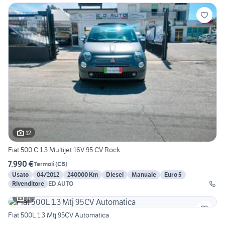
12
Fiat 500 C 1.3 Multijet 16V 95 CV Rock
7.990 €
Termoli
(
CB
)
Usato
04/2012
240000 Km
Diesel
Manuale
Euro 5
Rivenditore
ED AUTO
17
Fiat 500L 1.3 Mtj 95CV Automatica