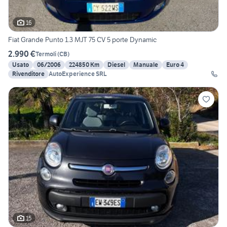
16
Fiat Grande Punto 1.3 MJT 75 CV 5 porte Dynamic
2.990 €
Termoli
(
CB
)
Usato
06/2006
224850 Km
Diesel
Manuale
Euro 4
Rivenditore
AutoExperience SRL
15