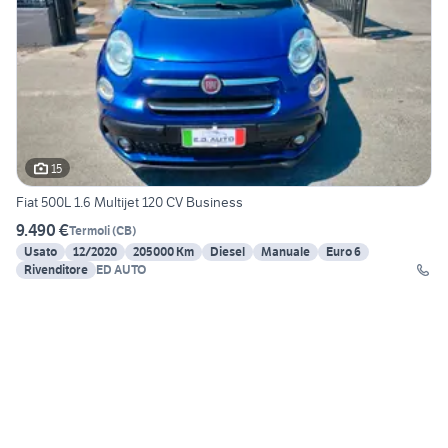
15
Fiat 500L 1.6 Multijet 120 CV Business
9.490 €
Termoli
(
CB
)
Usato
12/2020
205000 Km
Diesel
Manuale
Euro 6
Rivenditore
ED AUTO