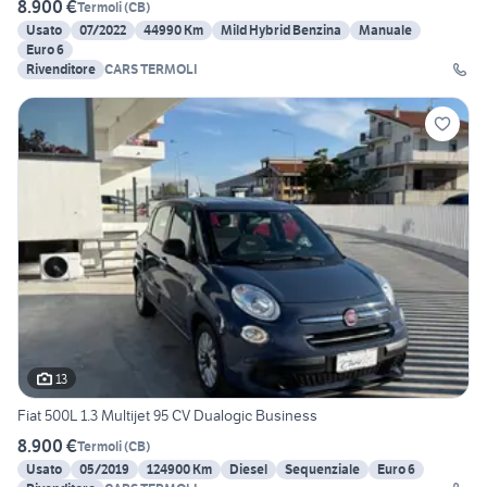
8.900 €
Termoli
(
CB
)
Usato
07/2022
44990 Km
Mild Hybrid Benzina
Manuale
Euro 6
Rivenditore
CARS TERMOLI
13
Fiat 500L 1.3 Multijet 95 CV Dualogic Business
8.900 €
Termoli
(
CB
)
Usato
05/2019
124900 Km
Diesel
Sequenziale
Euro 6