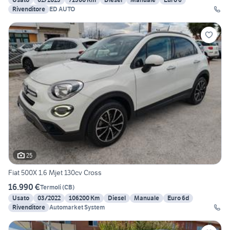
Rivenditore
ED AUTO
25
Fiat 500X 1.6 Mjet 130cv Cross
16.990 €
Termoli
(
CB
)
Usato
03/2022
106200 Km
Diesel
Manuale
Euro 6d
Rivenditore
Automarket System