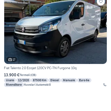
17
Fiat Talento 2.0 Ecojet 120CV PC-TN Furgone 10q
13.900 €
Termoli
(
CB
)
Usato
12/2020
87500 Km
Diesel
Manuale
Euro 6e
Rivenditore
Nuvolari Automobili