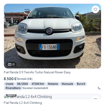
19
Fiat Panda 0.9 TwinAir Turbo Natural Power Easy
8.500 €
Termoli
(
CB
)
Usato
06/2019
47200 Km
Metano
Manuale
Euro 6
Rivenditore
Nuvolari Automobili
23
Fiat Panda 1.2 4x4 Climbing