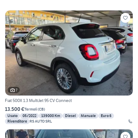
7
Fiat 500X 1.3 MultiJet 95 CV Connect
13.500 €
Termoli
(
CB
)
Usato
05/2022
139000 Km
Diesel
Manuale
Euro 6
Rivenditore
RS AUTO SRL