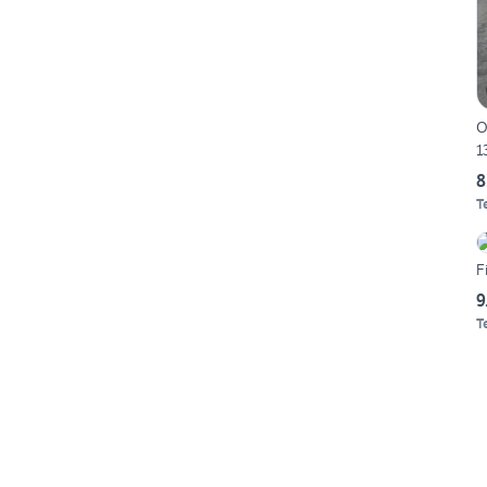
O
1
8
T
F
9
T