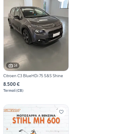
14
Citroen C3 BlueHDi 75 S&S Shine
8.500 €
Termoli
(
CB
)