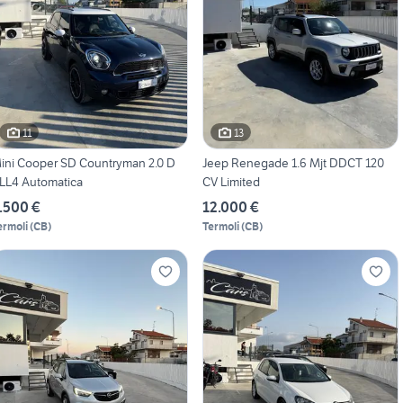
11
13
ini Cooper SD Countryman 2.0 D
Jeep Renegade 1.6 Mjt DDCT 120
LL4 Automatica
CV Limited
.500 €
12.000 €
ermoli
(
CB
)
Termoli
(
CB
)