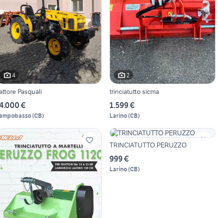
4
2
rattore Pasquali
trinciatutto sicma
4.000 €
1.599 €
ampobasso
(
CB
)
Larino
(
CB
)
TRINCIATUTTO PERUZZO
999 €
Larino
(
CB
)