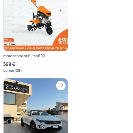
motozappa stihl mh600
599 €
Larino
(
CB
)