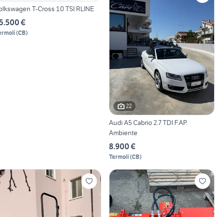
olkswagen T-Cross 1.0 TSI RLINE
5.500 €
ermoli
(
CB
)
22
Audi A5 Cabrio 2.7 TDI F.AP.
Ambiente
8.900 €
Termoli
(
CB
)