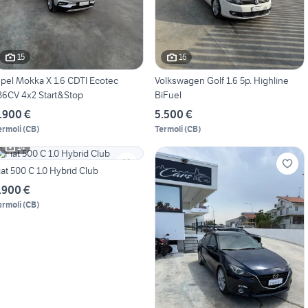
15
16
pel Mokka X 1.6 CDTI Ecotec
Volkswagen Golf 1.6 5p. Highline
36CV 4x2 Start&Stop
BiFuel
.900 €
5.500 €
ermoli
(
CB
)
Termoli
(
CB
)
14
iat 500 C 1.0 Hybrid Club
.900 €
ermoli
(
CB
)