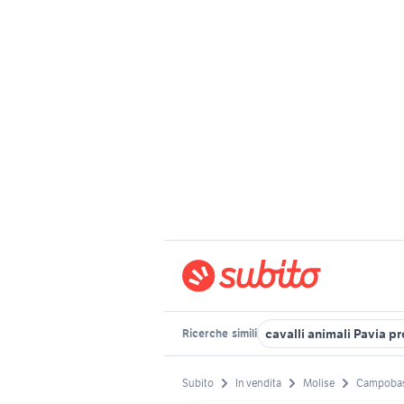
cavalli animali Pavia p
Ricerche
simili
Subito
In vendita
Molise
Campobas