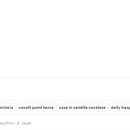
rovincia
cavalli paint horse
case in vendita cavalese
daily tras
so (Prov)
cavalli