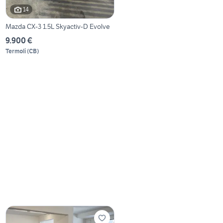
14
Mazda CX-3 1.5L Skyactiv-D Evolve
9.900 €
Termoli
(
CB
)