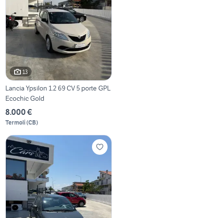
13
Lancia Ypsilon 1.2 69 CV 5 porte GPL
Ecochic Gold
8.000 €
Termoli
(
CB
)