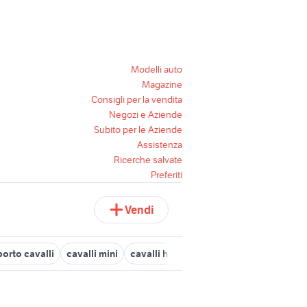
Modelli auto
Magazine
Consigli per la vendita
Negozi e Aziende
Subito per le Aziende
Assistenza
Ricerche salvate
Preferiti
Vendi
porto cavalli
cavalli mini
cavalli haflinger vendita
cavalli murg