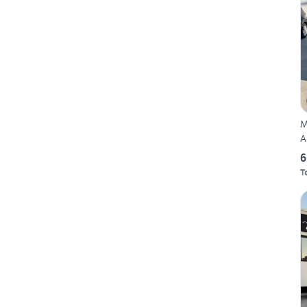
M
A
6
T