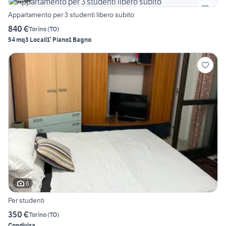
Appartamento per 3 studenti libero subito
840 €
Torino
(
TO
)
54 mq
3 Locali
1° Piano
1 Bagno
6
Per studenti
350 €
Torino
(
TO
)
Condivisa