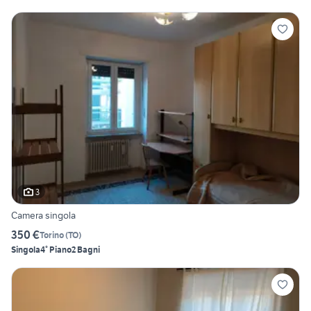
3
Camera singola
350 €
Torino
(
TO
)
Singola
4° Piano
2 Bagni