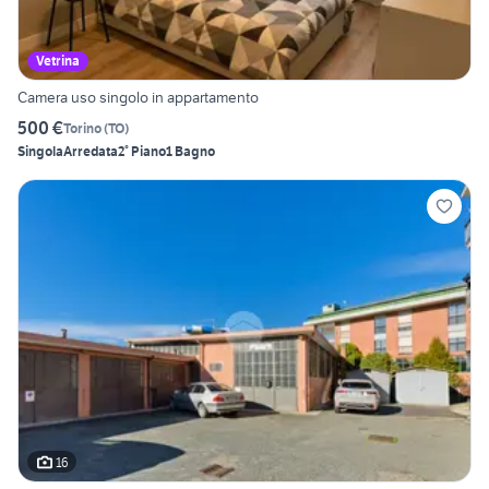
Vetrina
Camera uso singolo in appartamento
500 €
Torino
(
TO
)
Singola
Arredata
2° Piano
1 Bagno
16