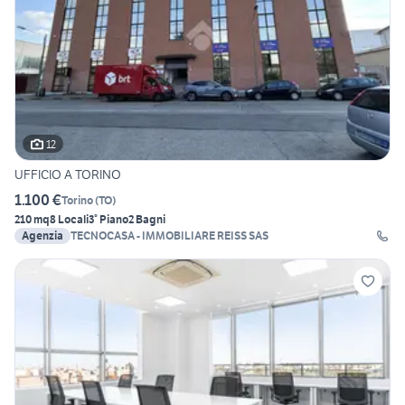
12
UFFICIO A TORINO
1.100 €
Torino
(
TO
)
210 mq
8 Locali
3° Piano
2 Bagni
Agenzia
TECNOCASA - IMMOBILIARE REISS SAS