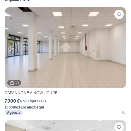
30
CAPANNONE A NOVI LIGURE
7.000 €
Novi Ligure
(
AL
)
1500 mq
1 Locale
2 Bagni
Agenzia