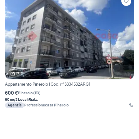
17
Appartamento Pinerolo [Cod. rif 3334532ARG]
600 €
Pinerolo
(
TO
)
60 mq
2 Locali
Rialz.
Agenzia
Professionecasa Pinerolo