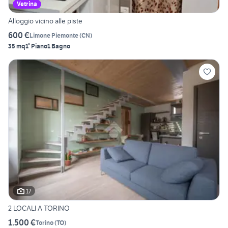
Vetrina
Alloggio vicino alle piste
600 €
Limone Piemonte
(
CN
)
35 mq
1° Piano
1 Bagno
17
2 LOCALI A TORINO
1.500 €
Torino
(
TO
)