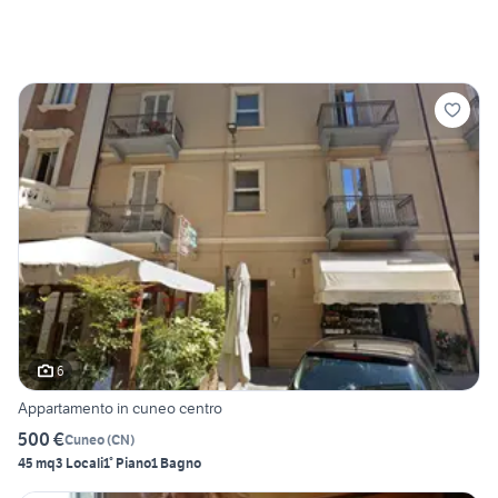
6
Appartamento in cuneo centro
500 €
Cuneo
(
CN
)
45 mq
3 Locali
1° Piano
1 Bagno