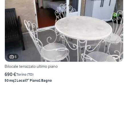
6
Bilocale terrazzato ultimo piano
690 €
Torino
(
TO
)
50 mq
2 Locali
7° Piano
1 Bagno