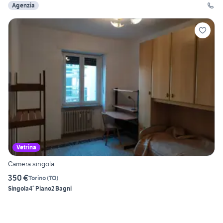
Agenzia
Vetrina
Camera singola
350 €
Torino
(
TO
)
Singola
4° Piano
2 Bagni