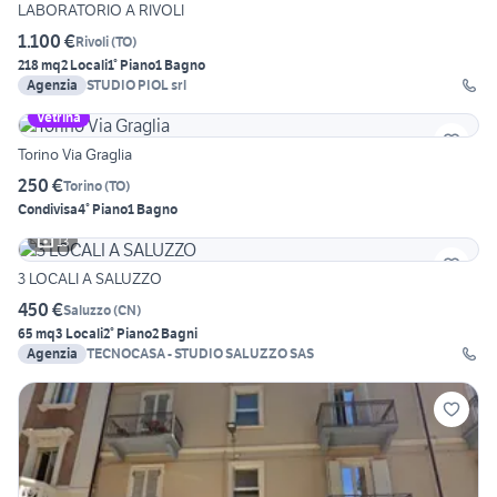
LABORATORIO A RIVOLI
1.100 €
Rivoli
(
TO
)
218 mq
2 Locali
1° Piano
1 Bagno
Agenzia
STUDIO PIOL srl
Vetrina
Torino Via Graglia
250 €
Torino
(
TO
)
Condivisa
4° Piano
1 Bagno
13
3 LOCALI A SALUZZO
450 €
Saluzzo
(
CN
)
65 mq
3 Locali
2° Piano
2 Bagni
Agenzia
TECNOCASA - STUDIO SALUZZO SAS