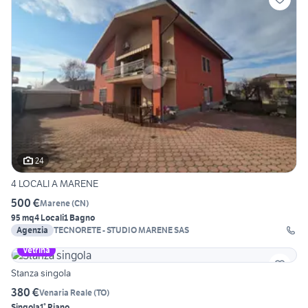
24
4 LOCALI A MARENE
500 €
Marene
(
CN
)
95 mq
4 Locali
1 Bagno
Agenzia
TECNORETE - STUDIO MARENE SAS
Vetrina
Stanza singola
380 €
Venaria Reale
(
TO
)
Singola
1° Piano