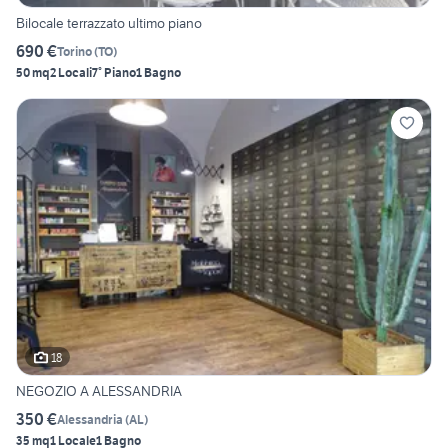
Bilocale terrazzato ultimo piano
690 €
Torino
(
TO
)
50 mq
2 Locali
7° Piano
1 Bagno
18
NEGOZIO A ALESSANDRIA
350 €
Alessandria
(
AL
)
35 mq
1 Locale
1 Bagno