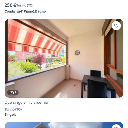
250 €
Torino
(
TO
)
Condivisa
4° Piano
1 Bagno
5
Due singole in via isernia
Torino
(
TO
)
Singola