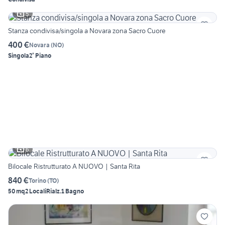
5
Stanza condivisa/singola a Novara zona Sacro Cuore
400 €
Novara
(
NO
)
Singola
2° Piano
6
Bilocale Ristrutturato A NUOVO | Santa Rita
840 €
Torino
(
TO
)
50 mq
2 Locali
Rialz.
1 Bagno