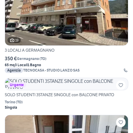
19
3 LOCALI A GERMAGNANO
350 €
Germagnano
(
TO
)
65 mq
3 Locali
1 Bagno
Agenzia
TECNOCASA - STUDIO LANZO SAS
Urgente
SOLO STUDENTI 3STANZE SINGOLE con BALCONE PRIVATO
Torino
(
TO
)
Singola