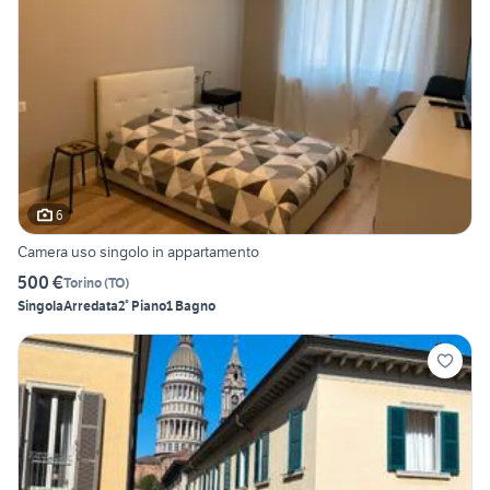
6
Camera uso singolo in appartamento
500 €
Torino
(
TO
)
Singola
Arredata
2° Piano
1 Bagno