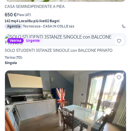
CASA SEMINDIPENDENTE A PIEA
650 €
Piea
(
AT
)
142 mq
4 Locali
Su più livelli
2 Bagni
Agenzia
Tecnocasa - CASA IN COLLE sas
Vetrina
Urgente
SOLO STUDENTI 3STANZE SINGOLE con BALCONE PRIVATO
Torino
(
TO
)
Singola