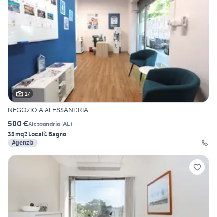
17
NEGOZIO A ALESSANDRIA
500 €
Alessandria
(
AL
)
35 mq
2 Locali
1 Bagno
Agenzia