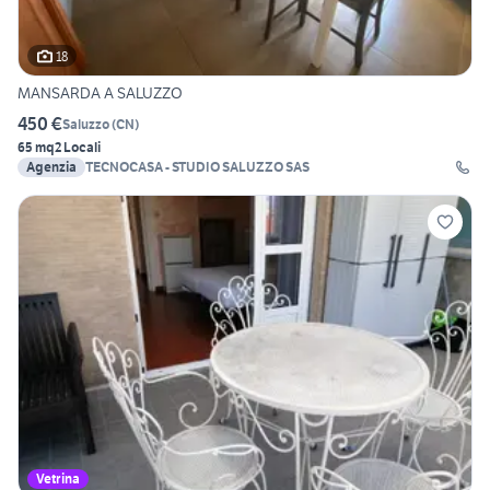
18
MANSARDA A SALUZZO
450 €
Saluzzo
(
CN
)
65 mq
2 Locali
Agenzia
TECNOCASA - STUDIO SALUZZO SAS
Vetrina