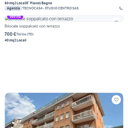
60 mq
2 Locali
5° Piano
1 Bagno
Agenzia
TECNOCASA - STUDIO CENTRO SAS
Vetrina
Bilocale soppalcato con terrazzo
700 €
Torino
(
TO
)
40 mq
2 Locali