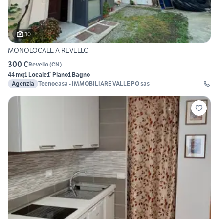
10
MONOLOCALE A REVELLO
300 €
Revello
(
CN
)
44 mq
1 Locale
1° Piano
1 Bagno
Agenzia
Tecnocasa - IMMOBILIARE VALLE PO sas