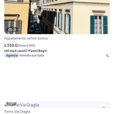
28
Appartamento centro storico
1.550 €
Novara
(
NO
)
140 mq
4 Locali
2° Piano
2 Bagni
Agenzia
Mondocasa Italia
6
Torino Via Graglia