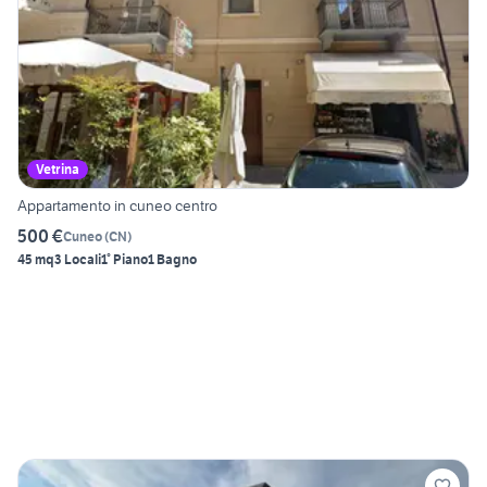
Vetrina
Appartamento in cuneo centro
500 €
Cuneo
(
CN
)
45 mq
3 Locali
1° Piano
1 Bagno