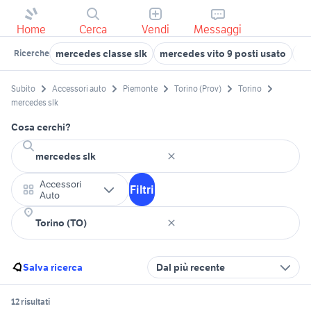
Home
Cerca
Vendi
Messaggi
mercedes classe slk
mercedes vito 9 posti usato
me
Ricerche
Subito
Accessori auto
Piemonte
Torino (Prov)
Torino
mercedes slk
Cosa cerchi?
Accessori
Filtri
Auto
Salva ricerca
Dal più recente
12 risultati