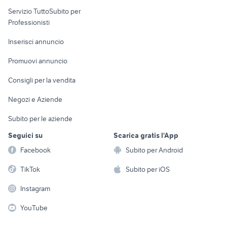
elettronica
per la casa e la
sports e hobby
Servizio TuttoSubito per
persona
Informatica
Animali
Professionisti
Arredamento e
Console e
Accessori per
Casalinghi
Inserisci annuncio
Videogiochi
animali
Elettrodomestici
Promuovi annuncio
Audio/Video
Musica e Film
Giardino e Fai da te
Consigli per la vendita
Fotografia
Libri e Riviste
Abbigliamento e
Negozi e Aziende
Telefonia
Strumenti Musicali
Accessori
Subito per le aziende
Sports
Tutto per i bambini
Seguici su
Scarica gratis l'App
Biciclette
Facebook
Subito per Android
Collezionismo
TikTok
Subito per iOS
Instagram
YouTube