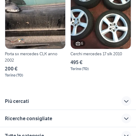
6
Porta sx mercedes CLK anno
Cerchi mercedes 17 slk 2010
2002
495 €
200 €
Torino
(
TO
)
Torino
(
TO
)
Più cercati
Correlati
Richerche simili
Suggerimenti
Ricerche consigliate
mercedes reggio
mercedes classe slk
mercedes classe slk
emilia
Puglia
Roma provincia
auto usate pescara
toyota corolla
Tutte le categorie