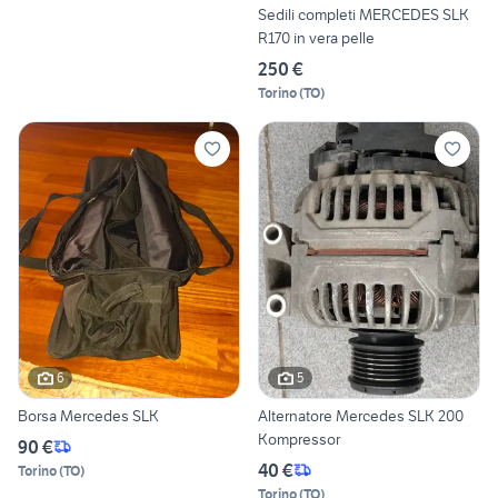
Sedili completi MERCEDES SLK
R170 in vera pelle
250 €
Torino
(
TO
)
6
5
Borsa Mercedes SLK
Alternatore Mercedes SLK 200
Kompressor
90 €
40 €
Torino
(
TO
)
Torino
(
TO
)