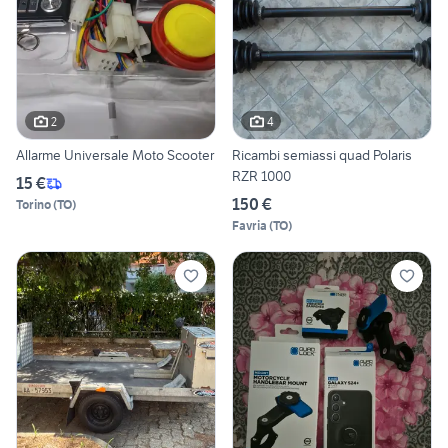
2
4
Allarme Universale Moto Scooter
Ricambi semiassi quad Polaris
RZR 1000
15 €
150 €
Torino
(
TO
)
Favria
(
TO
)