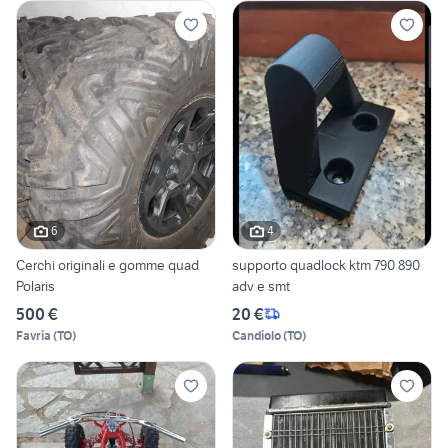
6
4
Cerchi originali e gomme quad
supporto quadlock ktm 790 890
Polaris
adv e smt
500 €
20 €
Favria
(
TO
)
Candiolo
(
TO
)