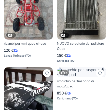
6
5
ricambi per mini quad cinese
NUOVO serbatorio del radiatore
Quad
120 €
150 €
Lanzo Torinese
(
TO
)
Chivasso
(
TO
)
6
rimorchio per trasporto di
moto/quad
850 €
Carignano
(
TO
)