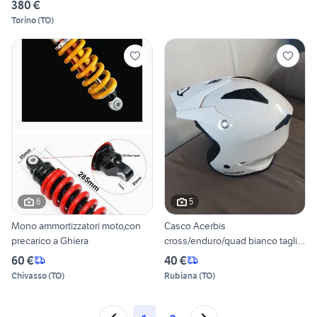
380 €
Torino
(
TO
)
6
5
Mono ammortizzatori moto,con
Casco Acerbis
precarico a Ghiera
cross/enduro/quad bianco taglia
S
60 €
40 €
Chivasso
(
TO
)
Rubiana
(
TO
)