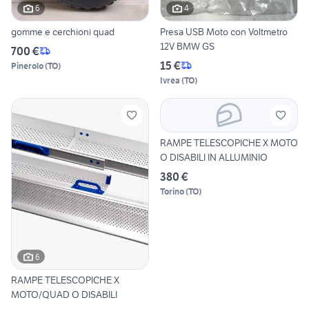
6
4
gomme e cerchioni quad
Presa USB Moto con Voltmetro
12V BMW GS
700 €
15 €
Pinerolo
(
TO
)
Ivrea
(
TO
)
RAMPE TELESCOPICHE X MOTO
O DISABILI IN ALLUMINIO
380 €
Torino
(
TO
)
6
RAMPE TELESCOPICHE X
MOTO/QUAD O DISABILI