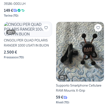
39186-0001 LH
149 €
Torino
(
TO
)
5
CINGOLI PER QUAD POLARIS
RANGER 1000 USATI IN BUON
2.500 €
Frossasco
(
TO
)
5
Supporto Smartphone Cellulare
RAM Mounts X-Grip
59 €
Rivoli
(
TO
)