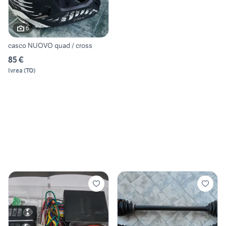
6
casco NUOVO quad / cross
85 €
Ivrea
(
TO
)