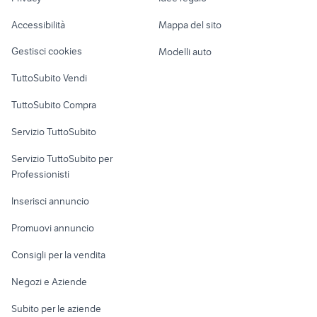
Garage e box
interruttore alzacristalli
golf 6
Caravan e Camper
Accessibilità
Mappa del sito
Loft, mansarde e
Veicoli commerciali
altro
Gestisci cookies
Modelli auto
Case vacanza
TuttoSubito Vendi
Uffici e Locali
TuttoSubito Compra
commerciali
Servizio TuttoSubito
elettronica
per la casa e la
sports e hobby
Servizio TuttoSubito per
persona
Informatica
Animali
Professionisti
Arredamento e
Console e
Accessori per
Casalinghi
Inserisci annuncio
Videogiochi
animali
Elettrodomestici
Promuovi annuncio
Audio/Video
Musica e Film
Giardino e Fai da te
Consigli per la vendita
Fotografia
Libri e Riviste
Abbigliamento e
Negozi e Aziende
Telefonia
Strumenti Musicali
Accessori
Subito per le aziende
Sports