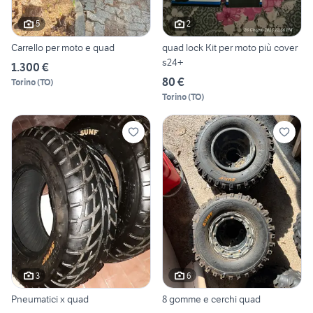
5
2
Carrello per moto e quad
quad lock Kit per moto più cover
s24+
1.300 €
80 €
Torino
(
TO
)
Torino
(
TO
)
3
6
Pneumatici x quad
8 gomme e cerchi quad