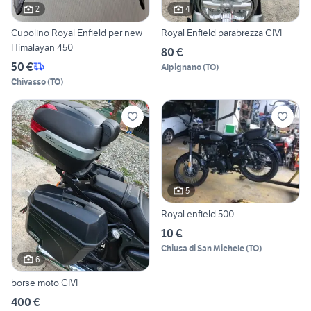
2
4
Cupolino Royal Enfield per new
Royal Enfield parabrezza GIVI
Himalayan 450
80 €
50 €
Alpignano
(
TO
)
Chivasso
(
TO
)
5
Royal enfield 500
10 €
Chiusa di San Michele
(
TO
)
6
borse moto GIVI
400 €