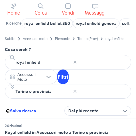
Home
Cerca
Vendi
Messaggi
royal enfield bullet 350
royal enfield genova
sella r
Ricerche
Subito
Accessori moto
Piemonte
Torino (Prov)
royal enfield
Cosa cerchi?
Accessori
Filtri
Moto
Salva ricerca
Dal più recente
24 risultati
Royal enfield in Accessori moto a Torino e provincia