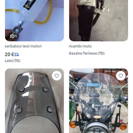
6
serbatoio test motori
ricambi moto
Gassino Torinese
(
TO
)
20 €
Leini
(
TO
)