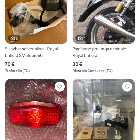
5
4
Sissybar schienalino - Royal
Parafango prolunga originale
Enfield SMeteor650
Royal Enfield
70 €
30 €
Trofarello
(
TO
)
Rivarolo Canavese
(
TO
)