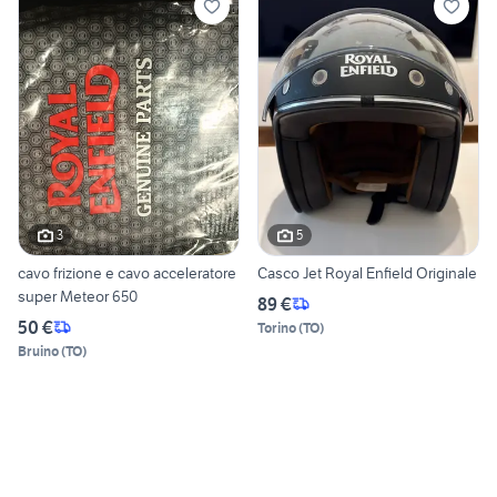
3
5
cavo frizione e cavo acceleratore
Casco Jet Royal Enfield Originale
super Meteor 650
89 €
50 €
Torino
(
TO
)
Bruino
(
TO
)