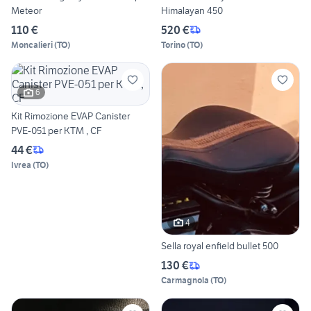
Meteor
Himalayan 450
110 €
520 €
Moncalieri
(
TO
)
Torino
(
TO
)
6
Kit Rimozione EVAP Canister
PVE-051 per KTM , CF
44 €
Ivrea
(
TO
)
4
Sella royal enfield bullet 500
130 €
Carmagnola
(
TO
)