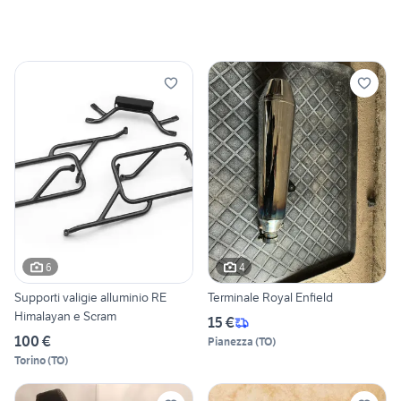
6
4
Supporti valigie alluminio RE
Terminale Royal Enfield
Himalayan e Scram
15 €
100 €
Pianezza
(
TO
)
Torino
(
TO
)