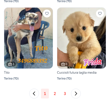
Torino
(
TO
)
Torino
(
TO
)
3
6
Tito
Cuccioli futura taglia media
Torino
(
TO
)
Torino
(
TO
)
1
2
3