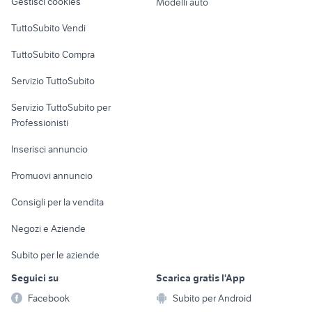
Gestisci cookies
Modelli auto
Case vacanza
TuttoSubito Vendi
Uffici e Locali
TuttoSubito Compra
commerciali
Servizio TuttoSubito
elettronica
per la casa e la
sports e hobby
Servizio TuttoSubito per
persona
Informatica
Animali
Professionisti
Arredamento e
Console e
Accessori per
Casalinghi
Inserisci annuncio
Videogiochi
animali
Elettrodomestici
Promuovi annuncio
Audio/Video
Musica e Film
Giardino e Fai da te
Consigli per la vendita
Fotografia
Libri e Riviste
Abbigliamento e
Negozi e Aziende
Telefonia
Strumenti Musicali
Accessori
Subito per le aziende
Sports
Tutto per i bambini
Seguici su
Scarica gratis l'App
Biciclette
Facebook
Subito per Android