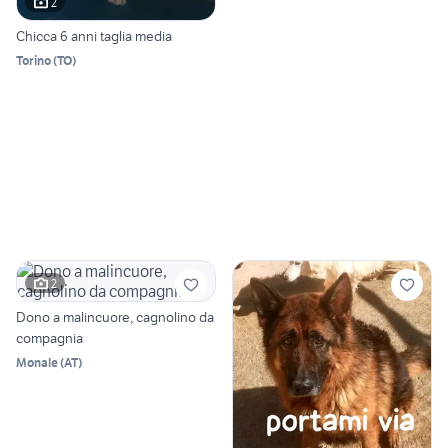
2
Chicca 6 anni taglia media
Torino
(
TO
)
2
Dono a malincuore, cagnolino da
compagnia
Monale
(
AT
)