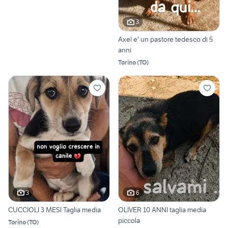
3
Axel e' un pastore tedesco di 5
anni
Torino
(
TO
)
3
6
CUCCIOLI 3 MESI Taglia media
OLIVER 10 ANNI taglia media
piccola
Torino
(
TO
)