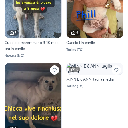
6
6
Cucciolo maremmano 9-10 mesi
Cuccioli in canile
ora in canile
Torino
(
TO
)
Novara
(
NO
)
6
MINNIE 8 ANNI taglia media
Torino
(
TO
)