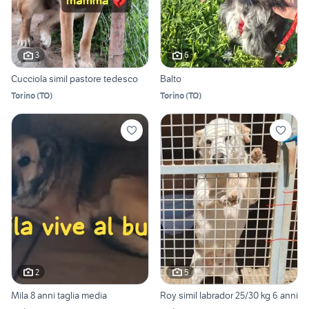
3
6
Cucciola simil pastore tedesco
Balto
Torino
(
TO
)
Torino
(
TO
)
2
5
Mila 8 anni taglia media
Roy simil labrador 25/30 kg 6 anni