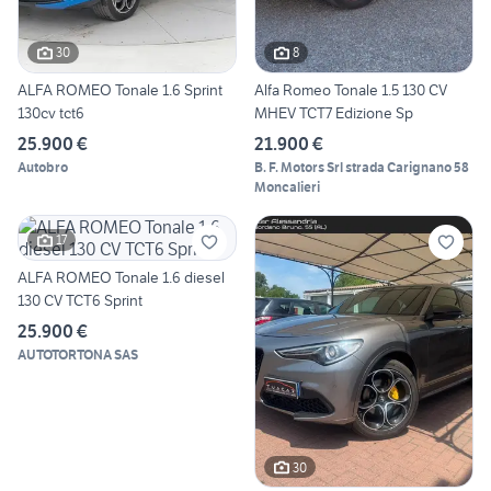
30
8
ALFA ROMEO Tonale 1.6 Sprint
Alfa Romeo Tonale 1.5 130 CV
130cv tct6
MHEV TCT7 Edizione Sp
25.900 €
21.900 €
Autobro
B. F. Motors Srl strada Carignano 58
Moncalieri
17
ALFA ROMEO Tonale 1.6 diesel
130 CV TCT6 Sprint
25.900 €
AUTOTORTONA SAS
30