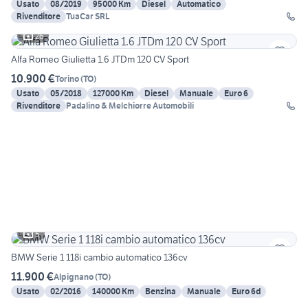
Usato
08/2019
95000 Km
Diesel
Automatico
Rivenditore
TuaCar SRL
26
Alfa Romeo Giulietta 1.6 JTDm 120 CV Sport
10.900 €
Torino
(
TO
)
Usato
05/2018
127000 Km
Diesel
Manuale
Euro 6
Rivenditore
Padalino & Melchiorre Automobili
5
BMW Serie 1 118i cambio automatico 136cv
11.900 €
Alpignano
(
TO
)
Usato
02/2016
140000 Km
Benzina
Manuale
Euro 6d