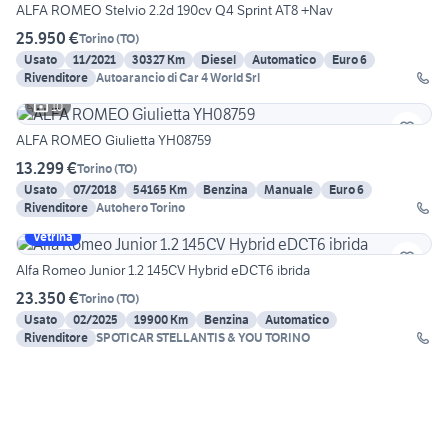
ALFA ROMEO Stelvio 2.2d 190cv Q4 Sprint AT8 +Nav
25.950 €
Torino
(
TO
)
Usato
11/2021
30327 Km
Diesel
Automatico
Euro 6
Rivenditore
Autoarancio di Car 4 World Srl
10
ALFA ROMEO Giulietta YH08759
13.299 €
Torino
(
TO
)
Usato
07/2018
54165 Km
Benzina
Manuale
Euro 6
Rivenditore
Autohero Torino
Vetrina
Alfa Romeo Junior 1.2 145CV Hybrid eDCT6 ibrida
23.350 €
Torino
(
TO
)
Usato
02/2025
19900 Km
Benzina
Automatico
Rivenditore
SPOTICAR STELLANTIS & YOU TORINO