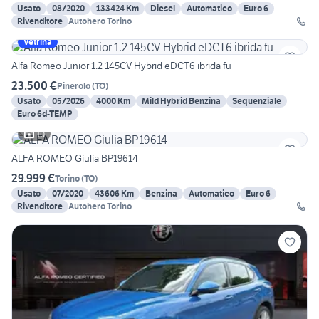
Usato
08/2020
133424 Km
Diesel
Automatico
Euro 6
Rivenditore
Autohero Torino
Vetrina
Alfa Romeo Junior 1.2 145CV Hybrid eDCT6 ibrida fu
23.500 €
Pinerolo
(
TO
)
Usato
05/2026
4000 Km
Mild Hybrid Benzina
Sequenziale
Euro 6d-TEMP
10
ALFA ROMEO Giulia BP19614
29.999 €
Torino
(
TO
)
Usato
07/2020
43606 Km
Benzina
Automatico
Euro 6
Rivenditore
Autohero Torino