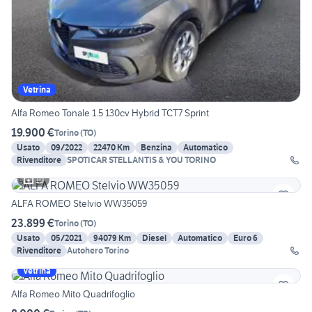
Vetrina
Alfa Romeo Tonale 1.5 130cv Hybrid TCT7 Sprint
19.900 €
Torino
(
TO
)
Usato
09/2022
22470 Km
Benzina
Automatico
Rivenditore
SPOTICAR STELLANTIS & YOU TORINO
10
ALFA ROMEO Stelvio WW35059
23.899 €
Torino
(
TO
)
Usato
05/2021
94079 Km
Diesel
Automatico
Euro 6
Rivenditore
Autohero Torino
Vetrina
Alfa Romeo Mito Quadrifoglio