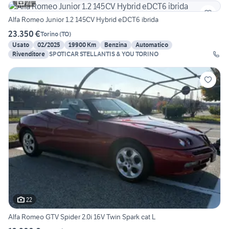
21
Alfa Romeo Junior 1.2 145CV Hybrid eDCT6 ibrida
23.350 €
Torino
(
TO
)
Usato
02/2025
19900 Km
Benzina
Automatico
Rivenditore
SPOTICAR STELLANTIS & YOU TORINO
22
Alfa Romeo GTV Spider 2.0i 16V Twin Spark cat L