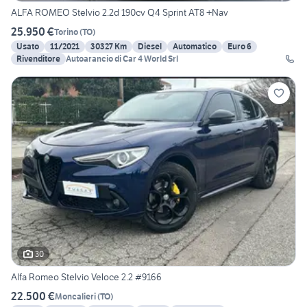
ALFA ROMEO Stelvio 2.2d 190cv Q4 Sprint AT8 +Nav
25.950 €
Torino
(
TO
)
Usato
11/2021
30327 Km
Diesel
Automatico
Euro 6
Rivenditore
Autoarancio di Car 4 World Srl
30
Alfa Romeo Stelvio Veloce 2.2 #9166
22.500 €
Moncalieri
(
TO
)