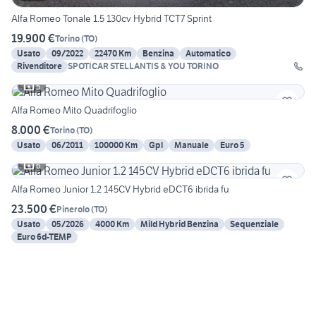
Alfa Romeo Tonale 1.5 130cv Hybrid TCT7 Sprint
19.900 €
Torino
(
TO
)
Usato
09/2022
22470 Km
Benzina
Automatico
Rivenditore
SPOTICAR STELLANTIS & YOU TORINO
5
Alfa Romeo Mito Quadrifoglio
8.000 €
Torino
(
TO
)
Usato
06/2011
100000 Km
Gpl
Manuale
Euro 5
6
Alfa Romeo Junior 1.2 145CV Hybrid eDCT6 ibrida fu
23.500 €
Pinerolo
(
TO
)
Usato
05/2026
4000 Km
Mild Hybrid Benzina
Sequenziale
Euro 6d-TEMP