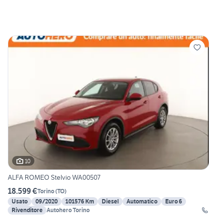
10
ALFA ROMEO Stelvio WA00507
18.599 €
Torino
(
TO
)
Usato
09/2020
101576 Km
Diesel
Automatico
Euro 6
Rivenditore
Autohero Torino