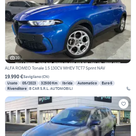
20
ALFA ROMEO Tonale 1.5 130CV MHEV TCT7 Sprint NAV
19.990 €
Savigliano
(
CN
)
Usato
05/2023
32500 Km
Ibrida
Automatico
Euro 6
Rivenditore
B CAR S.R.L. AUTOMOBILI