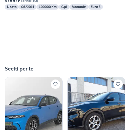
8.000 €
Torino
(
TO
)
Usato
06/2011
100000 Km
Gpl
Manuale
Euro 5
Scelti per te