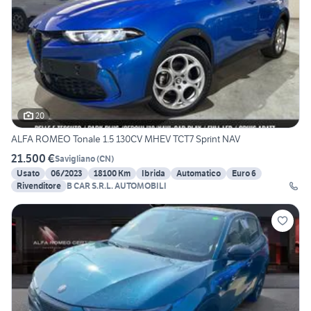
20
ALFA ROMEO Tonale 1.5 130CV MHEV TCT7 Sprint NAV
21.500 €
Savigliano
(
CN
)
Usato
06/2023
18100 Km
Ibrida
Automatico
Euro 6
Rivenditore
B CAR S.R.L. AUTOMOBILI