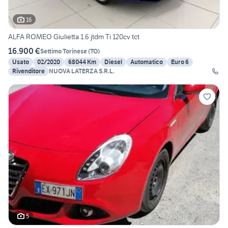
16
ALFA ROMEO Giulietta 1.6 jtdm Ti 120cv tct
16.900 €
Settimo Torinese
(
TO
)
Usato
02/2020
68044 Km
Diesel
Automatico
Euro 6
Rivenditore
NUOVA LATERZA S.R.L.
5