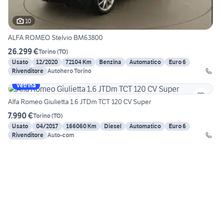
10
ALFA ROMEO Stelvio BM63800
26.299 €
Torino
(
TO
)
Usato
12/2020
72104 Km
Benzina
Automatico
Euro 6
Rivenditore
Autohero Torino
Vetrina
Alfa Romeo Giulietta 1.6 JTDm TCT 120 CV Super
7.990 €
Torino
(
TO
)
Usato
04/2017
166060 Km
Diesel
Automatico
Euro 6
Rivenditore
Auto-com