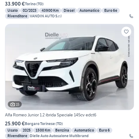
33.900 €
Torino
(
TO
)
Usato
02/2023
43900 Km
Diesel
Automatico
Euro 6e
Rivenditore
VANDIN AUTO S.r.l
15
Alfa Romeo Junior 1.2 ibrida Speciale 145cv edct6
25.900 €
Borgaro Torinese
(
TO
)
Usato
2025
1500 Km
Benzina
Automatico
Euro 6
Rivenditore
Dielle Auto Autosalone Multibrand