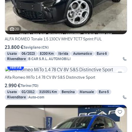
20
ALFA ROMEO Tonale 1.5 130CV MHEV TCT7 Sprint FUL
23.800 €
Savigliano
(
CN
)
Usato
06/2023
8200 Km
Ibrida
Automatico
Euro 6
Rivenditore
B CAR S.R.L. AUTOMOBILI
Vetrina
Alfa Romeo MiTo 1.4 78 CV 8V S&S Distinctive Sport
2.990 €
Torino
(
TO
)
Usato
02/2012
315051 Km
Benzina
Manuale
Euro 5
Rivenditore
Auto-com