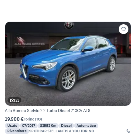
21
Alfa Romeo Stelvio 2.2 Turbo Diesel 210CV AT8...
19.900 €
Torino
(
TO
)
Usato
07/2017
82552 Km
Diesel
Automatico
Rivenditore
SPOTICAR STELLANTIS & YOU TORINO