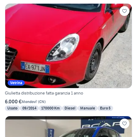
Vetrina
Giulietta distribuzione fatta garanzia 1 anno
6.000 €
Mondovi'
(
CN
)
Usato
09/2014
170000 Km
Diesel
Manuale
Euro 5