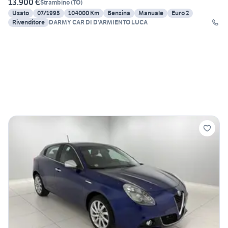
13.900 €
Strambino
(
TO
)
Usato
07/1995
104000 Km
Benzina
Manuale
Euro 2
Rivenditore
DARMY CAR DI D'ARMIENTO LUCA