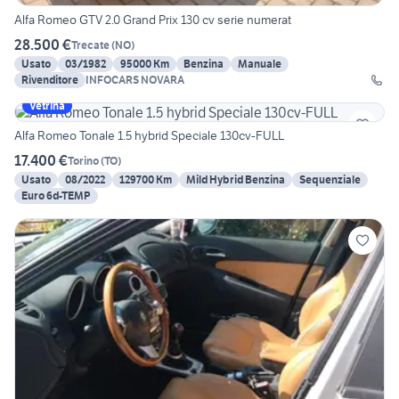
Alfa Romeo GTV 2.0 Grand Prix 130 cv serie numerat
28.500 €
Trecate
(
NO
)
Usato
03/1982
95000 Km
Benzina
Manuale
Rivenditore
INFOCARS NOVARA
Vetrina
Alfa Romeo Tonale 1.5 hybrid Speciale 130cv-FULL
17.400 €
Torino
(
TO
)
Usato
08/2022
129700 Km
Mild Hybrid Benzina
Sequenziale
Euro 6d-TEMP