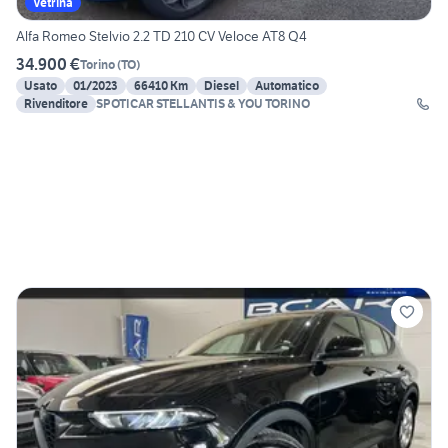
Vetrina
Alfa Romeo Stelvio 2.2 TD 210 CV Veloce AT8 Q4
34.900 €
Torino
(
TO
)
Usato
01/2023
66410 Km
Diesel
Automatico
Rivenditore
SPOTICAR STELLANTIS & YOU TORINO