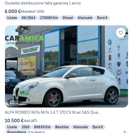
Giulietta distribuzione fatta garanzia 1 anno
6.000 €
Mondovi'
(
CN
)
Usato
09/2014
170000 Km
Diesel
Manuale
Euro 5
12
ALFA ROMEO MiTo MiTo 1.4 T 170 CV M.air S&S Qua...
10.500 €
Asti
(
AT
)
Usato
2010
86930 Km
Benzina
Manuale
Euro 5
Rivenditore
CarAmica