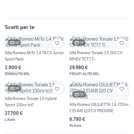
Scelti per te
14
13
Alfa Romeo MiTo 1.4 78 CV Junior
Alfa Romeo Tonale 1.5 160 CV
Sport Pack
MHEV TCT7 Ti
2.900 €
29.980 €
ESSEAUTO SRL
PENATI AUTO SRL
30
30
Alfa Romeo Tonale 1.5 hybrid
Alfa Romeo GIULIETTA 1.6 JTDm-
Sprint 130cv tct7
2 EU6B 120 CV PROGRE
27.700 €
6.790 €
L'Auto
RsAuto