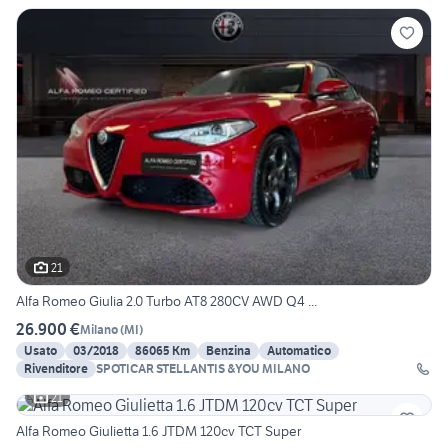
21
Alfa Romeo Giulia 2.0 Turbo AT8 280CV AWD Q4 ...
26.900 €
Milano
(
MI
)
Usato
03/2018
86065 Km
Benzina
Automatico
Rivenditore
SPOTICAR STELLANTIS &YOU MILANO
21
Alfa Romeo Giulietta 1.6 JTDM 120cv TCT Super