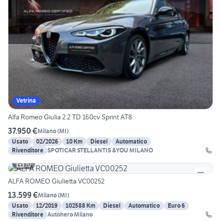
Vetrina
Alfa Romeo Giulia 2.2 TD 160cv Sprint AT8
37.950 €
Milano
(
MI
)
Usato
02/2026
10 Km
Diesel
Automatico
Rivenditore
SPOTICAR STELLANTIS &YOU MILANO
10
ALFA ROMEO Giulietta VC00252
13.599 €
Milano
(
MI
)
Usato
12/2019
102588 Km
Diesel
Automatico
Euro 6
Rivenditore
Autohero Milano