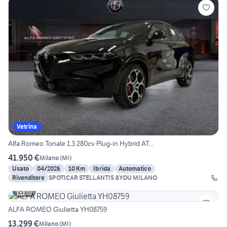
Vetrina
Alfa Romeo Tonale 1.3 280cv Plug-in Hybrid AT...
41.950 €
Milano
(
MI
)
Usato
04/2026
10 Km
Ibrida
Automatico
Rivenditore
SPOTICAR STELLANTIS &YOU MILANO
10
ALFA ROMEO Giulietta YH08759
13.299 €
Milano
(
MI
)