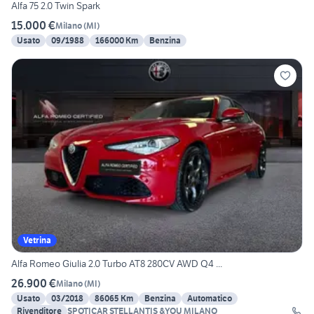
Alfa 75 2.0 Twin Spark
15.000 €
Milano
(
MI
)
Usato
09/1988
166000 Km
Benzina
Vetrina
Alfa Romeo Giulia 2.0 Turbo AT8 280CV AWD Q4 ...
26.900 €
Milano
(
MI
)
Usato
03/2018
86065 Km
Benzina
Automatico
Rivenditore
SPOTICAR STELLANTIS &YOU MILANO