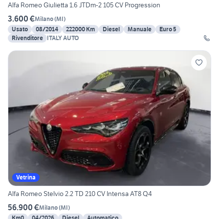
Alfa Romeo Giulietta 1.6 JTDm-2 105 CV Progression
3.600 €
Milano
(
MI
)
Usato
08/2014
222000 Km
Diesel
Manuale
Euro 5
Rivenditore
ITALY AUTO
Vetrina
Alfa Romeo Stelvio 2.2 TD 210 CV Intensa AT8 Q4
56.900 €
Milano
(
MI
)
Km0
04/2026
Diesel
Automatico