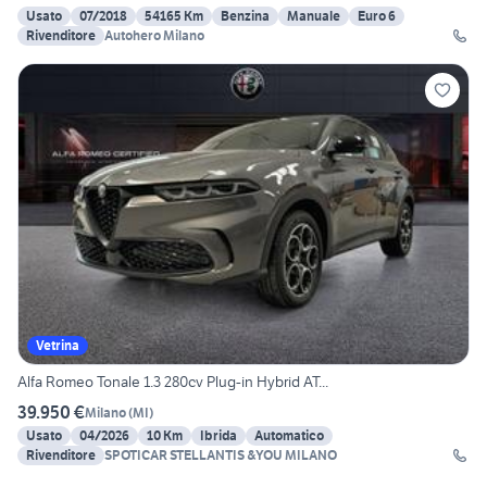
Usato
07/2018
54165 Km
Benzina
Manuale
Euro 6
Rivenditore
Autohero Milano
Vetrina
Alfa Romeo Tonale 1.3 280cv Plug-in Hybrid AT...
39.950 €
Milano
(
MI
)
Usato
04/2026
10 Km
Ibrida
Automatico
Rivenditore
SPOTICAR STELLANTIS &YOU MILANO