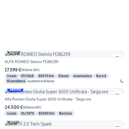
10
ALFA ROMEO Stelvio FG86299
17.599 €
Milano
(
MI
)
Usato
07/2018
86570 Km
Diesel
Automatico
Euro 6
Rivenditore
Autohero Milano
Vetrina
Alfa Romeo Giulia Super 1600 Unificata - Targa oro
24.500 €
Milano
(
MI
)
Usato
01/1970
85000 Km
Benzina
6