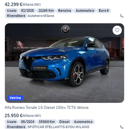
42.299 €
Milano
(
MI
)
Usato
02/2025
21195 Km
Benzina
Automatico
Euro 6
Rivenditore
Autohero Milano
Vetrina
Alfa Romeo Tonale 1.6 Diesel 130cv TCT6 Veloce
25.950 €
Milano
(
MI
)
Usato
05/2024
35960 Km
Diesel
Automatico
Rivenditore
SPOTICAR STELLANTIS &YOU MILANO