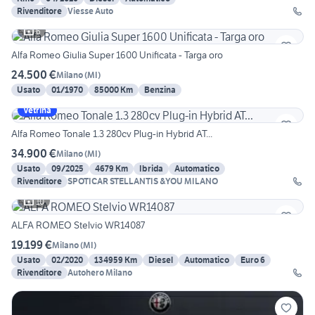
Rivenditore
Viesse Auto
6
Alfa Romeo Giulia Super 1600 Unificata - Targa oro
24.500 €
Milano
(
MI
)
Usato
01/1970
85000 Km
Benzina
Vetrina
Alfa Romeo Tonale 1.3 280cv Plug-in Hybrid AT...
34.900 €
Milano
(
MI
)
Usato
09/2025
4679 Km
Ibrida
Automatico
Rivenditore
SPOTICAR STELLANTIS &YOU MILANO
10
ALFA ROMEO Stelvio WR14087
19.199 €
Milano
(
MI
)
Usato
02/2020
134959 Km
Diesel
Automatico
Euro 6
Rivenditore
Autohero Milano