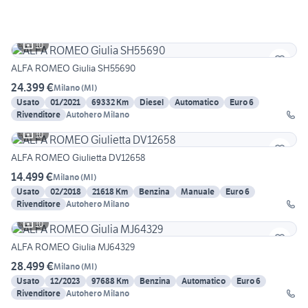
10
ALFA ROMEO Giulia SH55690
24.399 €
Milano
(
MI
)
Usato
01/2021
69332 Km
Diesel
Automatico
Euro 6
Rivenditore
Autohero Milano
10
ALFA ROMEO Giulietta DV12658
14.499 €
Milano
(
MI
)
Usato
02/2018
21618 Km
Benzina
Manuale
Euro 6
Rivenditore
Autohero Milano
10
ALFA ROMEO Giulia MJ64329
28.499 €
Milano
(
MI
)
Usato
12/2023
97688 Km
Benzina
Automatico
Euro 6
Rivenditore
Autohero Milano