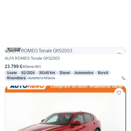
10
ALFA ROMEO Tonale GK52003
23.799 €
Milano
(
MI
)
Usato
02/2024
35145 Km
Diesel
Automatico
Euro 6
Rivenditore
Autohero Milano