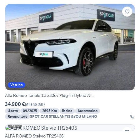
Vetrina
Alfa Romeo Tonale 1.3 280cv Plug-in Hybrid AT...
34.900 €
Milano
(
MI
)
Usato
09/2025
2693 Km
Ibrida
Automatico
Rivenditore
SPOTICAR STELLANTIS &YOU MILANO
10
ALFA ROMEO Stelvio TR25406