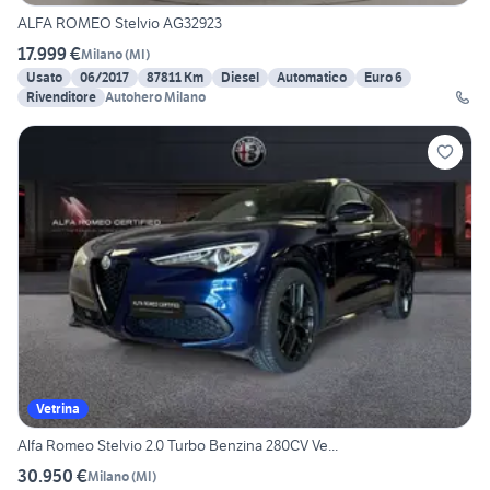
ALFA ROMEO Stelvio AG32923
17.999 €
Milano
(
MI
)
Usato
06/2017
87811 Km
Diesel
Automatico
Euro 6
Rivenditore
Autohero Milano
Vetrina
Alfa Romeo Stelvio 2.0 Turbo Benzina 280CV Ve...
30.950 €
Milano
(
MI
)