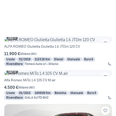
17
ALFA ROMEO Giulietta Giulietta 1.6 JTDm 120 CV
11.900 €
Milano
(
MI
)
Usato
02/2019
113328 Km
Diesel
Manuale
Euro 6
Rivenditore
Tomasi Auto srl - Milano
13
Alfa Romeo MiTo 1.4 105 CV M.air
4.500 €
Milano
(
MI
)
Usato
01/2013
169900 Km
Benzina
Manuale
Euro 5
Rivenditore
GALA AUTO SNC