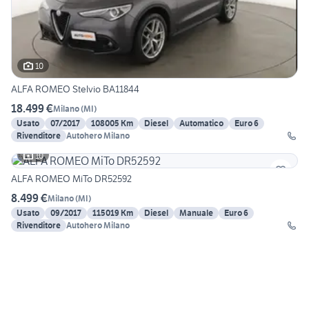
10
ALFA ROMEO Stelvio BA11844
18.499 €
Milano
(
MI
)
Usato
07/2017
108005 Km
Diesel
Automatico
Euro 6
Rivenditore
Autohero Milano
10
ALFA ROMEO MiTo DR52592
8.499 €
Milano
(
MI
)
Usato
09/2017
115019 Km
Diesel
Manuale
Euro 6
Rivenditore
Autohero Milano