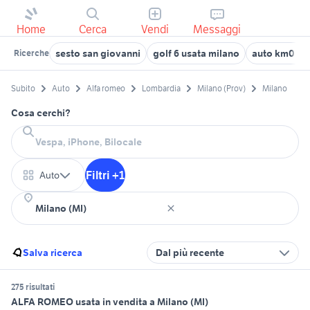
Home
Cerca
Vendi
Messaggi
sesto san giovanni
golf 6 usata milano
auto km0 Mi
Ricerche
Subito
Auto
Alfa romeo
Lombardia
Milano (Prov)
Milano
Cosa cerchi?
Filtri +1
Auto
Salva ricerca
Dal più recente
275 risultati
ALFA ROMEO usata in vendita a Milano (MI)