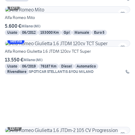
6
Alfa Romeo Mito
5.600 €
Milano
(
MI
)
Usato
06/2012
153000 Km
Gpl
Manuale
Euro 5
Vetrina
Alfa Romeo Giulietta 1.6 JTDM 120cv TCT Super
13.550 €
Milano
(
MI
)
Usato
06/2019
76187 Km
Diesel
Automatico
Rivenditore
SPOTICAR STELLANTIS &YOU MILANO
20