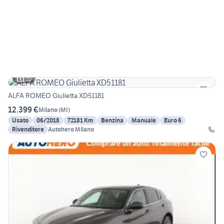
10
ALFA ROMEO Giulietta XD51181
12.399 €
Milano
(
MI
)
Usato
06/2018
72181 Km
Benzina
Manuale
Euro 6
Rivenditore
Autohero Milano