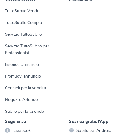
Case vacanza
TuttoSubito Vendi
Uffici e Locali
TuttoSubito Compra
commerciali
Servizio TuttoSubito
elettronica
per la casa e la
sports e hobby
Servizio TuttoSubito per
persona
Informatica
Animali
Professionisti
Arredamento e
Console e
Accessori per
Casalinghi
Inserisci annuncio
Videogiochi
animali
Elettrodomestici
Promuovi annuncio
Audio/Video
Musica e Film
Giardino e Fai da te
Consigli per la vendita
Fotografia
Libri e Riviste
Abbigliamento e
Negozi e Aziende
Telefonia
Strumenti Musicali
Accessori
Subito per le aziende
Sports
Tutto per i bambini
Seguici su
Scarica gratis l'App
Biciclette
Facebook
Subito per Android
Collezionismo