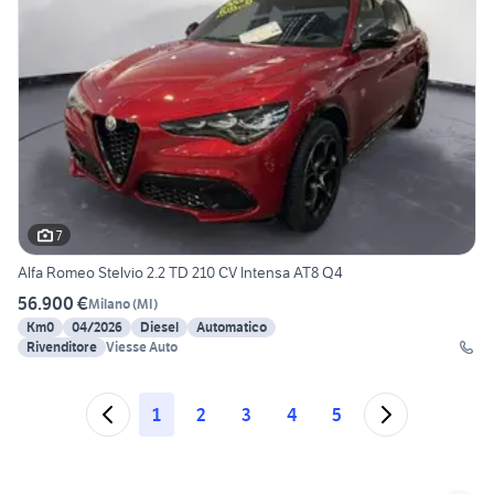
7
Alfa Romeo Stelvio 2.2 TD 210 CV Intensa AT8 Q4
56.900 €
Milano
(
MI
)
Km0
04/2026
Diesel
Automatico
Rivenditore
Viesse Auto
1
2
3
4
5