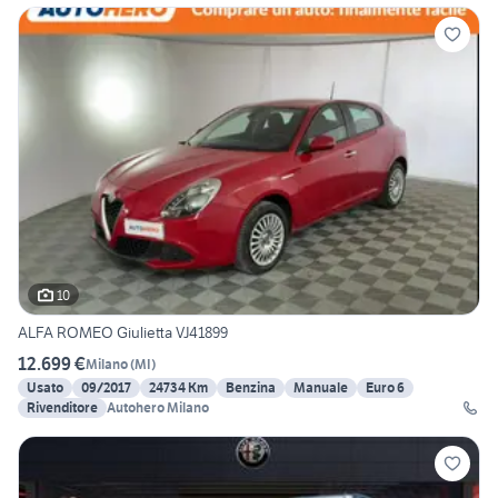
10
ALFA ROMEO Giulietta VJ41899
12.699 €
Milano
(
MI
)
Usato
09/2017
24734 Km
Benzina
Manuale
Euro 6
Rivenditore
Autohero Milano