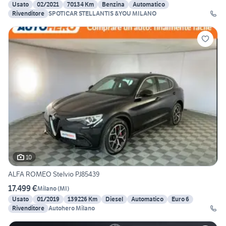
Usato
02/2021
70134 Km
Benzina
Automatico
Rivenditore
SPOTICAR STELLANTIS &YOU MILANO
10
ALFA ROMEO Stelvio PJ85439
17.499 €
Milano
(
MI
)
Usato
01/2019
139226 Km
Diesel
Automatico
Euro 6
Rivenditore
Autohero Milano