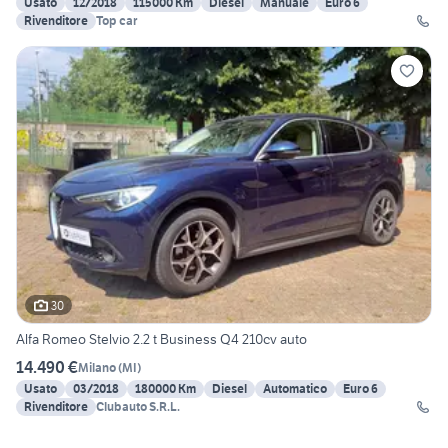
Usato
12/2018
115000 Km
Diesel
Manuale
Euro 6
Rivenditore
Top car
30
Alfa Romeo Stelvio 2.2 t Business Q4 210cv auto
14.490 €
Milano
(
MI
)
Usato
03/2018
180000 Km
Diesel
Automatico
Euro 6
Rivenditore
Clubauto S.R.L.