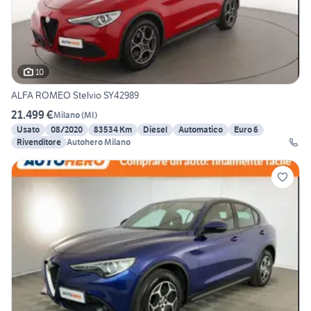
10
ALFA ROMEO Stelvio SY42989
21.499 €
Milano
(
MI
)
Usato
08/2020
83534 Km
Diesel
Automatico
Euro 6
Rivenditore
Autohero Milano