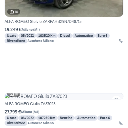
10
ALFA ROMEO Stelvio ZARPAHBX9N7D48715
19.249 €
Milano
(
MI
)
Usato
05/2022
103520 Km
Diesel
Automatico
Euro 6
Rivenditore
Autohero Milano
10
ALFA ROMEO Giulia ZA87023
27.799 €
Milano
(
MI
)
Usato
03/2022
107250 Km
Benzina
Automatico
Euro 6
Rivenditore
Autohero Milano