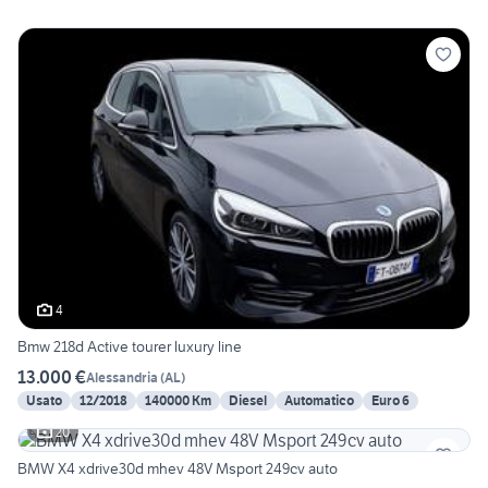
4
Bmw 218d Active tourer luxury line
13.000 €
Alessandria
(
AL
)
Usato
12/2018
140000 Km
Diesel
Automatico
Euro 6
20
BMW X4 xdrive30d mhev 48V Msport 249cv auto