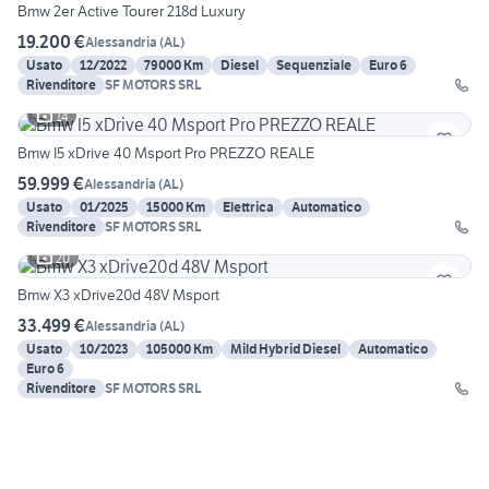
Bmw 2er Active Tourer 218d Luxury
19.200 €
Alessandria
(
AL
)
Usato
12/2022
79000 Km
Diesel
Sequenziale
Euro 6
Rivenditore
SF MOTORS SRL
14
Bmw I5 xDrive 40 Msport Pro PREZZO REALE
59.999 €
Alessandria
(
AL
)
Usato
01/2025
15000 Km
Elettrica
Automatico
Rivenditore
SF MOTORS SRL
20
Bmw X3 xDrive20d 48V Msport
33.499 €
Alessandria
(
AL
)
Usato
10/2023
105000 Km
Mild Hybrid Diesel
Automatico
Euro 6
Rivenditore
SF MOTORS SRL