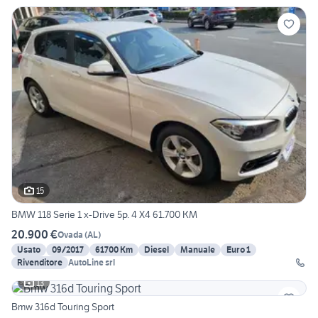
15
BMW 118 Serie 1 x-Drive 5p. 4 X4 61.700 KM
20.900 €
Ovada
(
AL
)
Usato
09/2017
61700 Km
Diesel
Manuale
Euro 1
Rivenditore
AutoLine srl
13
Bmw 316d Touring Sport