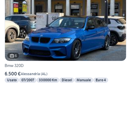
6
Bmw 320D
6.500 €
Alessandria
(
AL
)
Usato
07/2007
330000 Km
Diesel
Manuale
Euro 4