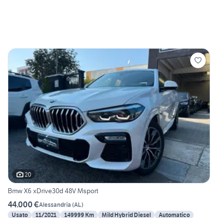
20
Bmw X6 xDrive30d 48V Msport
44.000 €
Alessandria
(
AL
)
Usato
11/2021
149999 Km
Mild Hybrid Diesel
Automatico