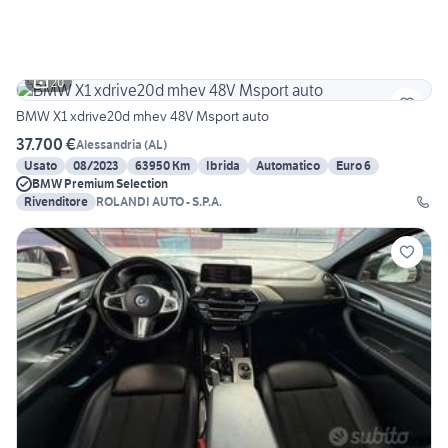
20
BMW X1 xdrive20d mhev 48V Msport auto
37.700 €
Alessandria
(
AL
)
Usato
08/2023
63950 Km
Ibrida
Automatico
Euro 6
BMW Premium Selection
Rivenditore
ROLANDI AUTO - S.P.A.