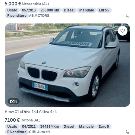
5.000 €
Alessandria
(
AL
)
Usato
05/2013
265000 Km
Diesel
Manuale
Euro 5
Rivenditore
AB MOTORS
9
Bmw X1 xDrive18d Attiva 4x4
7.100 €
Tortona
(
AL
)
Usato
04/2011
244564 Km
Diesel
Manuale
Euro 5
Rivenditore
GIBI Auto srl