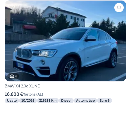
4
BMW X4 2.0d XLINE
16.600 €
Tortona
(
AL
)
Usato
10/2016
216199 Km
Diesel
Automatico
Euro 6