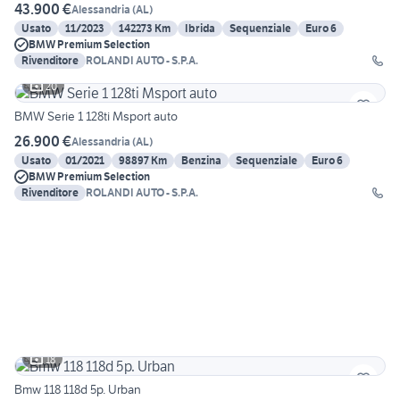
43.900 €
Alessandria
(
AL
)
Usato
11/2023
142273 Km
Ibrida
Sequenziale
Euro 6
BMW Premium Selection
Rivenditore
ROLANDI AUTO - S.P.A.
20
BMW Serie 1 128ti Msport auto
26.900 €
Alessandria
(
AL
)
Usato
01/2021
98897 Km
Benzina
Sequenziale
Euro 6
BMW Premium Selection
Rivenditore
ROLANDI AUTO - S.P.A.
18
Bmw 118 118d 5p. Urban