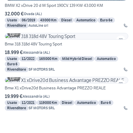
BMW X2 xDrive 20 d M Sport 190CV. 139 KW 43.000 KM
32.000 €
Ovada
(
AL
)
Usato
06/2019
43000 Km
Diesel
Automatico
Euro 6e
Rivenditore
AutoLine srl
17
Bmw 318 318d 48V Touring Sport
18.999 €
Alessandria
(
AL
)
Usato
12/2022
165000 Km
Mild Hybrid Diesel
Automatico
Euro 6
Rivenditore
SF MOTORS SRL
17
Bmw X1 xDrive20d Business Advantage PREZZO REALE
19.999 €
Alessandria
(
AL
)
Usato
12/2021
119000 Km
Diesel
Automatico
Euro 6
Rivenditore
SF MOTORS SRL