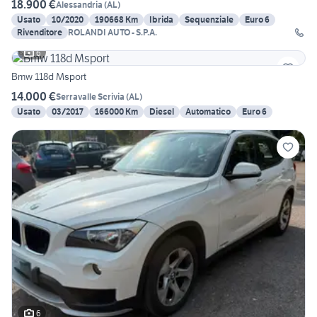
18.900 €
Alessandria
(
AL
)
Usato
10/2020
190668 Km
Ibrida
Sequenziale
Euro 6
Rivenditore
ROLANDI AUTO - S.P.A.
6
Bmw 118d Msport
14.000 €
Serravalle Scrivia
(
AL
)
Usato
03/2017
166000 Km
Diesel
Automatico
Euro 6
6