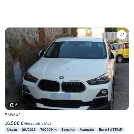
6
BMW X2
16.500 €
Alessandria
(
AL
)
Usato
09/2018
79000 Km
Benzina
Manuale
Euro 6d-TEMP