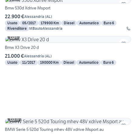
Bmw 530d Xdrive Msport
22.900 €
Alessandria
(
AL
)
Usato
05/2017
179900 Km
Diesel
Automatico
Euro 6
Rivenditore
MBautoAlessandria
6
Bmw X3 Drive 20 d
21.000 €
Alessandria
(
AL
)
Usato
11/2017
190000 Km
Diesel
Automatico
Euro 6
16
BMW Serie 5 520d Touring mhev 48V xdrive Msport au