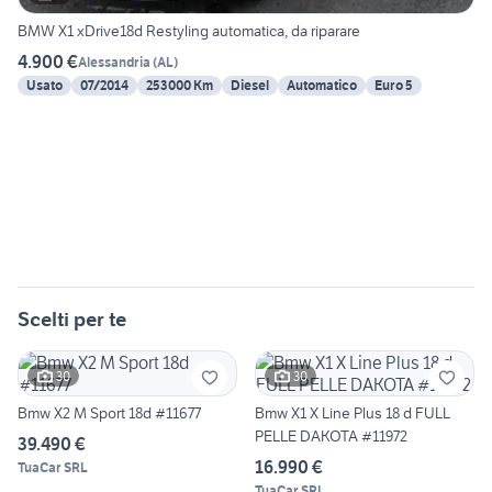
BMW X1 xDrive18d Restyling automatica, da riparare
4.900 €
Alessandria
(
AL
)
Usato
07/2014
253000 Km
Diesel
Automatico
Euro 5
Scelti per te
30
30
Bmw X2 M Sport 18d #11677
Bmw X1 X Line Plus 18 d FULL
PELLE DAKOTA #11972
39.490 €
16.990 €
TuaCar SRL
TuaCar SRL