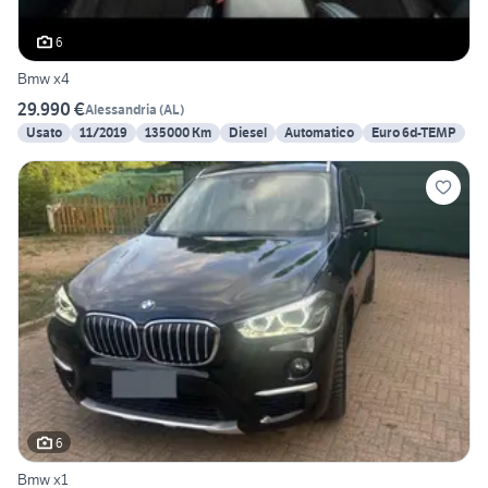
6
Bmw x4
29.990 €
Alessandria
(
AL
)
Usato
11/2019
135000 Km
Diesel
Automatico
Euro 6d-TEMP
6
Bmw x1