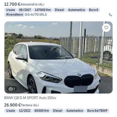
12.700 €
Alessandria
(
AL
)
Usato
05/2017
147000 Km
Diesel
Automatico
Euro 6
Rivenditore
DG AUTO SRLS
2
BMW 118 D M SPORT Auto 150cv
26.900 €
Tortona
(
AL
)
Usato
12/2022
85000 Km
Diesel
Automatico
Euro 6d-TEMP