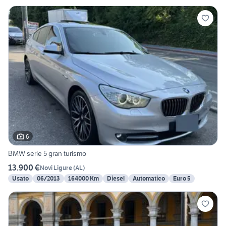
6
BMW serie 5 gran turismo
13.900 €
Novi Ligure
(
AL
)
Usato
06/2013
164000 Km
Diesel
Automatico
Euro 5