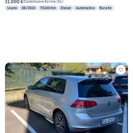
31.000 €
Castelnuovo Scrivia
(
AL
)
Usato
08/2024
70240 Km
Diesel
Automatico
Euro 6c