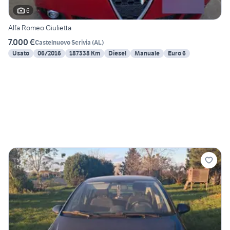
6
Alfa Romeo Giulietta
7.000 €
Castelnuovo Scrivia
(
AL
)
Usato
06/2016
187338 Km
Diesel
Manuale
Euro 6