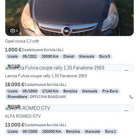
4
Opel corsa 1.3 cdti
1.000 €
Castelnuovo Scrivia
(
AL
)
Usato
05/2011
20000 Km
Diesel
Manuale
Euro 5
6
Lancia Fulvia coupe rally 1.3S Fanalone 1969
18.000 €
Castelnuovo Scrivia
(
AL
)
Usato
05/1960
17140 Km
Benzina
Manuale
Pre-Euro
Rivenditore
OFFICINA BANDIANI
6
ALFA ROMEO GTV
13.000 €
Castelnuovo Scrivia
(
AL
)
Usato
05/2000
200000 Km
Benzina
Manuale
Euro 2