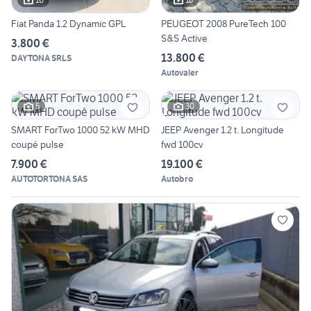
Fiat Panda 1.2 Dynamic GPL
PEUGEOT 2008 PureTech 100
S&S Active
3.800 €
13.800 €
DAYTONA SRLS
Autovaler
5
30
SMART ForTwo 1000 52 kW MHD
JEEP Avenger 1.2 t. Longitude
coupé pulse
fwd 100cv
7.900 €
19.100 €
AUTOTORTONA SAS
Autobro