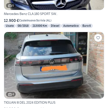
6
Mercedes Benz CLA.180 SPORT SW..
12.900 €
Castelnuovo Scrivia
(
AL
)
Usato
08/2018
213000 Km
Diesel
Automatico
Euro 6
4
TIGUAN III DEL 2024 EDITION PLUS