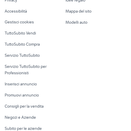
provincia
Garage e box
cucine castellaneta
presa din bmw
Caravan e Camper
Accessibilità
Mappa del sito
Loft, mansarde e
Veicoli commerciali
altro
Gestisci cookies
Modelli auto
Case vacanza
TuttoSubito Vendi
Uffici e Locali
TuttoSubito Compra
commerciali
Servizio TuttoSubito
elettronica
per la casa e la
sports e hobby
Servizio TuttoSubito per
persona
Informatica
Animali
Professionisti
Arredamento e
Console e
Accessori per
Casalinghi
Inserisci annuncio
Videogiochi
animali
Elettrodomestici
Promuovi annuncio
Audio/Video
Musica e Film
Giardino e Fai da te
Consigli per la vendita
Fotografia
Libri e Riviste
Abbigliamento e
Negozi e Aziende
Telefonia
Strumenti Musicali
Accessori
Subito per le aziende