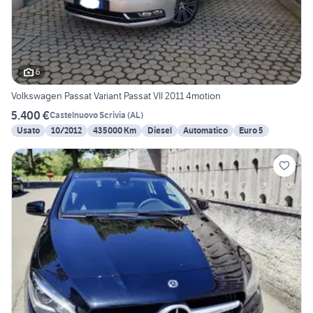
6
Volkswagen Passat Variant Passat VII 2011 4motion
5.400 €
Castelnuovo Scrivia
(
AL
)
Usato
10/2012
435000 Km
Diesel
Automatico
Euro 5