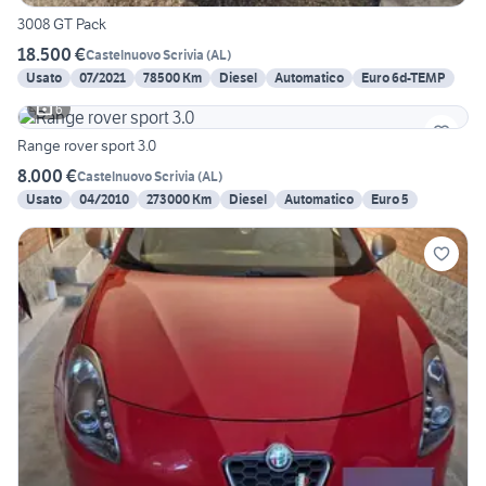
3008 GT Pack
18.500 €
Castelnuovo Scrivia
(
AL
)
Usato
07/2021
78500 Km
Diesel
Automatico
Euro 6d-TEMP
6
Range rover sport 3.0
8.000 €
Castelnuovo Scrivia
(
AL
)
Usato
04/2010
273000 Km
Diesel
Automatico
Euro 5