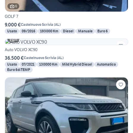
6
GOLF 7
9.000 €
Castelnuovo Scrivia
(
AL
)
Usato
09/2016
193000 Km
Diesel
Manuale
Euro 6
6
Auto VOLVO XC90
36.500 €
Castelnuovo Scrivia
(
AL
)
Usato
07/2021
130000 Km
Mild Hybrid Diesel
Automatico
Euro 6d-TEMP